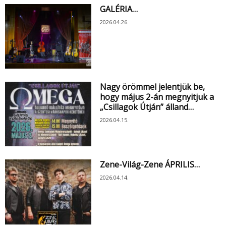
GALÉRIA…
2026.04.26.
Nagy örömmel jelentjük be,
hogy május 2-án megnyitjuk a
„Csillagok Útján” álland…
2026.04.15.
Zene-Világ-Zene ÁPRILIS…
2026.04.14.