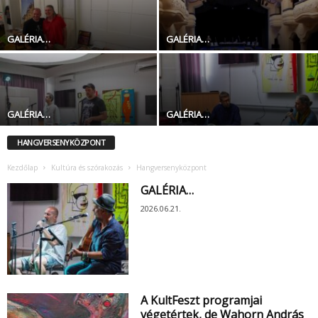
GALÉRIA…
GALÉRIA…
GALÉRIA…
GALÉRIA…
HANGVERSENYKÖZPONT
Kezdőlap
Kultúra és szórakozás
Hangversenyközpont
GALÉRIA…
2026.06.21.
A KultFeszt programjai
végetértek, de Wahorn András