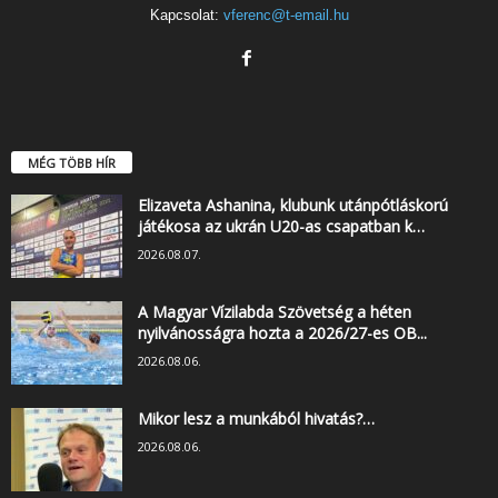
Kapcsolat:
vferenc@t-email.hu
MÉG TÖBB HÍR
Elizaveta Ashanina, klubunk utánpótláskorú
játékosa az ukrán U20-as csapatban k…
2026.08.07.
A Magyar Vízilabda Szövetség a héten
nyilvánosságra hozta a 2026/27-es OB...
2026.08.06.
Mikor lesz a munkából hivatás?…
2026.08.06.