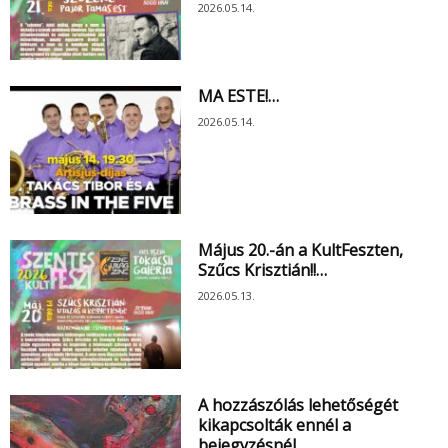
2026.05.14.
MA ESTE!…
2026.05.14.
Május 20.-án a KultFeszten,
Szűcs Krisztián!!…
2026.05.13.
A hozzászólás lehetőségét
kikapcsolták ennél a
bejegyzésnél….