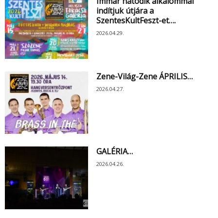
Immár hatodik alkalommal
indítjuk útjára a
SzentesKultFeszt-et….
2026.04.29.
Zene-Világ-Zene ÁPRILIS…
2026.04.27.
GALÉRIA…
2026.04.26.