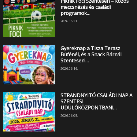
Piknik Foci Szentesen – közös
meccsnézés és családi
programok…
2026.06.23.
Gyereknap a Tisza Terasz
Büfénél, és a Snack Bárnál
Szentesen!…
2026.06.16.
STRANDNYITÓ CSALÁDI NAP A
SZENTESI
ÜDÜLŐKÖZPONTBAN!…
2026.06.05.