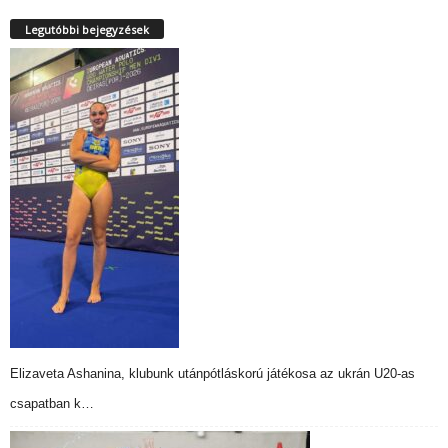
Legutóbbi bejegyzések
Elizaveta Ashanina, klubunk utánpótláskorú játékosa az ukrán U20-as
csapatban k…