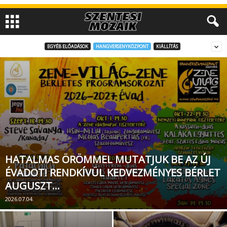
EGYÉB ELŐADÁSOK
HANGVERSENYKÖZPONT
KIÁLLÍTÁS
HATALMAS ÖRÖMMEL MUTATJUK BE AZ ÚJ
ÉVADOT! RENDKÍVÜL KEDVEZMÉNYES BÉRLET
AUGUSZT…
2026.07.04.