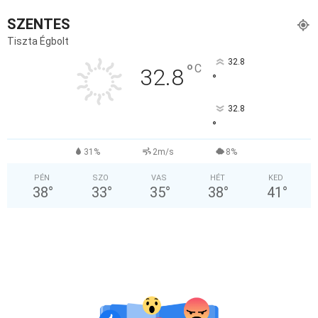
SZENTES
Tiszta Égbolt
32.8
°
C
32.8
°
32.8
°
31%
2m/s
8%
PÉN
SZO
VAS
HÉT
KED
38
°
33
°
35
°
38
°
41
°