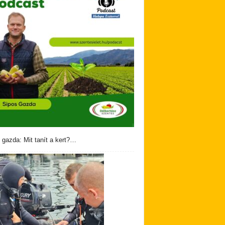
 gazda: Mit tanít a kert?…