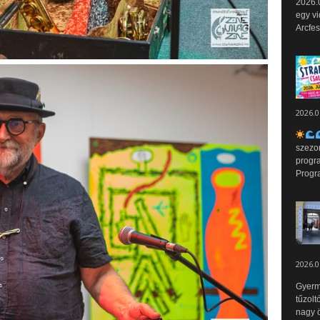
2026.0
egy vi
Arcfes
2026.0
szezo
progr
Progr
2026.0
Gyerm
tűzolt
nagy ö