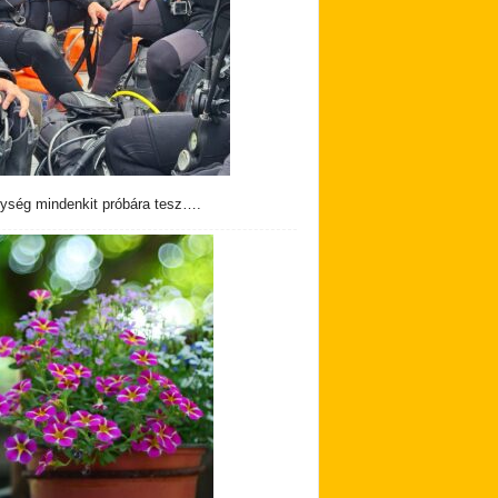
ység mindenkit próbára tesz….