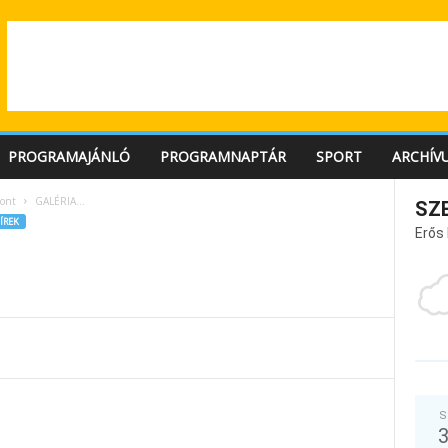
PROGRAMAJÁNLÓ
PROGRAMNAPTÁR
SPORT
ARCHÍV
ont
GALÉRIA…
SZ
ÍREK
Erős
S