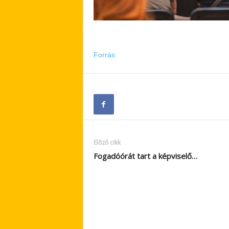
Forrás
Előző cikk
Fogadóórát tart a képviselő…