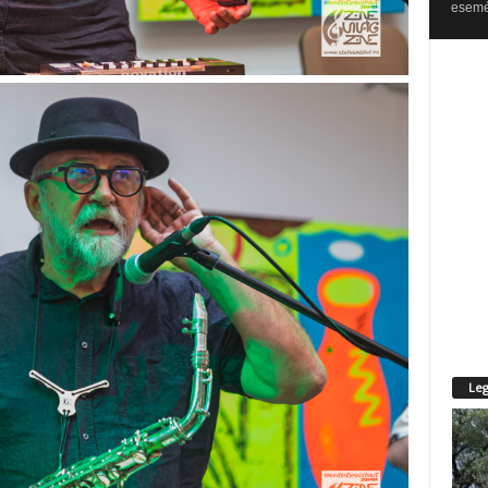
esemén
Leg