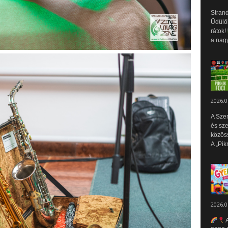
Strand
Üdülők
rátok!
a nagy
2026.0
A Sze
és sz
közös
A „Pik
2026.0
A