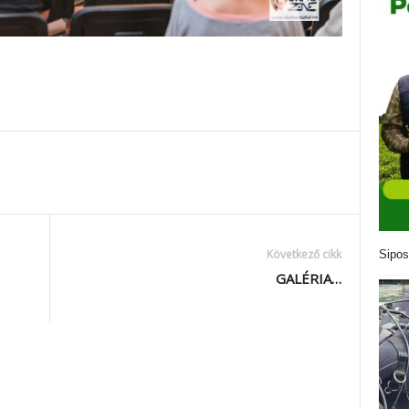
Következő cikk
Sipos
GALÉRIA…