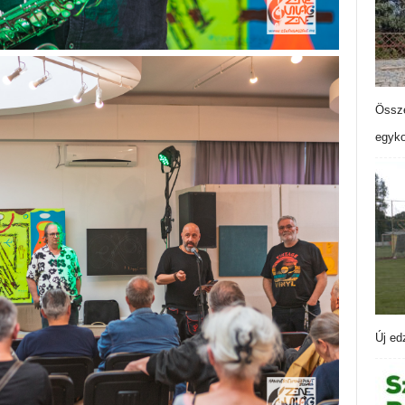
Össze
egyko
Új ed