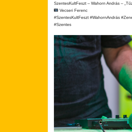
SzentesKultFeszt – Wahorn András – „Tű
Vecseri Ferenc
#SzentesKultFeszt #WahornAndrás #Zene
#Szentes