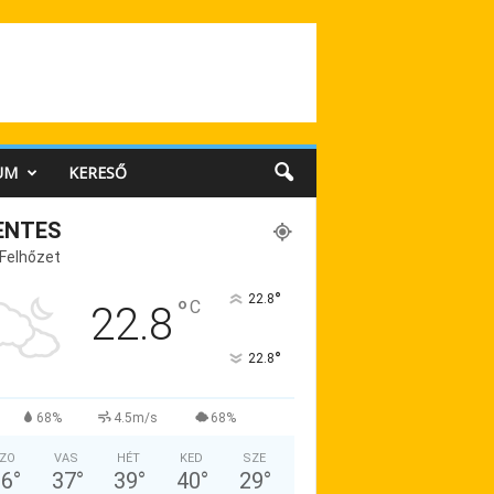
UM
KERESŐ
ENTES
 Felhőzet
°
22.8
°
C
22.8
°
22.8
68%
4.5m/s
68%
ZO
VAS
HÉT
KED
SZE
36
°
37
°
39
°
40
°
29
°