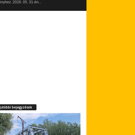
yhez. 2026. 05. 31-én...
utóbbi bejegyzések