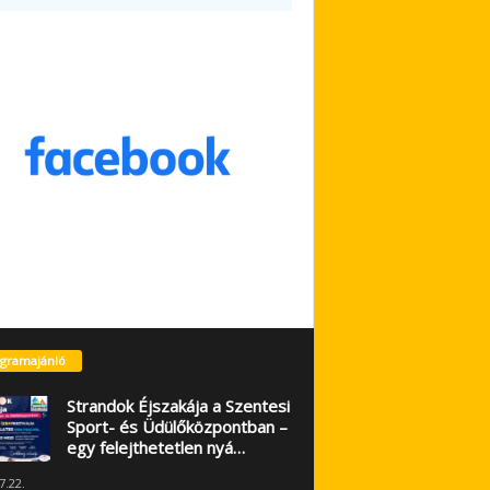
gramajánló
Strandok Éjszakája a Szentesi
Sport- és Üdülőközpontban –
egy felejthetetlen nyá…
7.22.