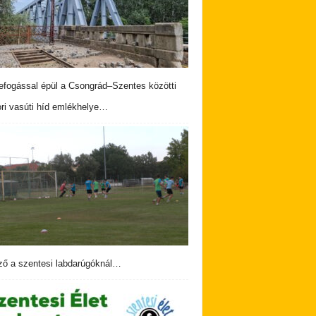
fogással épül a Csongrád–Szentes közötti
ri vasúti híd emlékhelye…
ző a szentesi labdarúgóknál…