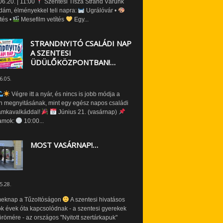
6.20. | 11:00
Szentesi Tisza Strand Várunk
dám, élményekkel teli napra:
Ugrálóvár •
tés •
Mesefilm vetítés
Egy...
STRANDNYITÓ CSALÁDI NAP
A SZENTESI
ÜDÜLŐKÖZPONTBAN!…
6.05.
Végre itt a nyár, és nincs is jobb módja a
n megnyitásának, mint egy egész napos családi
amkavalkáddal!
Június 21. (vasárnap)
amok:
10:00...
MOST VASÁRNAP!…
5.28.
eknap a Tűzoltóságon
A szentesi hivatásos
ók évek óta kapcsolódnak - a szentesi gyerekek
römére - az országos "Nyitott szertárkapuk"