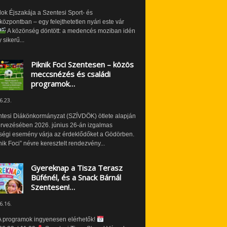
ok Éjszakája a Szentesi Sport- és
özpontban – egy felejthetetlen nyári este vár
A közönség döntött: a medencés moziban idén
 sikerű...
Piknik Foci Szentesen – közös
meccsnézés és családi
programok…
6.23.
ntesi Diákönkormányzat (SZÍVDÖK) ötlete alapján
ervezésében 2026. június 26-án izgalmas
ségi esemény várja az érdeklődőket a Gödörben.
nik Foci” névre keresztelt rendezvény...
Gyereknap a Tisza Terasz
Büfénél, és a Snack Bárnál
Szentesen!…
6.16.
 programok ingyenesen elérhetők!