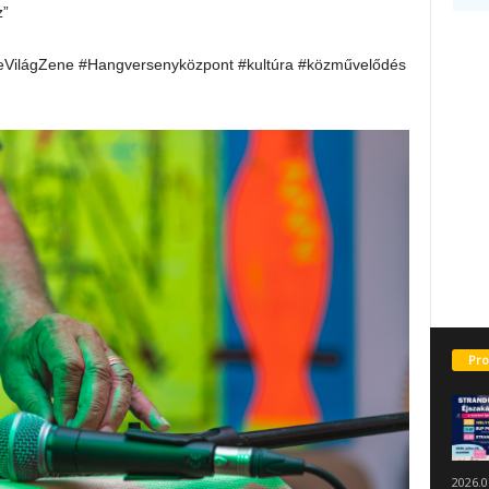
z”
VilágZene #Hangversenyközpont #kultúra #közművelődés
Pro
2026.0