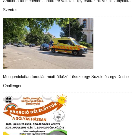
Amikor a tanmedence csatatérré változik: Így csatáztak vízipisztolyokkal
Szentes…
Meggondolatlan fordulás miatt ütközött össze egy Suzuki és egy Dodge
Challenger …