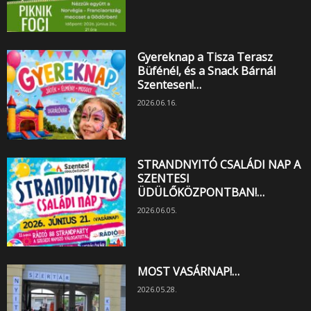
Gyereknap a Tisza Terasz
Büfénél, és a Snack Bárnál
Szentesen!…
2026.06.16.
STRANDNYITÓ CSALÁDI NAP A
SZENTESI
ÜDÜLŐKÖZPONTBAN!…
2026.06.05.
MOST VASÁRNAP!…
2026.05.28.