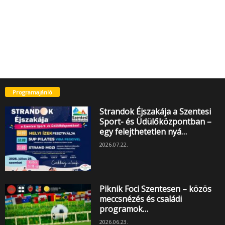
Programajánló
Strandok Éjszakája a Szentesi
Sport- és Üdülőközpontban –
egy felejthetetlen nyá…
2026.07.22.
Piknik Foci Szentesen – közös
meccsnézés és családi
programok…
2026.06.23.