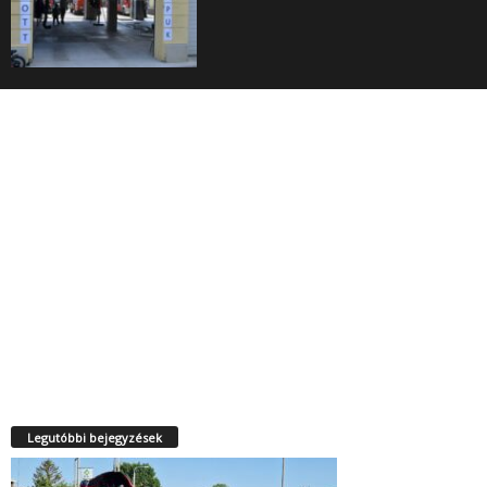
Legutóbbi bejegyzések