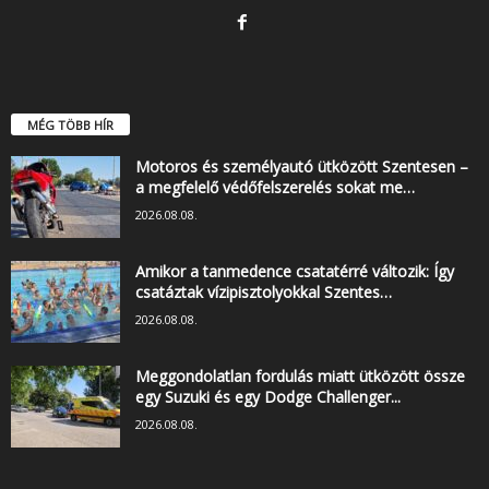
MÉG TÖBB HÍR
Motoros és személyautó ütközött Szentesen –
a megfelelő védőfelszerelés sokat me…
2026.08.08.
Amikor a tanmedence csatatérré változik: Így
csatáztak vízipisztolyokkal Szentes…
2026.08.08.
Meggondolatlan fordulás miatt ütközött össze
egy Suzuki és egy Dodge Challenger...
2026.08.08.