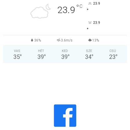
23.9
°
C
23.9
°
23.9
°
36%
3.6m/s
13%
VAS
HÉT
KED
SZE
CSÜ
35
°
39
°
39
°
34
°
23
°