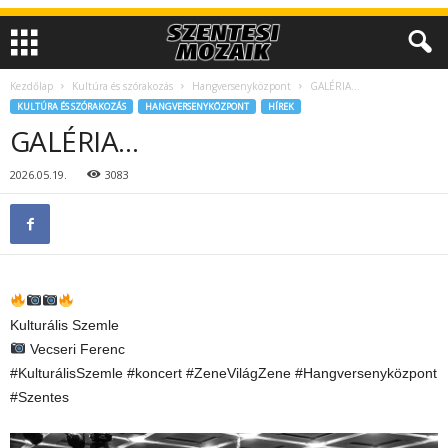
Kezdőlap
Kultúra és szórakozás
Hangversenyközpont
GALÉRIA…
KULTÚRA ÉS SZÓRAKOZÁS
HANGVERSENYKÖZPONT
HÍREK
GALÉRIA…
2026.05.19.
3083
Kulturális Szemle
Vecseri Ferenc
#KulturálisSzemle #koncert #ZeneVilágZene #Hangversenyközpont
#Szentes