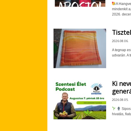
A Hangver
mindenkit a
2026. decemb
Tiszte
2026.08.06.
A tegnap est
udvarán. A t
Ki nev
generá
2026.08.05.
Sipos
hivatás, fia