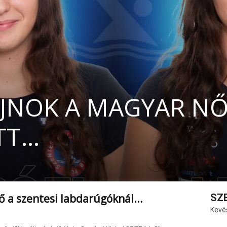
JNOK A MAGYAR NŐI
TT…
ő a szentesi labdarúgóknál…
SZ
Kevé