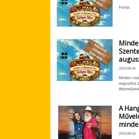
Forrás
Minden
Szente
augus
2026.08.06.
Minden csal
augusztus 1
#kézművesk
A Hang
Művelő
minde
2026.08.06.