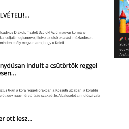
LVÉTELI!…
cadikos Diákok, Tisztelt Szülők! Az új magyar kormány
ikai céljait megismerve, illetve az első oktatási intézkedéseit
A
 minden esély megvan arra, hogy a Keleti...
2026.
egy v
Arcfes
ydúsan indult a csütörtök reggel
esen…
ztus 6-án a kora reggeli órákban a Kossuth utcában, a korábbi
lőtt egy nagyméretű faág szakadt le. A balesetet a ringlószilvafa
r ott lesz…