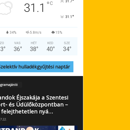
°
31.7
°
C
31.1
°
31.1
34%
5.8m/s
15%
ZO
VAS
HÉT
KED
SZE
33
°
36
°
38
°
40
°
34
°
Szelektív hulladékgyűjtési naptár
gramajánló
andok Éjszakája a Szentesi
rt- és Üdülőközpontban –
 felejthetetlen nyá…
7.22.