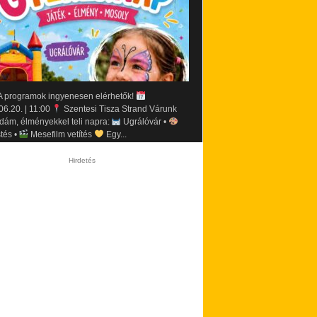
 programok ingyenesen elérhetők!
06.20. | 11:00
Szentesi Tisza Strand Várunk
idám, élményekkel teli napra:
Ugrálóvár •
tés •
Mesefilm vetítés
Egy...
Hirdetés