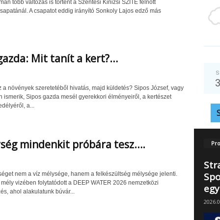
mán több változás is történt a Szentesi Kinizsi SZITE felnőtt
sapatánál. A csapatot eddig irányító Sonkoly Lajos edző más
gazda: Mit tanít a kert?…
S
 a növények szeretetéből hivatás, majd küldetés? Sipos József, vagy
 ismerik, Sipos gazda mesél gyerekkori élményeiről, a kertészet
délyéről, a...
ség mindenkit próbára tesz….
Pro
Str
Spo
éget nem a víz mélysége, hanem a felkészültség mélysége jelenti.
ó mély vizében folytatódott a DEEP WATER 2026 nemzetközi
egy
s, ahol alakulatunk búvár...
2026.0