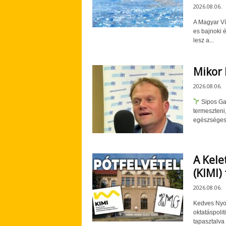
2026.08.06.
A Magyar Ví
es bajnoki 
lesz a...
Mikor 
2026.08.06.
Sipos Ga
termeszteni
egészséges 
A Kele
(KIMI)
2026.08.06.
Kedves Nyol
oktatáspolit
tapasztalva