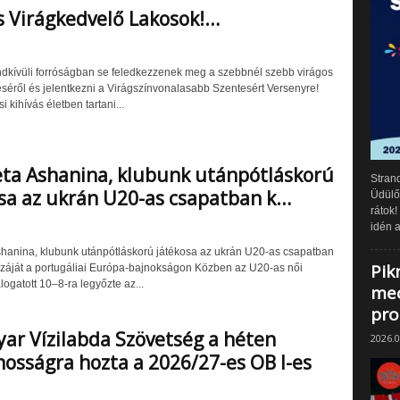
 Virágkedvelő Lakosok!…
dkívüli forróságban se feledkezzenek meg a szebbnél szebb virágos
téséről és jelentkezni a Virágszínvonalasabb Szentesért Versenyre!
i kihívás életben tartani...
eta Ashanina, klubunk utánpótláskorú
Strand
sa az ukrán U20-as csapatban k…
Üdülők
rátok!
idén a
shanina, klubunk utánpótláskorú játékosa az ukrán U20-as csapatban
Pik
azáját a portugáliai Európa-bajnokságon Közben az U20-as női
logatott 10–8-ra legyőzte az...
mec
pr
ar Vízilabda Szövetség a héten
2026.0
nosságra hozta a 2026/27-es OB I-es