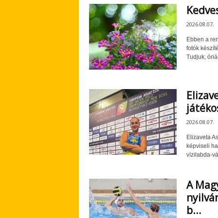
Kedves
2026.08.07.
Ebben a ren
fotók készí
Tudjuk, óriás
Elizav
játéko
2026.08.07.
Elizaveta A
képviseli h
vízilabda-vá
A Magy
nyilvá
b…