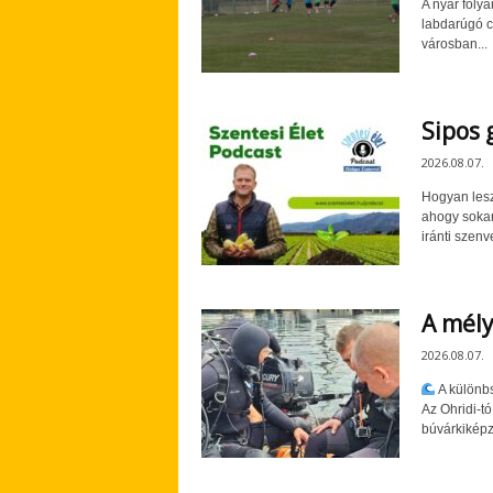
A nyár folya
labdarúgó c
városban...
Sipos 
2026.08.07.
Hogyan lesz
ahogy sokan
iránti szenve
A mély
2026.08.07.
A különbs
Az Ohridi-t
búvárkiképzé