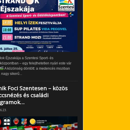
ok Éjszakája a Szentesi Sport- és
özpontban – egy felejthetetlen nyári este vár
A közönség döntött: a medencés moziban
 nagy sikerű...
nik Foci Szentesen – közös
csnézés és családi
ogramok…
6.23.