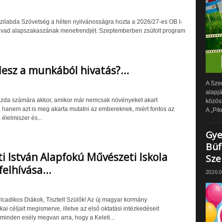
zilabda Szövetség a héten nyilvánosságra hozta a 2026/27-es OB I-
évad alapszakaszának menetrendjét. Szeptemberben zsúfolt program
lesz a munkából hivatás?…
A Sze
alapj
zda számára akkor, amikor már nemcsak növényeket akart
közös
, hanem azt is meg akarta mutatni az embereknek, miért fontos az
A „Pik
élelmiszer és...
Gye
Büf
ti István Alapfokú Művészeti Iskola
Sze
 felhívása…
2026.0
cadikos Diákok, Tisztelt Szülők! Az új magyar kormány
ikai céljait megismerve, illetve az első oktatási intézkedéseit
 minden esély megvan arra, hogy a Keleti...