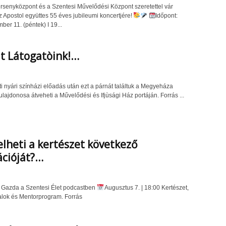
senyközpont és a Szentesi Művelődési Központ szeretettel vár
z Apostol együttes 55 éves jubileumi koncertjére!
Időpont:
er 11. (péntek) I 19...
lt Látogatòink!…
i nyári színházi előadás után ezt a párnát találtuk a Megyeháza
ulajdonosa átveheti a Művelődési és Ifjùsági Ház portáján. Forrás ...
elheti a kertészet következő
cióját?…
 Gazda a Szentesi Élet podcastben
Augusztus 7. | 18:00 Kertészet,
talok és Mentorprogram. Forrás