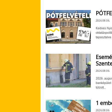
PÓTFE
2026.08.06.
Kedves Nyol
oktatáspolit
tapasztalva
Esemén
Szent
2026.08.06.
2026. augus
banképület e
túlzott...
1 embe
2026.08.06.