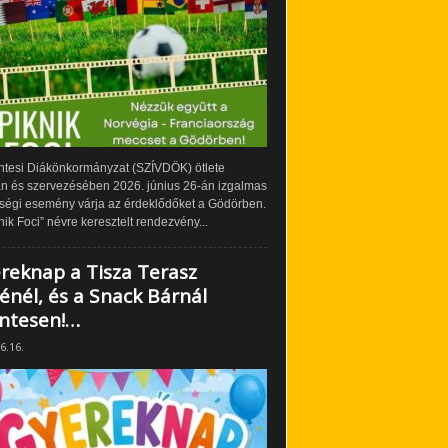
ntesi Diákönkormányzat (SZÍVDÖK) ötlete
án és szervezésében 2026. június 26-án izgalmas
ségi esemény várja az érdeklődőket a Gödörben.
nik Foci” névre keresztelt rendezvény...
reknap a Tisza Terasz
énél, és a Snack Bárnál
ntesen!…
6.16.