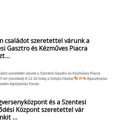
 családot szeretettel várunk a
si Gasztro és Kézműves Piacra
zt…
ádot szeretettel várunk a Szentesi Gasztro és Kézműves Piacra
5-én (szombat) 8-12.30 óráig a Gólyás Házba!
#gasztropiac
edés #gólyásház Forrás
versenyközpont és a Szentesi
dési Központ szeretettel vár
nkit …