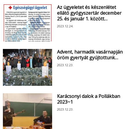
Az ügyeletet és készenlétet
ellátó gyógyszertár december
25. és január 1. között…
2023.12.24.
Advent, harmadik vasárnapján
öröm gyertyát gyújtottunk…
2023.12.23.
Karácsonyi dalok a Pollákban
2023~1
2023.12.23.