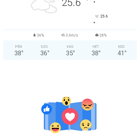
°
25.6
°
25.6
°
36%
3.6m/s
28%
PÉN
SZO
VAS
HÉT
KED
38
°
36
°
35
°
38
°
41
°