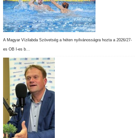
A Magyar Vízilabda Szövetség a héten nyilvánosságra hozta a 2026/27-
es OB I-es b…