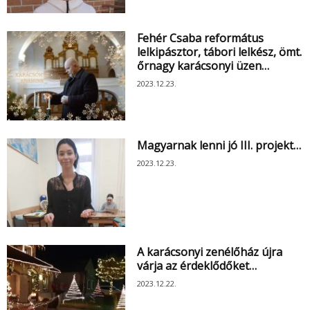
Fehér Csaba református
lelkipásztor, tábori lelkész, ömt.
őrnagy karácsonyi üzen…
2023.12.23.
Magyarnak lenni jó III. projekt…
2023.12.23.
A karácsonyi zenélőház újra
várja az érdeklődőket…
2023.12.22.