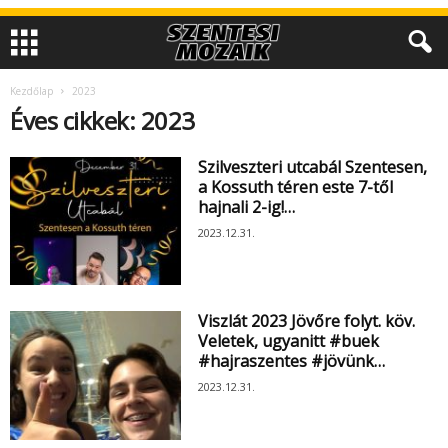
Kezdőlap
2023
Éves cikkek: 2023
Szilveszteri utcabál Szentesen,
a Kossuth téren este 7-től
hajnali 2-ig!…
2023.12.31.
Viszlát 2023 Jövőre folyt. köv.
Veletek, ugyanitt #buek
#hajraszentes #jövünk…
2023.12.31.