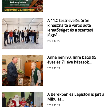
A 11.C testnevelés órán
kihasználta a város adta
lehetőséget és a szentesi
jégpá…
2023.12.22.
Anna néni 90, Imre bácsi 95
éves és 71 éve házasok…
2023.12.22.
A Berekben és Lapistón is járt a
Mikulás…
2023.12.22.