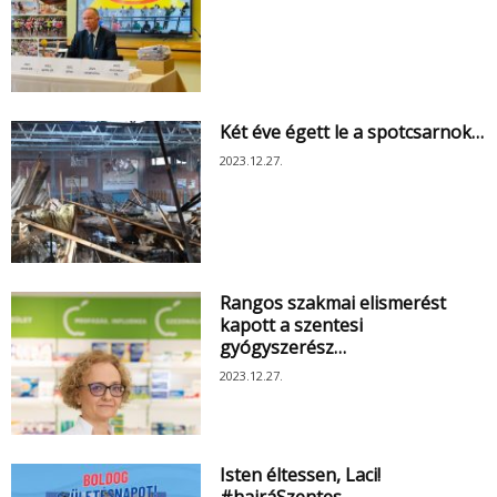
Két éve égett le a spotcsarnok…
2023.12.27.
Rangos szakmai elismerést
kapott a szentesi
gyógyszerész…
2023.12.27.
Isten éltessen, Laci!
#hajráSzentes