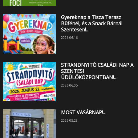
Gyereknap a Tisza Terasz
Büfénél, és a Snack Bárnál
Szentesen!…
2026.06.16.
STRANDNYITÓ CSALÁDI NAP A
SZENTESI
ÜDÜLŐKÖZPONTBAN!…
2026.06.05.
MOST VASÁRNAP!…
2026.05.28.