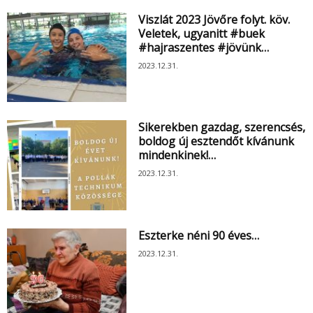
Viszlát 2023 Jövőre folyt. köv.
Veletek, ugyanitt #buek
#hajraszentes #jövünk…
2023.12.31.
Sikerekben gazdag, szerencsés,
boldog új esztendőt kívánunk
mindenkinek!…
2023.12.31.
Eszterke néni 90 éves…
2023.12.31.