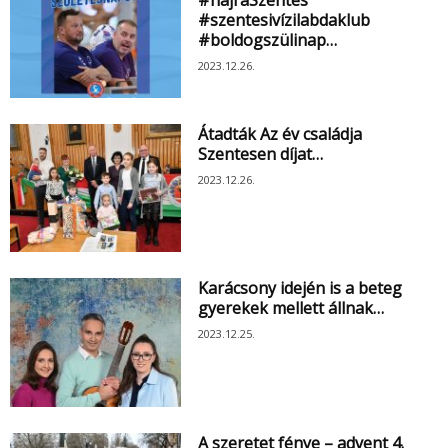
#szentesivízilabdaklub
#boldogszülinap…
2023.12.26.
Átadták Az év családja
Szentesen díjat…
2023.12.26.
Karácsony idején is a beteg
gyerekek mellett állnak…
2023.12.25.
A szeretet fénye – advent 4.