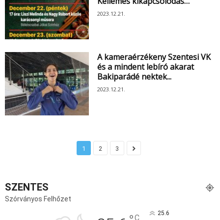
Kellemes kikapcsolódás…
2023.12.21.
A kameraérzékeny Szentesi VK
és a mindent lebíró akarat
Bakiparádé nektek...
2023.12.21.
1
2
3
SZENTES
Szórványos Felhőzet
25.6
C