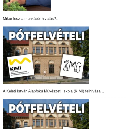
Mikor lesz a munkából hivatás?…
A Keleti István Alapfokú Művészeti Iskola (KIMI) felhívása…