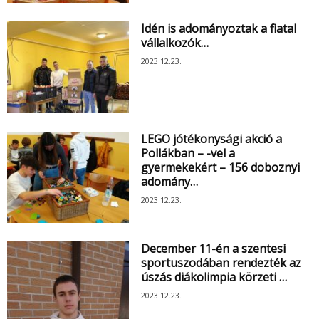
Idén is adományoztak a fiatal
vállalkozók…
2023.12.23.
LEGO jótékonysági akció a
Pollákban – -vel a
gyermekekért – 156 doboznyi
adomány…
2023.12.23.
December 11-én a szentesi
sportuszodában rendezték az
úszás diákolimpia körzeti …
2023.12.23.