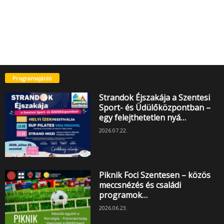
Programajánló
Strandok Éjszakája a Szentesi
Sport- és Üdülőközpontban –
egy felejthetetlen nyá…
2026.07.22.
Piknik Foci Szentesen – közös
meccsnézés és családi
programok…
2026.06.23.