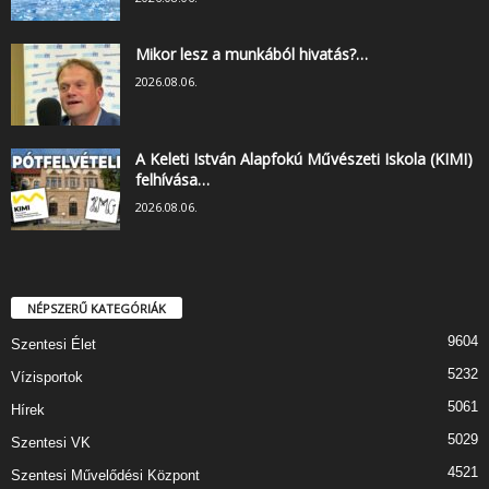
Mikor lesz a munkából hivatás?…
2026.08.06.
A Keleti István Alapfokú Művészeti Iskola (KIMI)
felhívása…
2026.08.06.
NÉPSZERŰ KATEGÓRIÁK
9604
Szentesi Élet
5232
Vízisportok
5061
Hírek
5029
Szentesi VK
4521
Szentesi Művelődési Központ