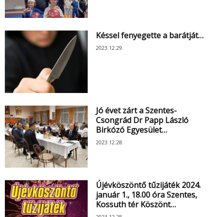
Késsel fenyegette a barátját…
2023.12.29.
Jó évet zárt a Szentes-
Csongrád Dr Papp László
Birkózó Egyesület…
2023.12.28.
Újévköszöntő tűzijáték 2024.
január 1., 18.00 óra Szentes,
Kossuth tér Köszönt…
2023.12.28.