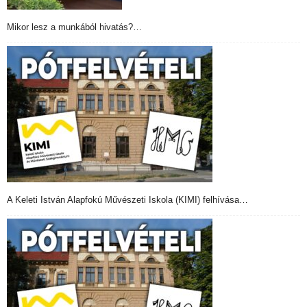
Mikor lesz a munkából hivatás?…
A Keleti István Alapfokú Művészeti Iskola (KIMI) felhívása…