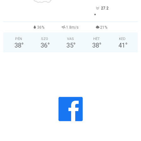
27.2
°
36%
1.8m/s
21%
PÉN
SZO
VAS
HÉT
KED
38
°
36
°
35
°
38
°
41
°