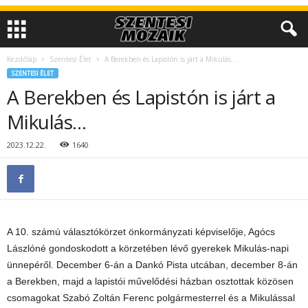
Kezdőlap
Szentesi Élet
A Berekben és Lapistón is járt a Mikulás…
SZENTESI ÉLET
A Berekben és Lapistón is járt a
Mikulás…
2023.12.22.
1640
A 10. számú választókörzet önkormányzati képviselője, Agócs
Lászlóné gondoskodott a körzetében lévő gyerekek Mikulás-napi
ünnepéről. December 6-án a Dankó Pista utcában,
december 8-án
a Berekben, majd a lapistói művelődési házban osztottak közösen
csomagokat Szabó Zoltán Ferenc polgármesterrel és a Mikulással