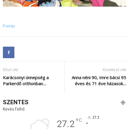
Forrás
Előző cikk
Következő cikk
Karácsonyi ünnepség a
Anna néni 90, Imre bácsi 95
Parkerdő otthonban…
éves és 71 éve házasok…
SZENTES
Kevés Felhő
27.2
°
C
27.2
°