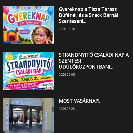
Gyereknap a Tisza Terasz
Büfénél, és a Snack Bárnál
Szentesen!…
2026.06.16.
STRANDNYITÓ CSALÁDI NAP A
SZENTESI
ÜDÜLŐKÖZPONTBAN!…
2026.06.05.
MOST VASÁRNAP!…
2026.05.28.