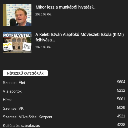
Mikor lesz a munkából hivatás?…
2026.08.06.
A Keleti István Alapfokú Művészeti Iskola (KIMI)
felhívása…
2026.08.06.
NÉPSZERŰ KATEGÓRIÁK
9604
Szentesi Élet
5232
Vízisportok
5061
Hírek
5029
Szentesi VK
4521
Szentesi Művelődési Központ
4238
Kultúra és szórakozás