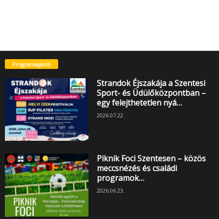
Programajánló
Strandok Éjszakája a Szentesi
Sport- és Üdülőközpontban –
egy felejthetetlen nyá…
2026.07.22.
Piknik Foci Szentesen – közös
meccsnézés és családi
programok…
2026.06.23.