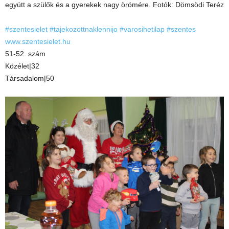
együtt a szülők és a gyerekek nagy örömére. Fotók: Dömsödi Teréz
#szentesielet
#tajekozottnaklennijo
#varosihetilap
#szentes
www.szentesielet.hu
51-52. szám
Közélet|32
Társadalom|50