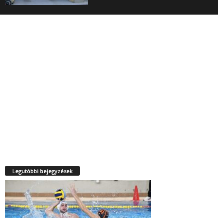
Legutóbbi bejegyzések