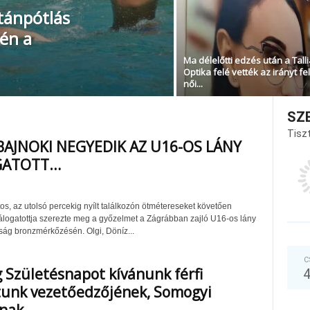
utánpótlás
gén a
Ma délelőtti edzés után a Tall
Optika felé vették az irányt fe
női...
SZ
Tiszt
BAJNOKI NEGYEDIK AZ U16-OS LÁNY
GATOTT…
os, az utolsó percekig nyílt találkozón ötmétereseket követően
álogatottja szerezte meg a győzelmet a Zágrábban zajló U16-os lány
ság bronzmérkőzésén. Olgi, Döníz...
C
 Születésnapot kívánunk férfi
unk vezetőedzőjének, Somogyi