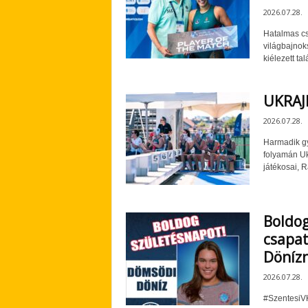
2026.07.28.
Hatalmas cs
világbajnok
kiélezett ta
UKRAJ
2026.07.28.
Harmadik gy
folyamán Uk
játékosai, 
Boldog
csapat
Döníz
2026.07.28.
#SzentesiV