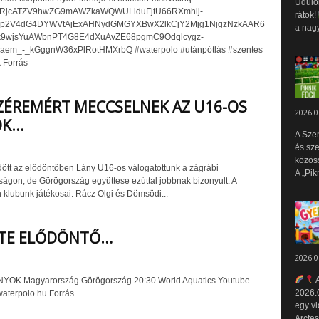
Üdülők
dGRjcATZV9hwZG9mAWZkaWQWULlduFjtU66RXmhij-
rátok!
pp2V4dG4DYWVtAjExAHNydGMGYXBwX2lkCjY2Mjg1NjgzNzkAAR6
a nagy
jk9wjsYuAWbnPT4G8E4dXuAvZE68pgmC9Odqlcygz-
em_-_kGggnW36xPlRotHMXrbQ #waterpolo #utánpótlás #szentes
 Forrás
ÉREMÉRT MECCSELNEK AZ U16-OS
2026.0
OK…
A Sze
és sz
közös
ött az elődöntőben Lány U16-os válogatottunk a zágrábi
A „Pik
ságon, de Görögország együttese ezúttal jobbnak bizonyult. A
klubunk játékosai: Rácz Olgi és Dömsödi...
STE ELŐDÖNTŐ…
2026.0
A
YOK Magyarország Görögország 20:30 World Aquatics Youtube-
2026.0
waterpolo.hu Forrás
egy vi
Arcfes