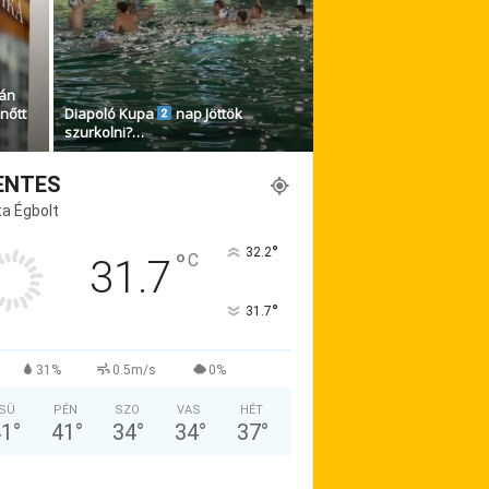
ián
lnőtt
Diapoló Kupa
nap Jöttök
szurkolni?…
ENTES
a Égbolt
°
32.2
°
C
31.7
°
31.7
31%
0.5m/s
0%
SÜ
PÉN
SZO
VAS
HÉT
41
°
41
°
34
°
34
°
37
°