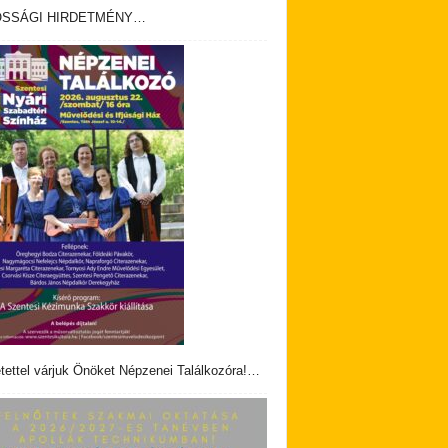
OSSÁGI HIRDETMÉNY…
tettel várjuk Önöket Népzenei Találkozóra!…