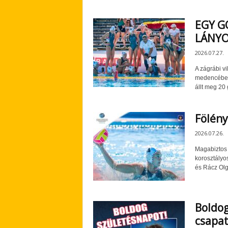
EGY G
LÁNY
2026.07.27.
A zágrábi vi
medencébe U
állt meg 20 g
Fölény
2026.07.26.
Magabiztos s
korosztályo
és Rácz Olgi
Boldog
csapat