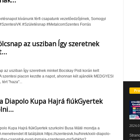
snak…
etésnapot kívánunk férfi csapatunk vezetőedzőjének, Somogyi
 #SzentesiVK #Születésnap #MetalcomSzentes Forrás
csnap az usziban Így szeretnek
t…
 az usziban Így szeretnek minket Bocskay Pisti korán kelt
A szentesi piacon kezdte a napot, ahonnan két ajándék MEDGYESI
ért "haza"...
Pro
 a Diapolo Kupa Hajrá fiúkGyertek
lni…
2026.0
apolo Kupa Hajrá fiúkGyertek szurkolni Busa Máté mondja a
A menetrendet itt találjátok https://szentesivk.hu/hirek/xxiii-diapolo-
Strand
tlas-csapatok-nyari-tornaja-szentesen-ms5vhkhq?