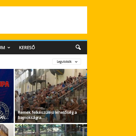
UM
KERESŐ
Legutolsók
Remek felkészülési lehetőség a
BAN…
bajnokságra…