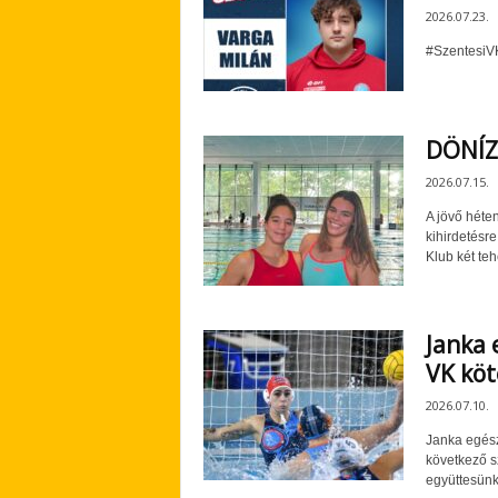
2026.07.23.
#SzentesiV
DÖNÍZ
2026.07.15.
A jövő héte
kihirdetésre
Klub két teh
Janka 
VK köt
2026.07.10.
Janka egész
következő sz
együttesünk