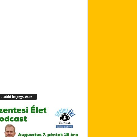
utóbbi bejegyzések