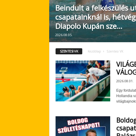
Beindult a felkészülés 
csapatainknál is, hétvé
Diapolo Kupán sze…
2026.08.05.
SZENTESI VK
Kezdőlap
Szentesi VK
VILÁG
VÁLO
2026.08.01.
Egy fordulat
Hollandia v
világbajnok
Boldog
csapat