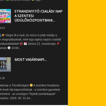
STRANDNYITÓ CSALÁDI NAP
A SZENTESI
ÜDÜLŐKÖZPONTBAN!…
6.05.
Végre itt a nyár, és nincs is jobb módja a
n megnyitásának, mint egy egész napos családi
amkavalkáddal!
Június 21. (vasárnap)
amok:
10:00...
MOST VASÁRNAP!…
5.28.
eknap a Tűzoltóságon
A szentesi hivatásos
ók évek óta kapcsolódnak - a szentesi gyerekek
römére - az országos "Nyitott szertárkapuk"
yhez. 2026. 05. 31-én...