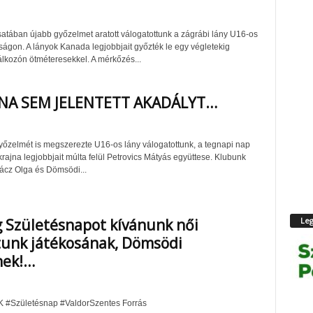
atában újabb győzelmet aratott válogatottunk a zágrábi lány U16-os
ságon. A lányok Kanada legjobbjait győzték le egy végletekig
lálkozón ötméteresekkel. A mérkőzés...
NA SEM JELENTETT AKADÁLYT…
őzelmét is megszerezte U16-os lány válogatottunk, a tegnapi nap
rajna legjobbjait múlta felül Petrovics Mátyás együttese. Klubunk
Rácz Olga és Dömsödi...
 Születésnapot kívánunk női
Leg
unk játékosának, Dömsödi
nek!…
K #Születésnap #ValdorSzentes Forrás