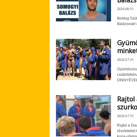
Baláz
2026.08.01.
Boldog Szül
Balázsnak!
Gyümöl
minke
2026.07.31.
Gyümölcsnap
csütörtökön
DINNYÉVEL t
Rajtol
szurko
2026.07.31.
Rajtol a Di
részleteket 
kupa-utanpo