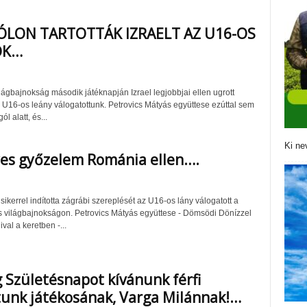
ÓLON TARTOTTÁK IZRAELT AZ U16-OS
OK…
lágbajnokság második játéknapján Izrael legjobbjai ellen ugrott
16-os leány válogatottunk. Petrovics Mátyás együttese ezúttal sem
ól alatt, és...
Ki ne
es győzelem Románia ellen….
ikerrel indította zágrábi szereplését az U16-os lány válogatott a
s világbajnokságon. Petrovics Mátyás együttese - Dömsödi Dönízzel
val a keretben -...
 Születésnapot kívánunk férfi
unk játékosának, Varga Milánnak!…