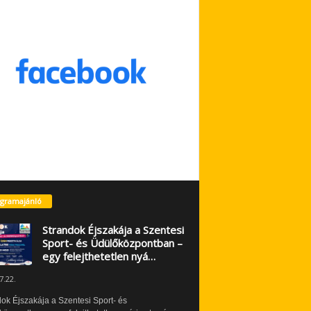
gramajánló
Strandok Éjszakája a Szentesi
Sport- és Üdülőközpontban –
egy felejthetetlen nyá…
7.22.
ok Éjszakája a Szentesi Sport- és