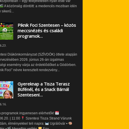
özpontban – egy felejthetetlen nyári este vár
A közönség döntött: a medencés moziban idén
 sikerű...
Piknik Foci Szentesen – közös
meccsnézés és családi
programok…
6.23.
ntesi Diákönkormányzat (SZÍVDÖK) ötlete alapján
ervezésében 2026. június 26-án izgalmas
ségi esemény várja az érdeklődőket a Gödörben.
nik Foci” névre keresztelt rendezvény...
Gyereknap a Tisza Terasz
Büfénél, és a Snack Bárnál
Szentesen!…
6.16.
 programok ingyenesen elérhetők!
6.20. | 11:00
Szentesi Tisza Strand Várunk
dám, élményekkel teli napra:
Ugrálóvár •
tés •
Mesefilm vetítés
Egy...