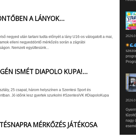
ÖNTŐBEN A LÁNYOK…
2026.0
ső negyed után tartani tudta előnyét a lány U16-os válogatott a mai,
lamok elleni negyeddöntő mérkőzés során a zágrábi
ságon. Nemzeti együttesünk...
szezo
progr
Progr
GÉN ISMÉT DIAPOLO KUPA!…
ztály, 25 csapat, három helyszínen a Szentesi Sport és
tban. Jó időnk lesz gyertek szurkolni #SzentesiVK #DiapoloKupa
2026.0
Gyerm
tűzolt
nagy ö
TÉSNAPRA MÉRKŐZÉS JÁTÉKOSA
esemén