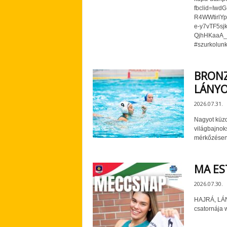
fbclid=Iw
R4WWtirlY
e-y7vTF5s
QjhHKaaA_a
#szurkolunk
BRONZ
LÁNY
2026.07.31.
Nagyot küzd
világbajnok
mérkőzésen 
MA E
2026.07.30.
HAJRÁ, LÁN
csatornája 