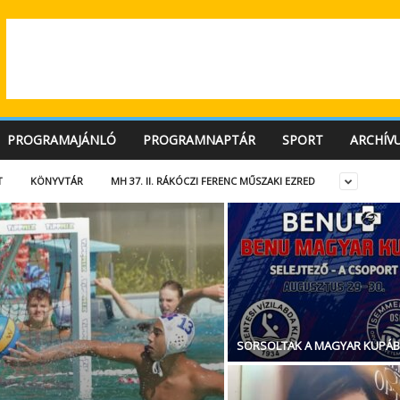
PROGRAMAJÁNLÓ
PROGRAMNAPTÁR
SPORT
ARCHÍV
T
KÖNYVTÁR
MH 37. II. RÁKÓCZI FERENC MŰSZAKI EZRED
SORSOLTAK A MAGYAR KUPÁ