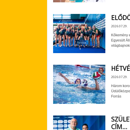
ELŐD
2026.07.29.
Kőkemény el
Egyesült Ál
világbajnok
HÉTVÉ
2026.07.29.
Három koros
Üdülőközpon
Forrás
SZÜLE
CÍM…