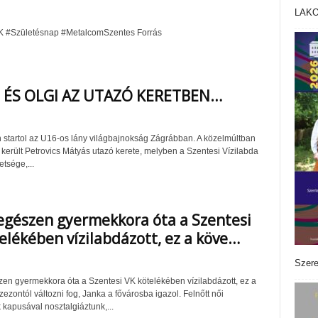
LAK
K #Születésnap #MetalcomSzentes Forrás
 ÉS OLGI AZ UTAZÓ KERETBEN…
n startol az U16-os lány világbajnokság Zágrábban. A közelmúltban
 került Petrovics Mátyás utazó kerete, melyben a Szentesi Vízilabda
etsége,...
egészen gyermekkora óta a Szentesi
elékében vízilabdázott, ez a köve…
Szere
en gyermekkora óta a Szentesi VK kötelékében vízilabdázott, ez a
ezontól változni fog, Janka a fővárosba igazol. Felnőtt női
 kapusával nosztalgiáztunk,...