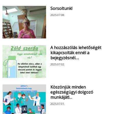
Sorsoltunk!
2025.07.08.
A hozzászólás lehetőségét
kikapcsolták ennél a
bejegyzésnél….
2025.07.02.
Köszönjük minden
egészségügyi dolgozó
munkáját!…
2025.07.01.