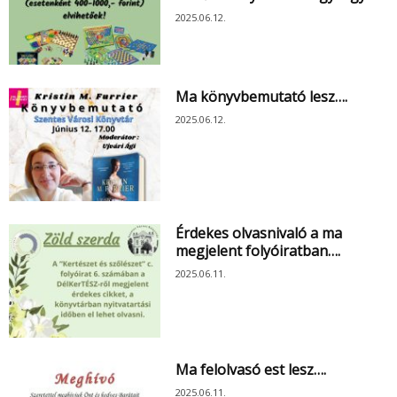
2025.06.12.
Ma könyvbemutató lesz….
2025.06.12.
Érdekes olvasnivaló a ma
megjelent folyóiratban….
2025.06.11.
Ma felolvasó est lesz….
2025.06.11.