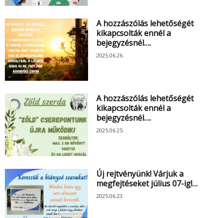
A hozzászólás lehetőségét
kikapcsolták ennél a
bejegyzésnél….
2025.06.26.
A hozzászólás lehetőségét
kikapcsolták ennél a
bejegyzésnél….
2025.06.25.
Új rejtvényünk! Várjuk a
megfejtéseket július 07-ig!…
2025.06.23.