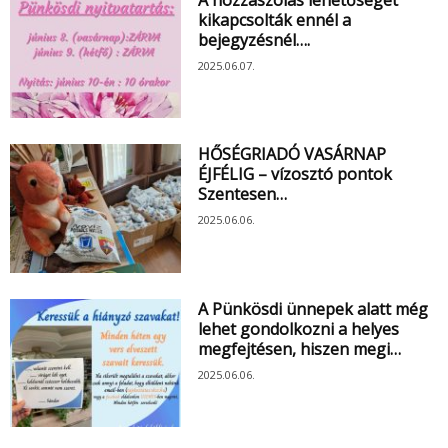
kikapcsolták ennél a
bejegyzésnél….
2025.06.07.
HŐSÉGRIADÓ VASÁRNAP
ÉJFÉLIG – vízosztó pontok
Szentesen…
2025.06.06.
A Pünkösdi ünnepek alatt még
lehet gondolkozni a helyes
megfejtésen, hiszen megi…
2025.06.06.