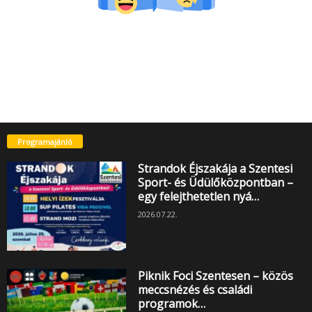
Programajánló
Strandok Éjszakája a Szentesi
Sport- és Üdülőközpontban –
egy felejthetetlen nyá…
2026.07.22.
Piknik Foci Szentesen – közös
meccsnézés és családi
programok…