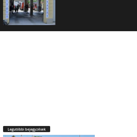
Legutóbbi bejegyzések