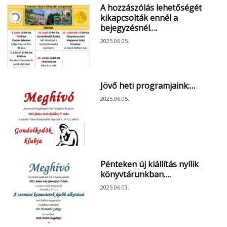
A hozzászólás lehetőségét
kikapcsolták ennél a
bejegyzésnél….
2025.06.05.
Jövő heti programjaink:…
2025.06.05.
Pénteken új kiállítás nyílik
könyvtárunkban….
2025.06.03.