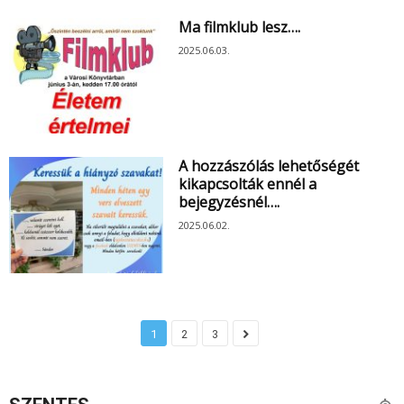
Ma filmklub lesz….
2025.06.03.
A hozzászólás lehetőségét
kikapcsolták ennél a
bejegyzésnél….
2025.06.02.
1
2
3