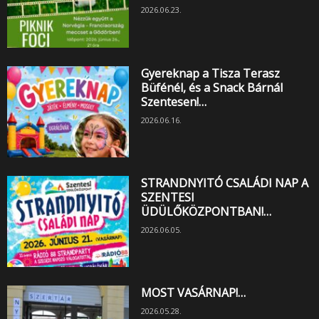
2026.06.23.
Gyereknap a Tisza Terasz
Büfénél, és a Snack Bárnál
Szentesen!…
2026.06.16.
STRANDNYITÓ CSALÁDI NAP A
SZENTESI
ÜDÜLŐKÖZPONTBAN!…
2026.06.05.
MOST VASÁRNAP!…
2026.05.28.