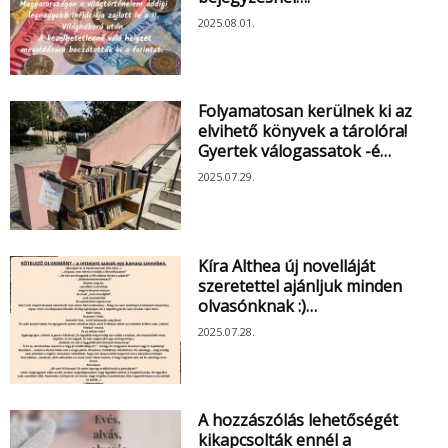
2025.08.01.
Folyamatosan kerülnek ki az
elvihető könyvek a tárolóra!
Gyertek válogassatok -é…
2025.07.29.
Kíra Althea új novelláját
szeretettel ajánljuk minden
olvasónknak :)…
2025.07.28.
A hozzászólás lehetőségét
kikapcsolták ennél a