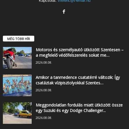
Kapcsolat:
vferenc@t-email.hu
MÉG TÖBB HÍR
Motoros és személyautó ütközött Szentesen –
a megfelelő védőfelszerelés sokat me…
2026.08.08.
Amikor a tanmedence csatatérré változik: Így
csatáztak vízipisztolyokkal Szentes…
2026.08.08.
Meggondolatlan fordulás miatt ütközött össze
egy Suzuki és egy Dodge Challenger...
2026.08.08.