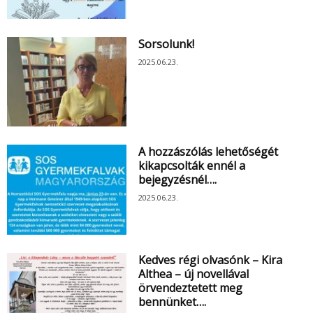
Sorsolunk!
2025.06.23.
A hozzászólás lehetőségét
kikapcsolták ennél a
bejegyzésnél….
2025.06.23.
Kedves régi olvasónk – Kira
Althea – új novellával
örvendeztetett meg
bennünket….