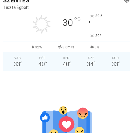
SZENTES
Tiszta Égbolt
30.6
°
C
30
°
°
30
32%
3.6m/s
0%
VAS
HÉT
KED
SZE
CSÜ
33
°
40
°
40
°
34
°
33
°