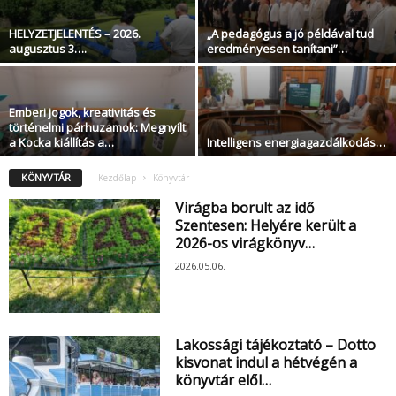
HELYZETJELENTÉS – 2026.
„A pedagógus a jó példával tud
augusztus 3….
eredményesen tanítani”…
Emberi jogok, kreativitás és
történelmi párhuzamok: Megnyílt
a Kocka kiállítás a…
Intelligens energiagazdálkodás…
KÖNYVTÁR
Kezdőlap
Könyvtár
Virágba borult az idő
Szentesen: Helyére került a
2026-os virágkönyv…
2026.05.06.
Lakossági tájékoztató – Dotto
kisvonat indul a hétvégén a
könyvtár elől…