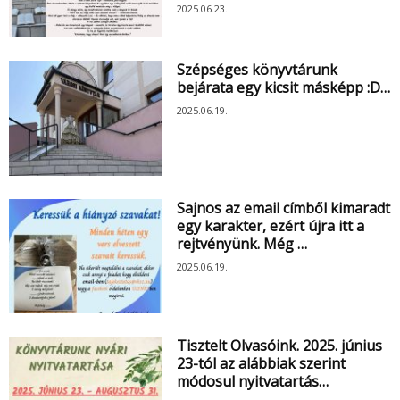
2025.06.23.
Szépséges könyvtárunk
bejárata egy kicsit másképp :D…
2025.06.19.
Sajnos az email címből kimaradt
egy karakter, ezért újra itt a
rejtvényünk. Még …
2025.06.19.
Tisztelt Olvasóink. 2025. június
23-tól az alábbiak szerint
módosul nyitvatartás…