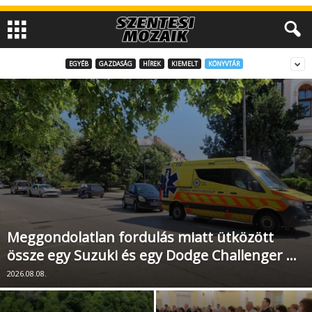
EGYÉB
GAZDASÁG
HÍREK
KIEMELT
KÖNYVTÁR
Meggondolatlan fordulás miatt ütközött
össze egy Suzuki és egy Dodge Challenger …
2026.08.08.