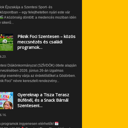
ok Éjszakája a Szentesi Sport- és
özpontban – egy felejthetetlen nyári este vár
A közönség döntött: a medencés moziban idén
 sikerű...
Piknik Foci Szentesen – közös
meccsnézés és családi
programok…
6.23.
ntesi Diákönkormányzat (SZÍVDÖK) ötlete alapján
ervezésében 2026. június 26-án izgalmas
ségi esemény várja az érdeklődőket a Gödörben.
nik Foci” névre keresztelt rendezvény...
Gyereknap a Tisza Terasz
Büfénél, és a Snack Bárnál
Szentesen!…
6.16.
 programok ingyenesen elérhetők!