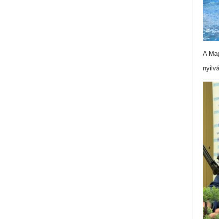
A Mag
nyilv