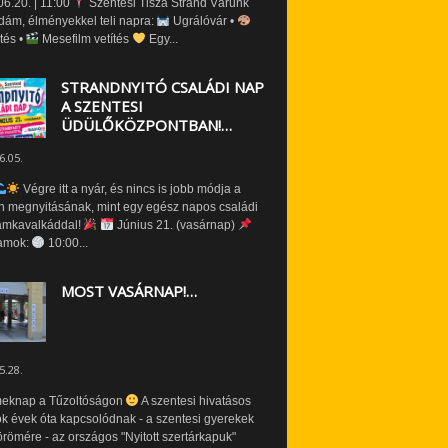
6.20. | 11:00
Szentesi Tisza Strand Várunk
dám, élményekkel teli napra:
Ugrálóvár •
tés •
Mesefilm vetítés
Egy...
STRANDNYITÓ CSALÁDI NAP
A SZENTESI
ÜDÜLŐKÖZPONTBAN!…
6.05.
Végre itt a nyár, és nincs is jobb módja a
n megnyitásának, mint egy egész napos családi
amkavalkáddal!
Június 21. (vasárnap)
amok:
10:00...
MOST VASÁRNAP!…
5.28.
eknap a Tűzoltóságon
A szentesi hivatásos
ók évek óta kapcsolódnak - a szentesi gyerekek
römére - az országos "Nyitott szertárkapuk"