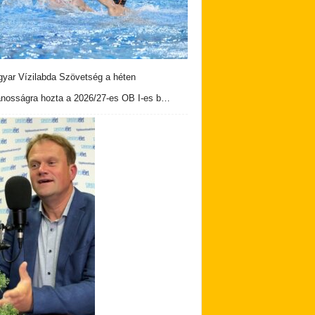
yar Vízilabda Szövetség a héten
ánosságra hozta a 2026/27-es OB I-es b…