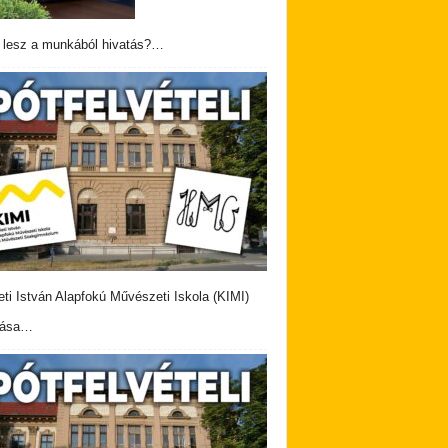
 lesz a munkából hivatás?…
eti István Alapfokú Művészeti Iskola (KIMI)
vása…