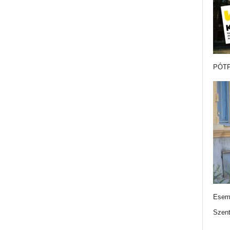
PÓTF
Esemé
Szen