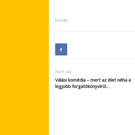
Forrás
Előző cikk
Válási komédia – mert az élet néha a
legjobb forgatókönyvíró!…