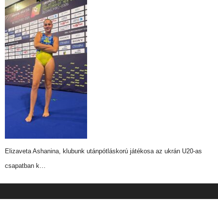
Elizaveta Ashanina, klubunk utánpótláskorú játékosa az ukrán U20-as
csapatban k…