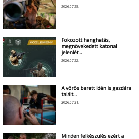
2026.07.28.
Fokozott hanghatás,
megnövekedett katonai
jelenlét…
2026.07.22.
A vörös barett idén is gazdára
talált…
2026.07.21.
Minden felkészülés ezért a