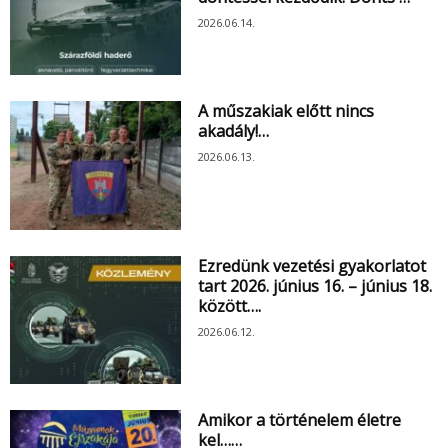
2026.06.14.
A műszakiak előtt nincs
akadály!…
2026.06.13.
Ezredünk vezetési gyakorlatot
tart 2026. június 16. – június 18.
között….
2026.06.12.
Amikor a történelem életre
kel……