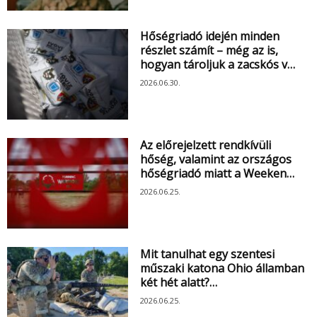
Hőségriadó idején minden
részlet számít – még az is,
hogyan tároljuk a zacskós v…
2026.06.30.
Az előrejelzett rendkívüli
hőség, valamint az országos
hőségriadó miatt a Weeken…
2026.06.25.
Mit tanulhat egy szentesi
műszaki katona Ohio államban
két hét alatt?…
2026.06.25.