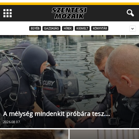
EGYÉB
GAZDASÁG
HÍREK
KIEMELT
KÖNYVTÁR
A mélység mindenkit próbára tesz….
2026.08.07.