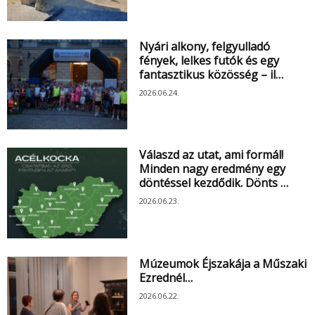
Nyári alkony, felgyulladó
fények, lelkes futók és egy
fantasztikus közösség – il…
2026.06.24.
Válaszd az utat, ami formál!
Minden nagy eredmény egy
döntéssel kezdődik. Dönts …
2026.06.23.
Múzeumok Éjszakája a Műszaki
Ezrednél…
2026.06.22.