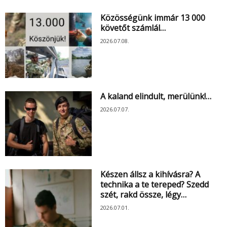
Közösségünk immár 13 000
követőt számlál…
2026.07.08.
A kaland elindult, merülünk!…
2026.07.07.
Készen állsz a kihívásra? A
technika a te tereped? Szedd
szét, rakd össze, légy…
2026.07.01.