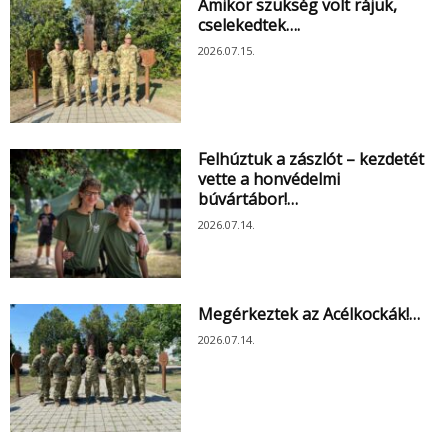
Amikor szükség volt rájuk,
cselekedtek….
2026.07.15.
Felhúztuk a zászlót – kezdetét
vette a honvédelmi
búvártábor!…
2026.07.14.
Megérkeztek az Acélkockák!…
2026.07.14.