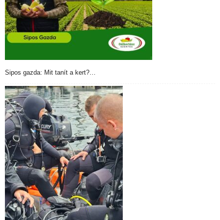
Sipos gazda: Mit tanít a kert?…