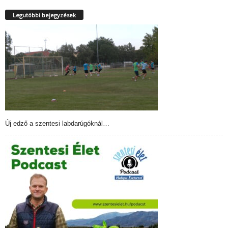
Legutóbbi bejegyzések
Új edző a szentesi labdarúgóknál…