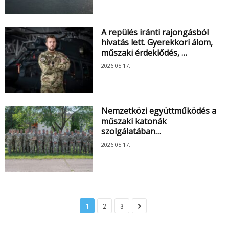
A repülés iránti rajongásból
hivatás lett. Gyerekkori álom,
műszaki érdeklődés, …
2026.05.17.
Nemzetközi együttműködés a
műszaki katonák
szolgálatában…
2026.05.17.
1
2
3