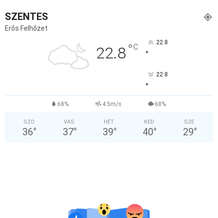
SZENTES
Erős Felhőzet
22.8
°
C
22.8
°
22.8
°
68%
4.5m/s
68%
SZO
VAS
HÉT
KED
SZE
36
°
37
°
39
°
40
°
29
°