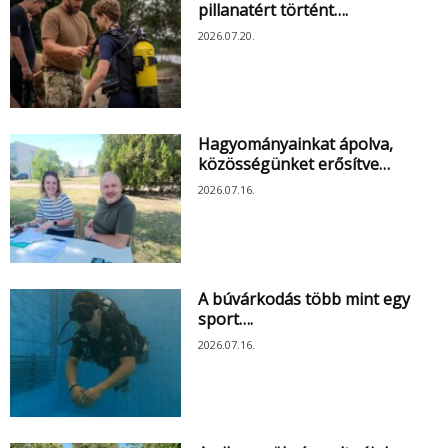
pillanatért történt….
2026.07.20.
Hagyományainkat ápolva,
közösségünket erősítve…
2026.07.16.
A búvárkodás több mint egy
sport….
2026.07.16.