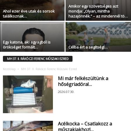
Amikor egy szövetséges azt
Ahol ezer éve utak és sorsok
mondja: „Olyan, mintha
találkoznak…
hazajönnék.” – az mindennél tö…
Egy katona, aki agyagból is
örökséget formált…
Célba ért a segítség!…
MH 37. II. RÁKÓCZI FERENC MŰSZAKI EZRED
Kezdőlap
MH 37. II. Rákóczi Ferenc Műszaki Ezred
Mi már felkészültünk a
hőségriadóra!…
2026.07.30.
Acélkocka – Csatlakozz a
műszakiakhoz!…