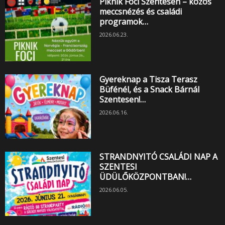
Piknik Foci Szentesen – közös
meccsnézés és családi
programok…
2026.06.23.
Gyereknap a Tisza Terasz
Büfénél, és a Snack Bárnál
Szentesen!…
2026.06.16.
STRANDNYITÓ CSALÁDI NAP A
SZENTESI
ÜDÜLŐKÖZPONTBAN!…
2026.06.05.