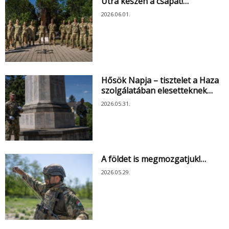
Útra készen a csapat!…
2026.06.01.
Hősök Napja – tisztelet a Haza
szolgálatában elesetteknek…
2026.05.31.
A földet is megmozgatjuk!…
2026.05.29.