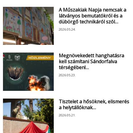
A Műszakiak Napja nemcsak a
látványos bemutatókról és a
dübörgő technikáról szól…
2026.05.24.
Megnövekedett hanghatásra
kell számítani Sándorfalva
térségében!…
2026.05.23.
Tisztelet a hősöknek, elismerés
a helytállóknak…
2026.05.21.