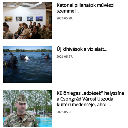
Katonai pillanatok művészi
szemmel…
2026.05.28.
Új kihívások a víz alatt…
2026.05.27.
Különleges „edzések” helyszíne
a Csongrád Városi Uszoda
kültéri medencéje, ahol …
2026.05.26.