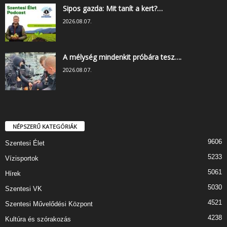
Sipos gazda: Mit tanít a kert?…
2026.08.07.
A mélység mindenkit próbára tesz….
2026.08.07.
NÉPSZERŰ KATEGÓRIÁK
9606
Szentesi Élet
5233
Vízisportok
5061
Hírek
5030
Szentesi VK
4521
Szentesi Művelődési Központ
4238
Kultúra és szórakozás