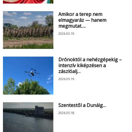
Amikor a terep nem
elmagyaráz — hanem
megmutat….
2026.05.19.
Drónoktól a nehézgépekig –
intenzív kiképzésen a
zászlóalj…
2026.05.19.
Szentestől a Dunáig…
2026.05.18.