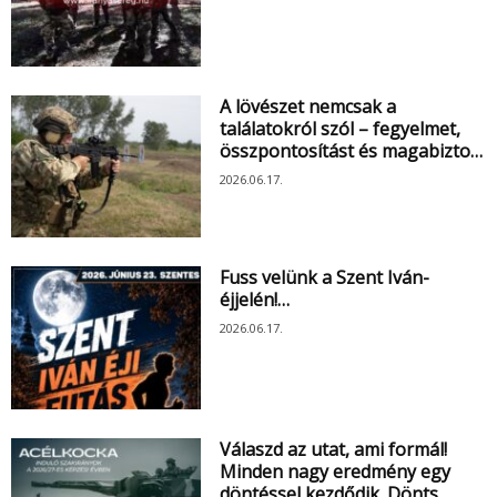
A lövészet nemcsak a
találatokról szól – fegyelmet,
összpontosítást és magabizto…
2026.06.17.
Fuss velünk a Szent Iván-
éjjelén!…
2026.06.17.
Válaszd az utat, ami formál!
Minden nagy eredmény egy
döntéssel kezdődik. Dönts …