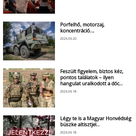
Porfelhő, motorzaj,
koncentráció….
2026.06.20.
Feszült figyelem, biztos kéz,
pontos találatok – ilyen
hangulat uralkodott a dóc…
2026.06.18.
Légy te is a Magyar Honvédség
büszke altisztje!…
2026.06.18.