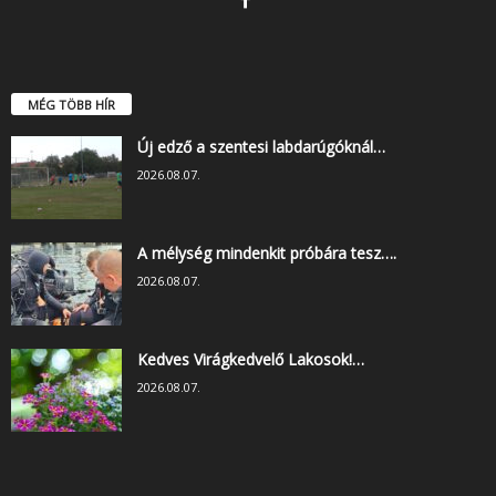
MÉG TÖBB HÍR
Új edző a szentesi labdarúgóknál…
2026.08.07.
A mélység mindenkit próbára tesz….
2026.08.07.
Kedves Virágkedvelő Lakosok!…
2026.08.07.