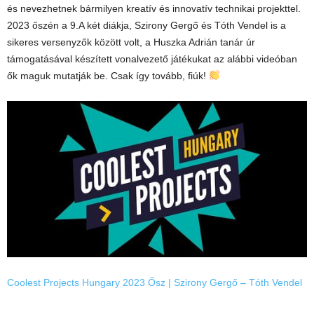
és nevezhetnek bármilyen kreatív és innovatív technikai projekttel.
2023 őszén a 9.A két diákja, Szirony Gergő és Tóth Vendel is a
sikeres versenyzők között volt, a Huszka Adrián tanár úr
támogatásával készített vonalvezető játékukat az alábbi videóban
ők maguk mutatják be. Csak így tovább, fiúk!
Coolest Projects Hungary 2023 Ősz | Szirony Gergő – Tóth Vendel