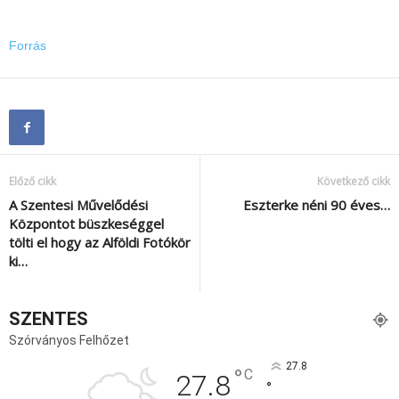
Forrás
Előző cikk
Következő cikk
A Szentesi Művelődési
Eszterke néni 90 éves…
Központot büszkeséggel
tölti el hogy az Alföldi Fotókör
ki…
SZENTES
Szórványos Felhőzet
27.8
°
C
27.8
°