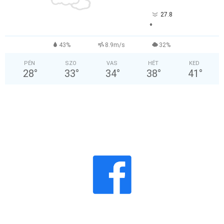
27.8
°
43%
8.9m/s
32%
PÉN
SZO
VAS
HÉT
KED
28
°
33
°
34
°
38
°
41
°