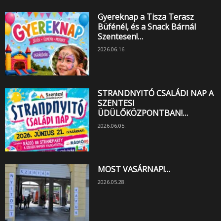
Gyereknap a Tisza Terasz
Büfénél, és a Snack Bárnál
Szentesen!…
2026.06.16.
STRANDNYITÓ CSALÁDI NAP A
SZENTESI
ÜDÜLŐKÖZPONTBAN!…
2026.06.05.
MOST VASÁRNAP!…
2026.05.28.