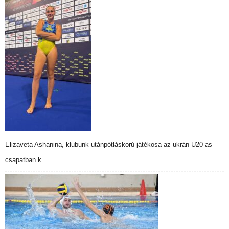
Elizaveta Ashanina, klubunk utánpótláskorú játékosa az ukrán U20-as
csapatban k…