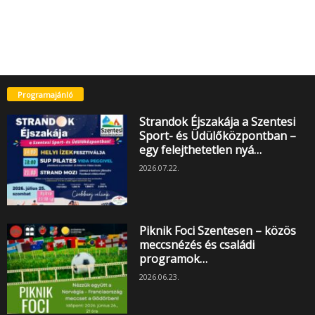
Programajánló
Strandok Éjszakája a Szentesi
Sport- és Üdülőközpontban –
egy felejthetetlen nyá…
2026.07.22.
Piknik Foci Szentesen – közös
meccsnézés és családi
programok…
2026.06.23.