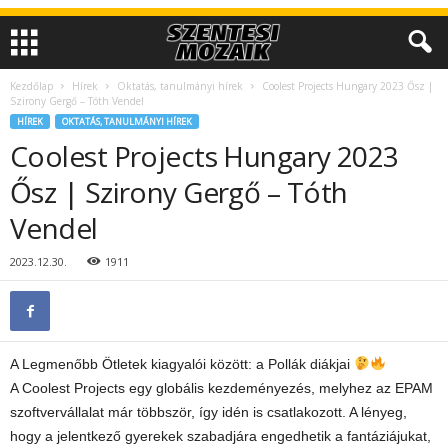
Kezdőlap
Hírek
Oktatás, tanulmányi hírek
Coolest Projects Hungary 2023 Ősz |
Szirony Gergő – Tóth Vendel
HÍREK
OKTATÁS, TANULMÁNYI HÍREK
Coolest Projects Hungary 2023
Ősz | Szirony Gergő – Tóth
Vendel
2023.12.30.
1911
A Legmenőbb Ötletek kiagyalói között: a Pollák diákjai
A Coolest Projects egy globális kezdeményezés, melyhez az EPAM
szoftvervállalat már többször, így idén is csatlakozott. A lényeg,
hogy a jelentkező gyerekek szabadjára engedhetik a fantáziájukat,