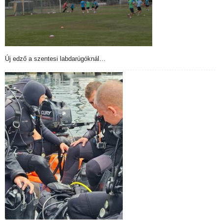
Új edző a szentesi labdarúgóknál…