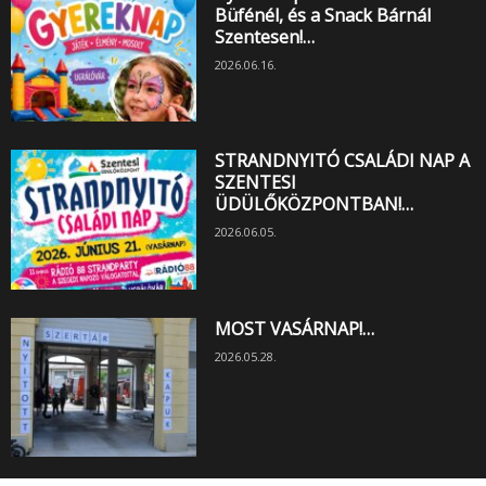
Büfénél, és a Snack Bárnál
Szentesen!…
2026.06.16.
STRANDNYITÓ CSALÁDI NAP A
SZENTESI
ÜDÜLŐKÖZPONTBAN!…
2026.06.05.
MOST VASÁRNAP!…
2026.05.28.