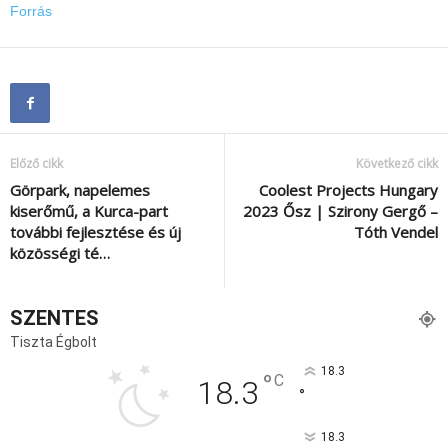
Forrás
Előző cikk
Következő cikk
Görpark, napelemes
Coolest Projects Hungary
kiserőmű, a Kurca-part
2023 Ősz | Szirony Gergő –
további fejlesztése és új
Tóth Vendel
közösségi té…
SZENTES
Tiszta Égbolt
18.3
°
C
18.3
°
18.3