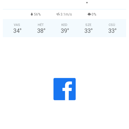
°
56%
3.1m/s
0%
VAS
HÉT
KED
SZE
CSÜ
34
°
38
°
39
°
33
°
33
°