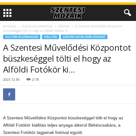
Kezdőlap
Kultúra és szórakozás
Kiállítás
A Szentesi Művelődési Központot
büszkeséggel tölti el hogy az Alföldi Fotókör ki…
KULTÚRA ÉS SZÓRAKOZÁS
KIÁLLÍTÁS
SZENTESI MŰVELŐDÉSI KÖZPONT
A Szentesi Művelődési Központot
büszkeséggel tölti el hogy az
Alföldi Fotókör ki…
2023.12.30.
2170
A Szentesi Művelődési Központot büszkeséggel tölti el hogy az
Alföldi Fotókör kiállítás teljes anyaga átkerül Békéscsabára, a
Szentesi Fotókör tagjainak fotóival együtt.