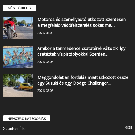
MÉG TÖBB HÍR
Motoros és személyautó ütközött Szentesen –
a megfelelő védőfelszerelés sokat me…
2026.08.08.
Amikor a tanmedence csatatérré változik: Így
csatáztak vízipisztolyokkal Szentes…
2026.08.08.
Meggondolatlan fordulás miatt ütközött össze
egy Suzuki és egy Dodge Challenger...
2026.08.08.
NÉPSZERŰ KATEGÓRIÁK
9608
Szentesi Élet