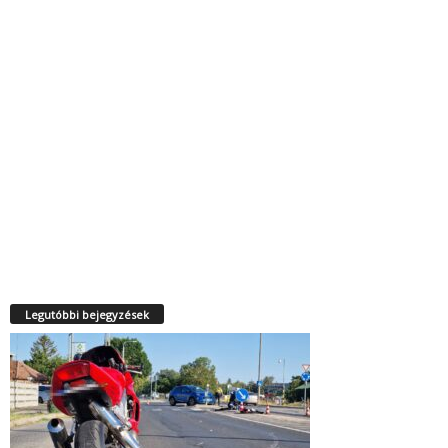
Legutóbbi bejegyzések