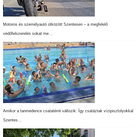
Motoros és személyautó ütközött Szentesen – a megfelelő
védőfelszerelés sokat me…
Amikor a tanmedence csatatérré változik: Így csatáztak vízipisztolyokkal
Szentes…