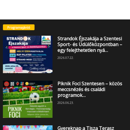
Programajánló
Strandok Éjszakája a Szentesi
Sport- és Üdülőközpontban –
egy felejthetetlen nyá…
2026.07.22.
Piknik Foci Szentesen – közös
meccsnézés és családi
programok…
2026.06.23.
Gyereknap a Tisza Terasz