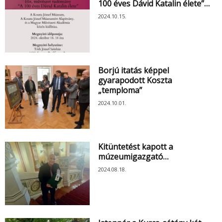
100 éves Dávid Katalin élete”…
2024.10.15.
Borjú itatás képpel
gyarapodott Koszta
„temploma”
2024.10.01.
Kitüntetést kapott a
múzeumigazgató…
2024.08.18.