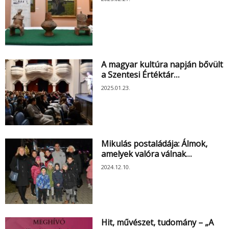
A magyar kultúra napján bővült
a Szentesi Értéktár…
2025.01.23.
Mikulás postaládája: Álmok,
amelyek valóra válnak…
2024.12.10.
Hit, művészet, tudomány – „A