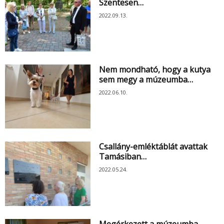
Szentesen…
2022.09.13.
Nem mondható, hogy a kutya
sem megy a múzeumba…
2022.06.10.
Csallány-emléktáblát avattak
Tamásiban…
2022.05.24.
Megérkezett a múzeumba