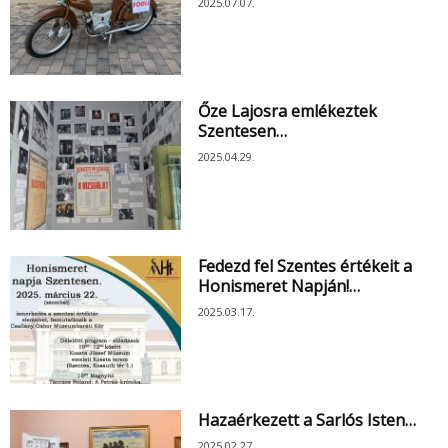
2025.07.07.
Őze Lajosra emlékeztek
Szentesen…
2025.04.29.
Fedezd fel Szentes értékeit a
Honismeret Napján!…
2025.03.17.
Hazaérkezett a Sarlós Isten…
2025.02.27.