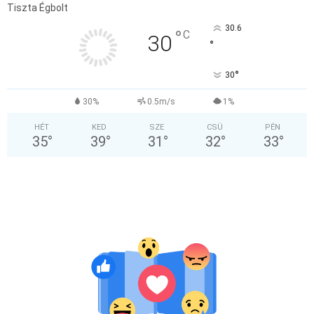
Tiszta Égbolt
30.6
°
C
30
°
°
30
30%
0.5m/s
1%
HÉT
KED
SZE
CSÜ
PÉN
35
°
39
°
31
°
32
°
33
°