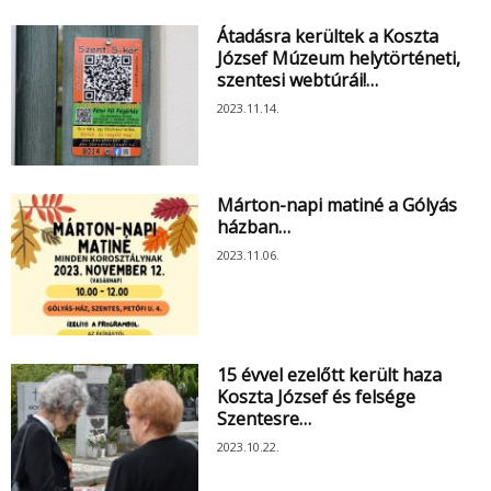
Átadásra kerültek a Koszta
József Múzeum helytörténeti,
szentesi webtúrái!…
2023.11.14.
Márton-napi matiné a Gólyás
házban…
2023.11.06.
15 évvel ezelőtt került haza
Koszta József és felsége
Szentesre…
2023.10.22.