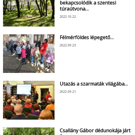
bekapcsolódik a szentesi
túraútvona…
2022.10.22.
Félmérföldes lépegető…
2022.09.23.
Utazás a szarmaták világába…
2022.09.21.
Csallány Gábor dédunokája járt