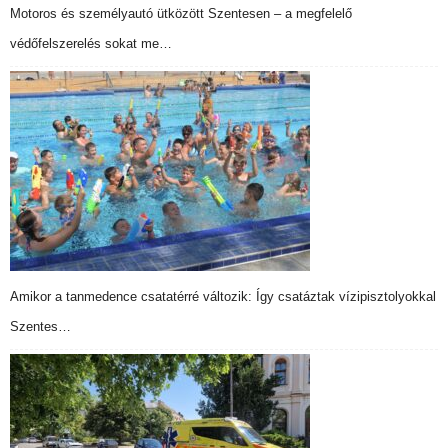
Motoros és személyautó ütközött Szentesen – a megfelelő
védőfelszerelés sokat me…
Amikor a tanmedence csatatérré változik: Így csatáztak vízipisztolyokkal
Szentes…