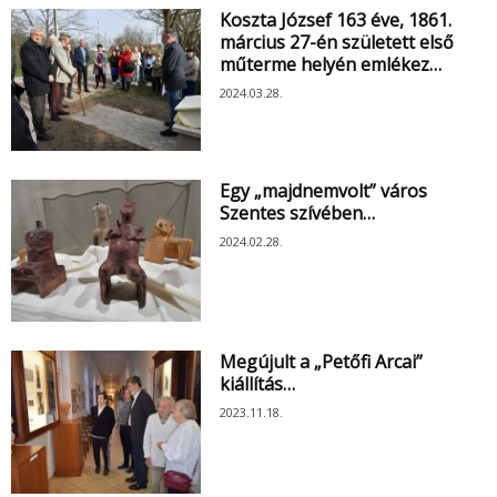
Koszta József 163 éve, 1861.
március 27-én született első
műterme helyén emlékez…
2024.03.28.
Egy „majdnemvolt” város
Szentes szívében…
2024.02.28.
Megújult a „Petőfi Arcai”
kiállítás…
2023.11.18.