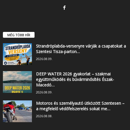
MÉG TÖBB HÍR
Strandröplabda-versenyre várják a csapatokat a
Szentesi Tisza-parton…
2026.08.09.
DEEP WATER 2026 gyakorlat – szakmai
együttműködés és búvárminősítés Észak-
Macedó…
2026.08.09.
Motoros és személyautó ütközött Szentesen –
a megfelelő védőfelszerelés sokat me…
2026.08.08.