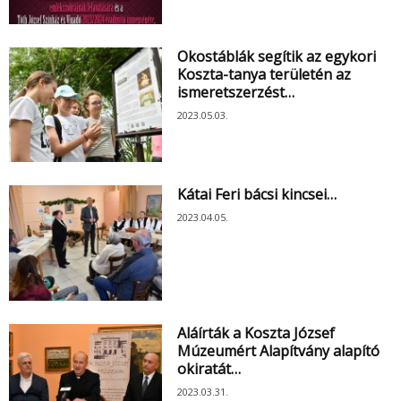
Okostáblák segítik az egykori
Koszta-tanya területén az
ismeretszerzést…
2023.05.03.
Kátai Feri bácsi kincsei…
2023.04.05.
Aláírták a Koszta József
Múzeumért Alapítvány alapító
okiratát…
2023.03.31.