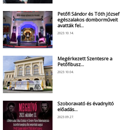
Petőfi Sándor és Tóth József
egészalakos domborműveit
avatták fel…
2023.10.14.
Megérkezett Szentesre a
Petőfibusz…
2023.10.04.
Szoboravató és évadnyitó
előadás…
2023.09.27.