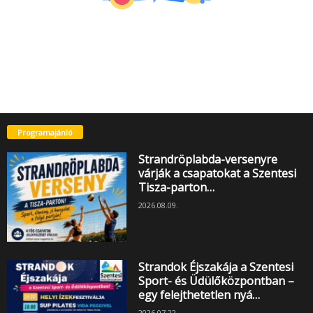
Programajánló
Strandröplabda-versenyre
várják a csapatokat a Szentesi
Tisza-parton…
2026.08.09.
Strandok Éjszakája a Szentesi
Sport- és Üdülőközpontban –
egy felejthetetlen nyá…
2026.07.22.