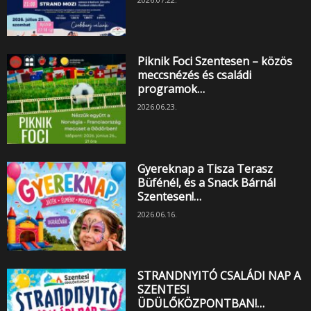
Piknik Foci Szentesen – közös
meccsnézés és családi
programok…
2026.06.23.
Gyereknap a Tisza Terasz
Büfénél, és a Snack Bárnál
Szentesen!…
2026.06.16.
STRANDNYITÓ CSALÁDI NAP A
SZENTESI
ÜDÜLŐKÖZPONTBAN!…