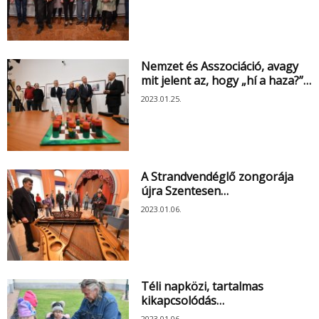
Nemzet és Asszociáció, avagy
mit jelent az, hogy „hí a haza?”…
2023.01.25.
A Strandvendéglő zongorája
újra Szentesen…
2023.01.06.
Téli napközi, tartalmas
kikapcsolódás…
2023.01.06.