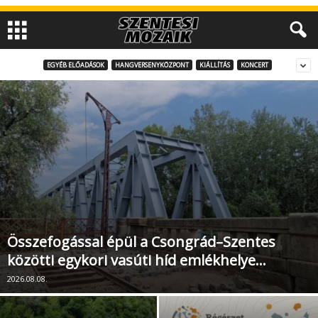
EGYÉB ELŐADÁSOK
HANGVERSENYKÖZPONT
KIÁLLÍTÁS
KONCERT
Összefogással épül a Csongrád–Szentes
közötti egykori vasúti híd emlékhelye…
2026.08.08.