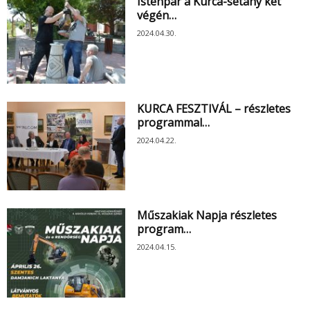
Istenpár a Kurca-sétány két
végén…
2024.04.30.
KURCA FESZTIVÁL – részletes
programmal…
2024.04.22.
Műszakiak Napja részletes
program…
2024.04.15.