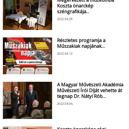
Koszta önarckép
széngrafikája…
2022.04.29.
Részletes programja a
Műszakiak napjának…
2022.04.12.
A Magyar Művészeti Akadémia
Művészeti Írói Díját vehette át
tegnap Dr. Nátyi Rób…
2022.04.06.