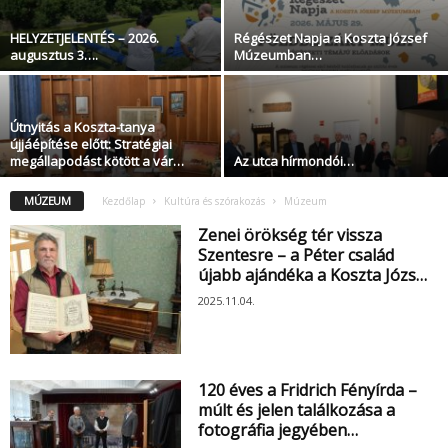
HELYZETJELENTÉS – 2026.
Régészet Napja a Koszta József
augusztus 3….
Múzeumban…
Útnyitás a Koszta-tanya
újjáépítése előtt: Stratégiai
megállapodást kötött a vár…
Az utca hírmondói…
MÚZEUM
Kezdőlap
Kultúra és szórakozás
Múzeum
Zenei örökség tér vissza
Szentesre – a Péter család
újabb ajándéka a Koszta Józs…
2025.11.04.
120 éves a Fridrich Fényírda –
múlt és jelen találkozása a
fotográfia jegyében…