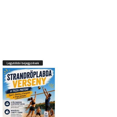
Legutóbbi bejegyzések