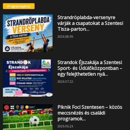
Programajánló
Strandröplabda-versenyre
várják a csapatokat a Szentesi
Tisza-parton…
2026.08.09.
Strandok Éjszakája a Szentesi
Sport- és Üdülőközpontban –
egy felejthetetlen nyá…
2026.07.22.
Piknik Foci Szentesen – közös
meccsnézés és családi
programok…
2026.06.23.