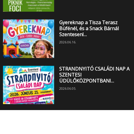
Gyereknap a Tisza Terasz
Büfénél, és a Snack Bárnál
Szentesen!…
2026.06.16.
STRANDNYITÓ CSALÁDI NAP A
SZENTESI
ÜDÜLŐKÖZPONTBAN!…
2026.06.05.