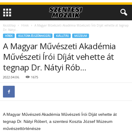
Kezdőlap
Hírek
A Magyar Művészeti Akadémia Művészeti Írói Díját vehette át tegnap
Dr. Nátyi...
HÍREK
KULTÚRA ÉS SZÓRAKOZÁS
KIÁLLÍTÁS
MÚZEUM
A Magyar Művészeti Akadémia
Művészeti Írói Díját vehette át
tegnap Dr. Nátyi Rób…
2022.04.06.
1675
A Magyar Művészeti Akadémia Művészeti Írói Díját vehette át
tegnap Dr. Nátyi Róbert, a szentesi Koszta József Múzeum
művészettörténésze