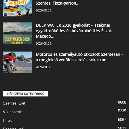
Szentesi Tisza-parton…
2026.08.09.
DEEP WATER 2026 gyakorlat – szakmai
együttműködés és búvárminősítés Észak-
Macedó…
2026.08.09.
Motoros és személyautó ütközött Szentesen –
a megfelelő védőfelszerelés sokat me…
2026.08.08.
NÉPSZERŰ KATEGÓRIÁK
9608
Szentesi Élet
5235
Vízisportok
5067
Hírek
5031