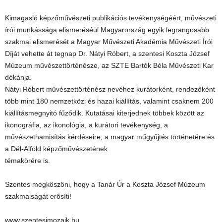
Kimagasló képzőművészeti publikációs tevékenységéért, művészeti
írói munkássága elismeréséül Magyarország egyik legrangosabb
szakmai elismerését a Magyar Művészeti Akadémia Művészeti Írói
Díját vehette át tegnap Dr. Nátyi Róbert, a szentesi Koszta József
Múzeum művészettörténésze, az SZTE Bartók Béla Művészeti Kar
dékánja.
Nátyi Róbert művészettörténész nevéhez kurátorként, rendezőként
több mint 180 nemzetközi és hazai kiállítás, valamint csaknem 200
kiállításmegnyitó fűződik. Kutatásai kiterjednek többek között az
ikonográfia, az ikonológia, a kurátori tevékenység, a
művészethamisítás kérdéseire, a magyar műgyűjtés történetére és
a Dél-Alföld képzőművészetének
témakörére is.
Szentes megköszöni, hogy a Tanár Úr a Koszta József Múzeum
szakmaiságát erősíti!
www.szentesimozaik.hu