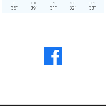
HÉT
KED
SZE
CSÜ
PÉN
35
°
39
°
31
°
32
°
33
°