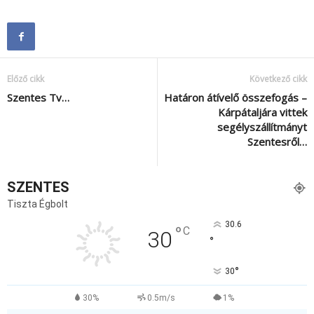
Előző cikk
Következő cikk
Szentes Tv…
Határon átívelő összefogás –
Kárpátaljára vittek
segélyszállítmányt
Szentesről…
SZENTES
Tiszta Égbolt
30.6
°
C
30
°
°
30
30%
0.5m/s
1%