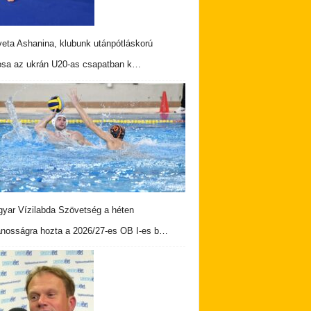
veta Ashanina, klubunk utánpótláskorú
osa az ukrán U20-as csapatban k…
yar Vízilabda Szövetség a héten
ánosságra hozta a 2026/27-es OB I-es b…