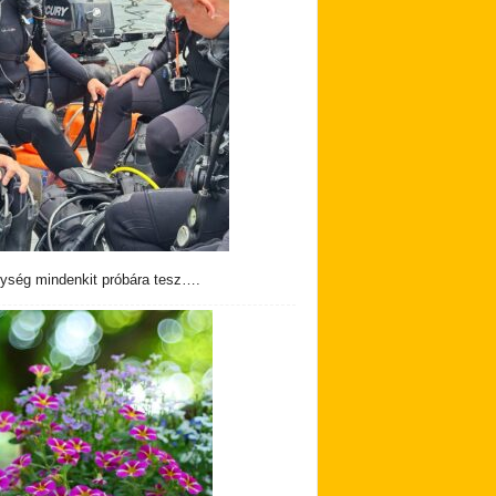
ység mindenkit próbára tesz….