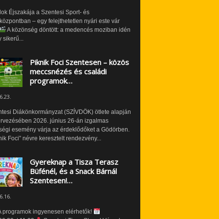
ok Éjszakája a Szentesi Sport- és
özpontban – egy felejthetetlen nyári este vár
A közönség döntött: a medencés moziban idén
 sikerű...
Piknik Foci Szentesen – közös
meccsnézés és családi
programok…
6.23.
ntesi Diákönkormányzat (SZÍVDÖK) ötlete alapján
ervezésében 2026. június 26-án izgalmas
ségi esemény várja az érdeklődőket a Gödörben.
nik Foci” névre keresztelt rendezvény...
Gyereknap a Tisza Terasz
Büfénél, és a Snack Bárnál
Szentesen!…
6.16.
 programok ingyenesen elérhetők!