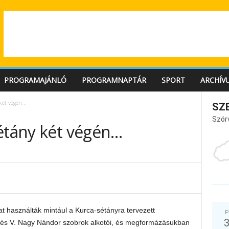
PROGRAMAJÁNLÓ
PROGRAMNAPTÁR
SPORT
ARCHÍV
 két végén…
SZ
Szór
sétány két végén…
t használták mintául a Kurca-sétányra tervezett
P
ó és V. Nagy Nándor szobrok alkotói, és megformázásukban