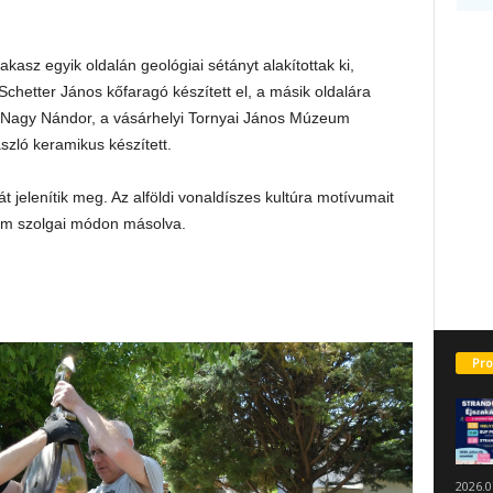
kasz egyik oldalán geológiai sétányt alakítottak ki,
Schetter János kőfaragó készített el, a másik oldalára
 Nagy Nándor, a vásárhelyi Tornyai János Múzeum
zló keramikus készített.
ját jelenítik meg. Az alföldi vonaldíszes kultúra motívumait
nem szolgai módon másolva.
Pro
2026.0