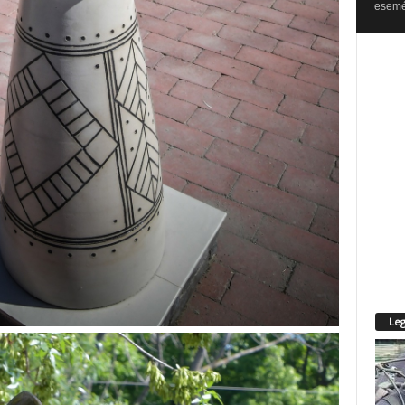
esemén
Leg