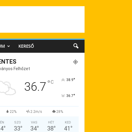
UM
KERESŐ
ENTES
ványos Felhőzet
°
38.9
°
C
36.7
°
36.7
22%
2.2m/s
28%
ÉN
SZO
VAS
HÉT
KED
34
°
33
°
34
°
38
°
41
°