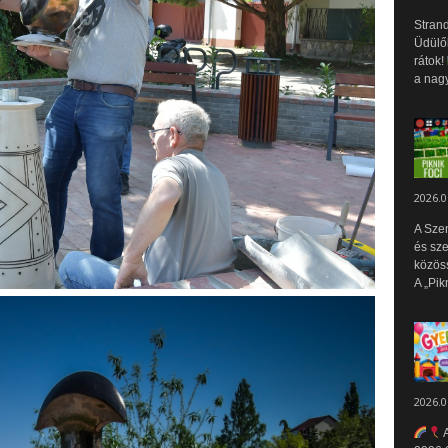
Strand
Üdülők
rátok!
a nagy
2026.0
A Sze
és sz
közös
A „Pik
2026.0
A