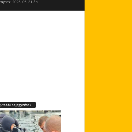
yhez. 2026. 05. 31-én...
utóbbi bejegyzések