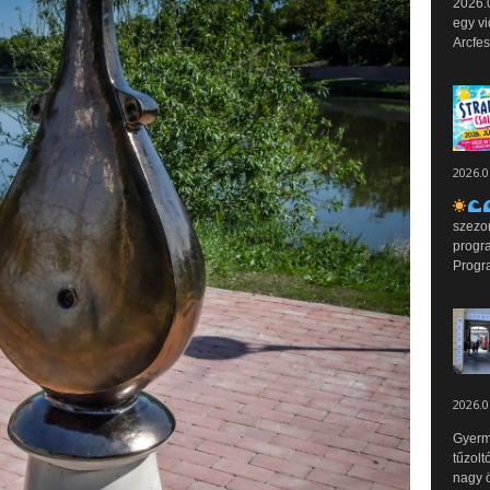
2026.0
egy vi
Arcfes
2026.0
szezo
progr
Progr
2026.0
Gyerm
tűzolt
nagy ö