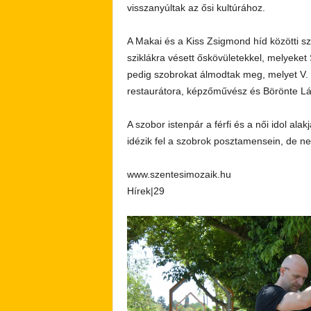
visszanyúltak az ősi kultúrához.
A Makai és a Kiss Zsigmond híd közötti sza
sziklákra vésett őskövületekkel, melyeket 
pedig szobrokat álmodtak meg, melyet V.
restaurátora, képzőművész és Börönte Lás
A szobor istenpár a férfi és a női idol alak
idézik fel a szobrok posztamensein, de 
www.szentesimozaik.hu
Hírek|29