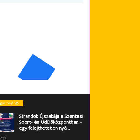
gramajánló
Strandok Éjszakája a Szentesi
Sport- és Üdülőközpontban –
egy felejthetetlen nyá…
7.22.