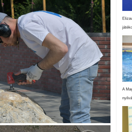
Eliza
játék
A Mag
nyilv