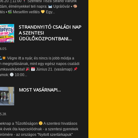
6.20. | 11:00
Szentesi Tisza Strand Várunk
dám, élményekkel teli napra:
Ugrálóvár •
tés •
Mesefilm vetítés
Egy...
STRANDNYITÓ CSALÁDI NAP
A SZENTESI
ÜDÜLŐKÖZPONTBAN!…
6.05.
Végre itt a nyár, és nincs is jobb módja a
n megnyitásának, mint egy egész napos családi
amkavalkáddal!
Június 21. (vasárnap)
amok:
10:00...
MOST VASÁRNAP!…
5.28.
eknap a Tűzoltóságon
A szentesi hivatásos
ók évek óta kapcsolódnak - a szentesi gyerekek
römére - az országos "Nyitott szertárkapuk"