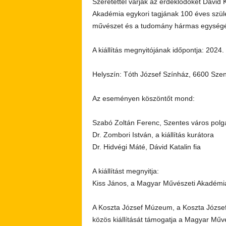
Szeretettel várják az érdeklődőket Dávi
Akadémia egykori tagjának 100 éves születé
művészet és a tudomány hármas egységén 
A kiállítás megnyitójának időpontja: 2024.
Helyszín: Tóth József Színház, 6600 Szent
Az eseményen köszöntőt mond:
Szabó Zoltán Ferenc, Szentes város pol
Dr. Zombori István, a kiállítás kurátora
Dr. Hidvégi Máté, Dávid Katalin fia
A kiállítást megnyitja:
Kiss János, a Magyar Művészeti Akadémi
A Koszta József Múzeum, a Koszta Józse
közös kiállítását támogatja a Magyar Műv