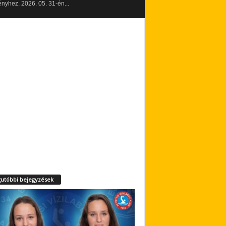
yhez. 2026. 05. 31-én...
utóbbi bejegyzések