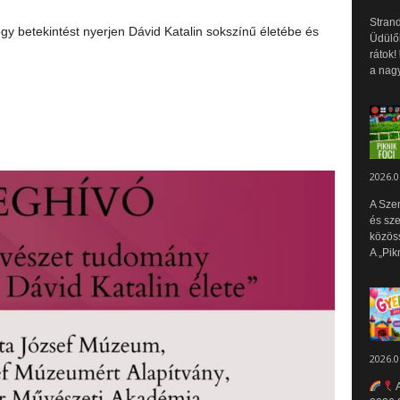
Strand
ogy betekintést nyerjen Dávid Katalin sokszínű életébe és
Üdülők
rátok!
a nagy
2026.0
A Sze
és sz
közös
A „Pik
2026.0
A