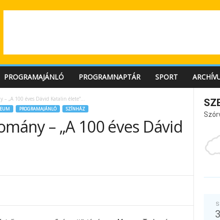
PROGRAMAJÁNLÓ
PROGRAMNAPTÁR
SPORT
ARCHÍV
 – „A 100 éves Dávid Katalin élete”…
SZ
EUM
PROGRAMAJÁNLÓ
SZÍNHÁZ
Szór
domány – „A 100 éves Dávid
S