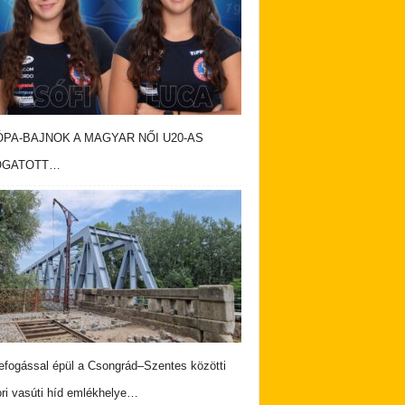
PA-BAJNOK A MAGYAR NŐI U20-AS
OGATOTT…
fogással épül a Csongrád–Szentes közötti
ri vasúti híd emlékhelye…