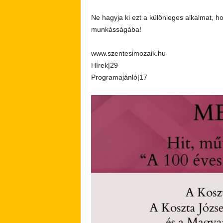
Ne hagyja ki ezt a különleges alkalmat, h
munkásságába!
www.szentesimozaik.hu
Hírek|29
Programajánló|17