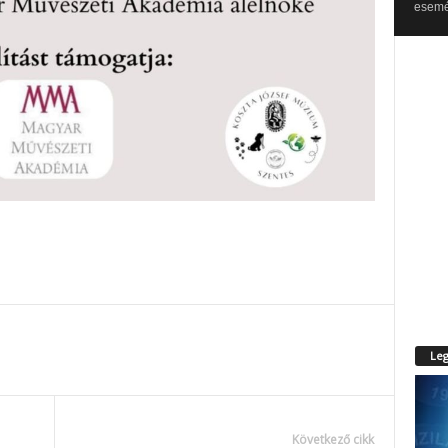
esemén
Leg
Következő cikk