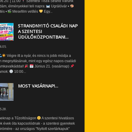
6.20. | 11:00
Szentesi Tisza Strand Várunk
dám, élményekkel teli napra:
Ugrálóvár •
tés •
Mesefilm vetítés
Egy...
STRANDNYITÓ CSALÁDI NAP
A SZENTESI
ÜDÜLŐKÖZPONTBAN!…
6.05.
Végre itt a nyár, és nincs is jobb módja a
n megnyitásának, mint egy egész napos családi
amkavalkáddal!
Június 21. (vasárnap)
amok:
10:00...
MOST VASÁRNAP!…
5.28.
eknap a Tűzoltóságon
A szentesi hivatásos
ók évek óta kapcsolódnak - a szentesi gyerekek
römére - az országos "Nyitott szertárkapuk"