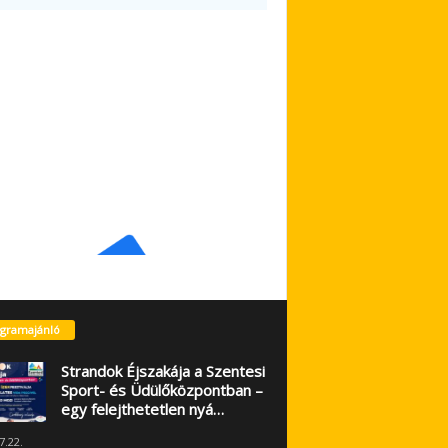
gramajánló
Strandok Éjszakája a Szentesi
Sport- és Üdülőközpontban –
egy felejthetetlen nyá…
7.22.