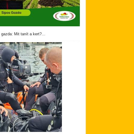
 gazda: Mit tanít a kert?…