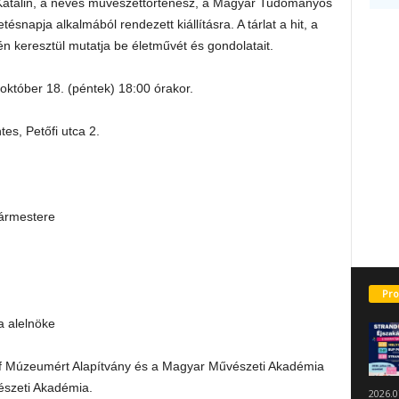
d Katalin, a neves művészettörténész, a Magyar Tudományos
snapja alkalmából rendezett kiállításra. A tárlat a hit, a
keresztül mutatja be életművét és gondolatait.
 október 18. (péntek) 18:00 órakor.
es, Petőfi utca 2.
gármestere
Pro
a alelnöke
f Múzeumért Alapítvány és a Magyar Művészeti Akadémia
észeti Akadémia.
2026.0