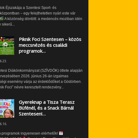
ok Éjszakája a Szentesi Sport- és
özpontban – egy felejthetetlen nyári este vár
A közönség döntött: a medencés moziban idén
 sikerű...
Piknik Foci Szentesen – közös
meccsnézés és családi
programok…
6.23.
ntesi Diákönkormányzat (SZÍVDÖK) ötlete alapján
ervezésében 2026. június 26-án izgalmas
ségi esemény várja az érdeklődőket a Gödörben.
nik Foci” névre keresztelt rendezvény...
Gyereknap a Tisza Terasz
Büfénél, és a Snack Bárnál
Szentesen!…
6.16.
 programok ingyenesen elérhetők!