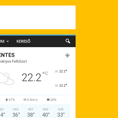
UM
KERESŐ
ENTES
ványos Felhőzet
°
22.2
°
C
22.2
°
22.2
67%
5.8m/s
28%
ZO
VAS
HÉT
KED
SZE
34
°
36
°
38
°
40
°
33
°