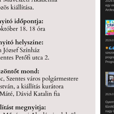
2026.0
egy vi
Arcfes
2026.0
szezo
progr
Progr
2026.0
Gyerm
tűzolt
nagy ö