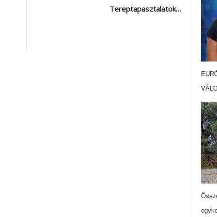
Tereptapasztalatok…
EURÓ
VÁL
Össze
egyko