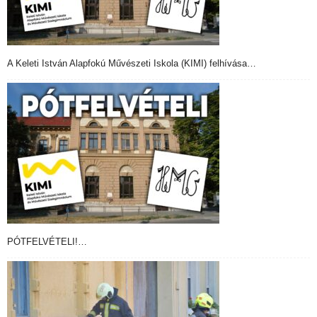
A Keleti István Alapfokú Művészeti Iskola (KIMI) felhívása…
PÓTFELVÉTELI!…