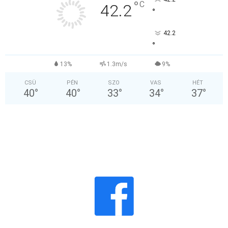
°
C
42.2
°
42.2
°
13%
1.3m/s
9%
CSÜ
PÉN
SZO
VAS
HÉT
40
°
40
°
33
°
34
°
37
°