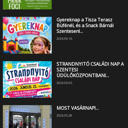
Gyereknap a Tisza Terasz
Büfénél, és a Snack Bárnál
Szentesen!…
2026.06.16.
STRANDNYITÓ CSALÁDI NAP A
SZENTESI
ÜDÜLŐKÖZPONTBAN!…
2026.06.05.
MOST VASÁRNAP!…
2026.05.28.