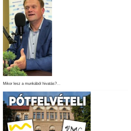
Mikor lesz a munkából hivatás?…