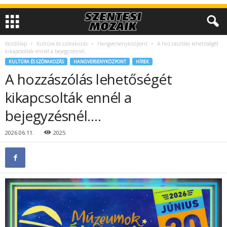
Kezdőlap
Kultúra és szórakozás
Hangversenyközpont
A hozzászólás lehetőségét
kikapcsolták ennél a bejegyzésnél….
KULTÚRA ÉS SZÓRAKOZÁS
HANGVERSENYKÖZPONT
HÍREK
A hozzászólás lehetőségét
kikapcsolták ennél a
bejegyzésnél….
2026.06.11.
2025