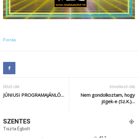
Forrás
Előző cikk
Következő cikk
JÚNIUSI PROGRAMAJÁNLÓ…
Nem gondolkoztam, hogy
jöjjek-e (Sz.K.)…
SZENTES
Tiszta Égbolt
42.2