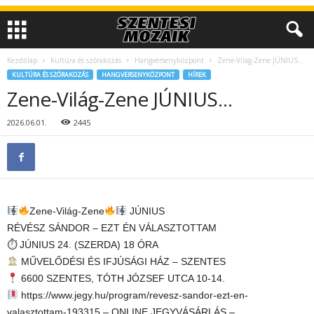
Kezdőlap
Kultúra és szórakozás
Hangversenyközpont
Zene-Világ-Zene JÚNIUS…
KULTÚRA ÉS SZÓRAKOZÁS
HANGVERSENYKÖZPONT
HÍREK
Zene-Világ-Zene JÚNIUS…
2026.06.01.
2445
Zene-Világ-Zene
JÚNIUS
RÉVÉSZ SÁNDOR – EZT ÉN VÁLASZTOTTAM
⏱ JÚNIUS 24. (SZERDA) 18 ÓRA
MŰVELŐDÉSI ÉS IFJÚSÁGI HÁZ – SZENTES
6600 SZENTES, TÓTH JÓZSEF UTCA 10-14.
https://www.jegy.hu/program/revesz-sandor-ezt-en-
valasztottam-193315 – ONLINE JEGYVÁSÁRLÁS –