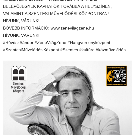
BELÉPŐJEGYEK KAPHATÓK TOVÁBBÁ A HELYSZÍNEN,
VALAMINT A SZENTESI MŰVELŐDÉSI KÖZPONTBAN!
HÍVUNK, VÁRUNK!
BŐVEBB INFORMÁCIÓ: www.zenevilagzene.hu
HÍVUNK, VÁRUNK!
#RévészSándor #ZeneVilágZene #Hangversenyközpont
#SzentesiMűvelődésiKözpont #Szentes #kultúra #közművelődés