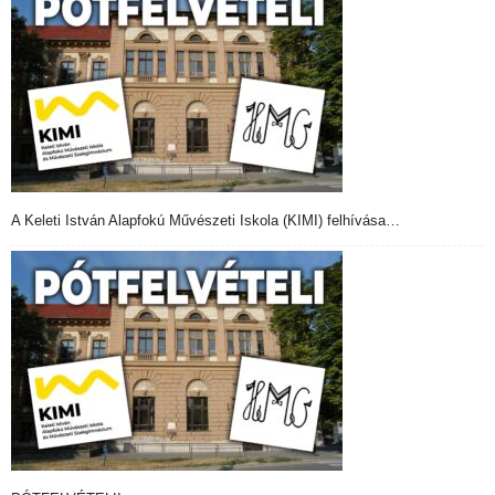
A Keleti István Alapfokú Művészeti Iskola (KIMI) felhívása…