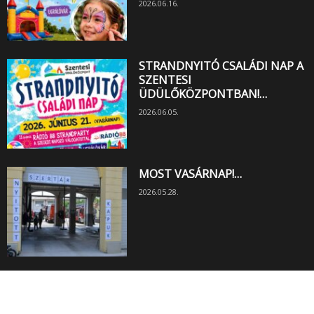
2026.06.16.
STRANDNYITÓ CSALÁDI NAP A
SZENTESI
ÜDÜLŐKÖZPONTBAN!…
2026.06.05.
MOST VASÁRNAP!…
2026.05.28.