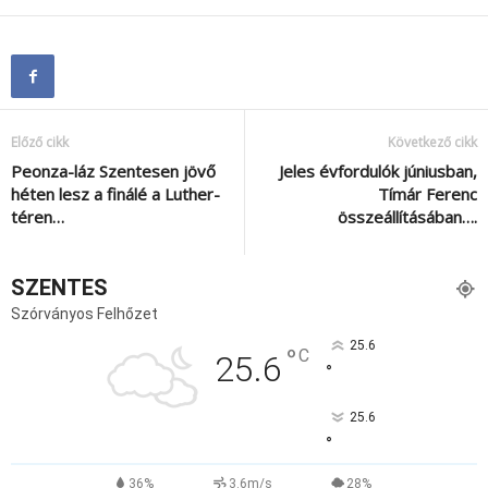
Előző cikk
Következő cikk
Peonza-láz Szentesen jövő
Jeles évfordulók júniusban,
héten lesz a finálé a Luther-
Tímár Ferenc
téren…
összeállításában….
SZENTES
Szórványos Felhőzet
25.6
°
C
25.6
°
25.6
°
36%
3.6m/s
28%