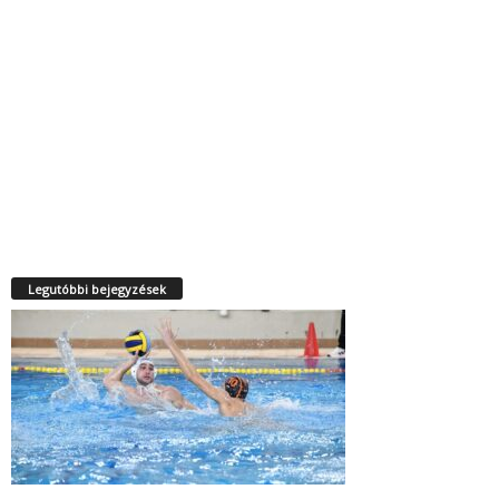
Legutóbbi bejegyzések