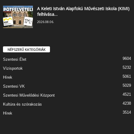
A Keleti István Alapfokú Művészeti Iskola (KIMI)
felhívása…
2026.08.06.
NÉPSZERŰ KATEGÓRIÁK
9604
Szentesi Élet
5232
Vízisportok
5061
Hírek
5029
Szentesi VK
4521
Szentesi Művelődési Központ
4238
Kultúra és szórakozás
3514
Hírek