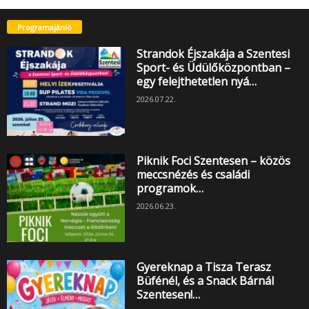
Programajánló
Strandok Éjszakája a Szentesi
Sport- és Üdülőközpontban –
egy felejthetetlen nyá…
2026.07.22.
Piknik Foci Szentesen – közös
meccsnézés és családi
programok…
2026.06.23.
Gyereknap a Tisza Terasz
Büfénél, és a Snack Bárnál
Szentesen!…