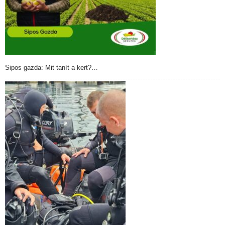
Sipos gazda: Mit tanít a kert?…