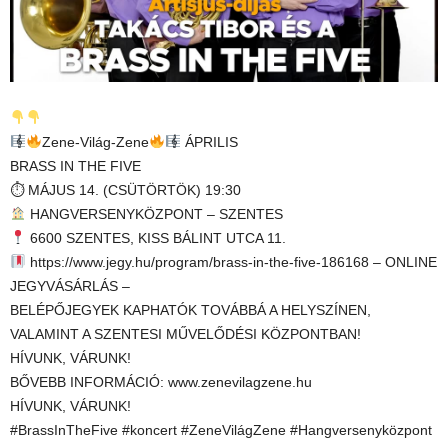
Zene-Világ-Zene
ÁPRILIS
BRASS IN THE FIVE
⏱ MÁJUS 14. (CSÜTÖRTÖK) 19:30
HANGVERSENYKÖZPONT – SZENTES
6600 SZENTES, KISS BÁLINT UTCA 11.
https://www.jegy.hu/program/brass-in-the-five-186168 – ONLINE
JEGYVÁSÁRLÁS –
BELÉPŐJEGYEK KAPHATÓK TOVÁBBÁ A HELYSZÍNEN,
VALAMINT A SZENTESI MŰVELŐDÉSI KÖZPONTBAN!
HÍVUNK, VÁRUNK!
BŐVEBB INFORMÁCIÓ: www.zenevilagzene.hu
HÍVUNK, VÁRUNK!
#BrassInTheFive #koncert #ZeneVilágZene #Hangversenyközpont