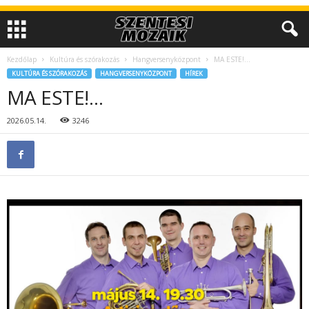
Kezdőlap
Kultúra és szórakozás
Hangversenyközpont
MA ESTE!…
KULTÚRA ÉS SZÓRAKOZÁS
HANGVERSENYKÖZPONT
HÍREK
MA ESTE!…
2026.05.14.
3246