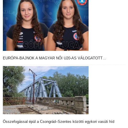
EURÓPA-BAJNOK A MAGYAR NŐI U20-AS VÁLOGATOTT…
Összefogással épül a Csongrád–Szentes közötti egykori vasúti híd