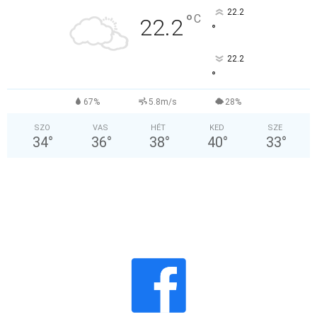
22.2
°
C
22.2
°
22.2
°
67%
5.8m/s
28%
SZO
VAS
HÉT
KED
SZE
34
°
36
°
38
°
40
°
33
°