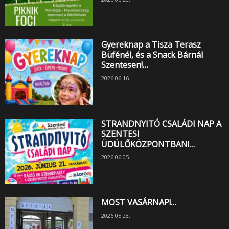
Gyereknap a Tisza Terasz
Büfénél, és a Snack Bárnál
Szentesen!…
2026.06.16.
STRANDNYITÓ CSALÁDI NAP A
SZENTESI
ÜDÜLŐKÖZPONTBAN!…
2026.06.05.
MOST VASÁRNAP!…
2026.05.28.