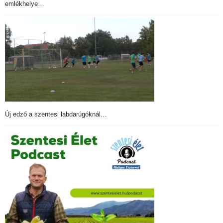
emlékhelye…
Új edző a szentesi labdarúgóknál…