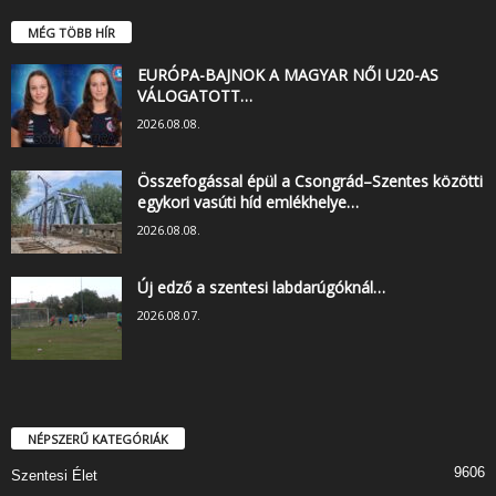
MÉG TÖBB HÍR
EURÓPA-BAJNOK A MAGYAR NŐI U20-AS
VÁLOGATOTT…
2026.08.08.
Összefogással épül a Csongrád–Szentes közötti
egykori vasúti híd emlékhelye…
2026.08.08.
Új edző a szentesi labdarúgóknál…
2026.08.07.
NÉPSZERŰ KATEGÓRIÁK
9606
Szentesi Élet