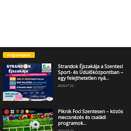
Programajánló
Strandok Éjszakája a Szentesi
Sport- és Üdülőközpontban –
egy felejthetetlen nyá…
2026.07.22.
Piknik Foci Szentesen – közös
meccsnézés és családi
programok…
2026.06.23.