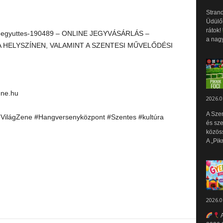
Strand
Üdülők
rátok!
as-egyuttes-190489 – ONLINE JEGYVÁSÁRLÁS –
a nagy
HELYSZÍNEN, VALAMINT A SZENTESI MŰVELŐDÉSI
ne.hu
2026.0
A Sze
ilágZene #Hangversenyközpont #Szentes #kultúra
és sz
közös
A „Pik
2026.0
A