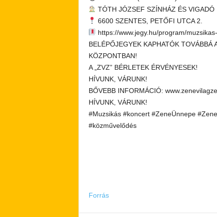
TÓTH JÓZSEF SZÍNHÁZ ÉS VIGADÓ
6600 SZENTES, PETŐFI UTCA 2.
https://www.jegy.hu/program/muzsik
BELÉPŐJEGYEK KAPHATÓK TOVÁBBÁ A 
KÖZPONTBAN!
A „ZVZ” BÉRLETEK ÉRVÉNYESEK!
HÍVUNK, VÁRUNK!
BŐVEBB INFORMÁCIÓ: www.zenevilagze
HÍVUNK, VÁRUNK!
#Muzsikás #koncert #ZeneÜnnepe #ZeneV
#közművelődés
Forrás