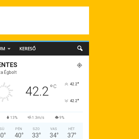
UM
KERESŐ
ENTES
a Égbolt
°
42.2
°
C
42.2
°
42.2
13%
1.3m/s
9%
SÜ
PÉN
SZO
VAS
HÉT
40
°
40
°
33
°
34
°
37
°