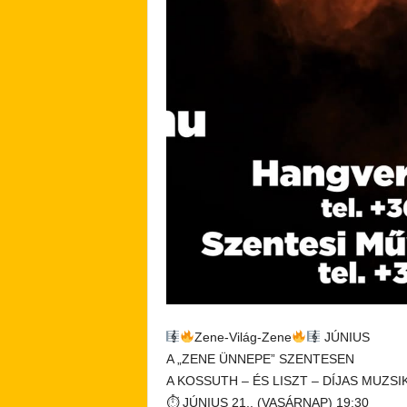
Zene-Világ-Zene
JÚNIUS
A „ZENE ÜNNEPE” SZENTESEN
A KOSSUTH – ÉS LISZT – DÍJAS MUZ
⏱ JÚNIUS 21.. (VASÁRNAP) 19:30