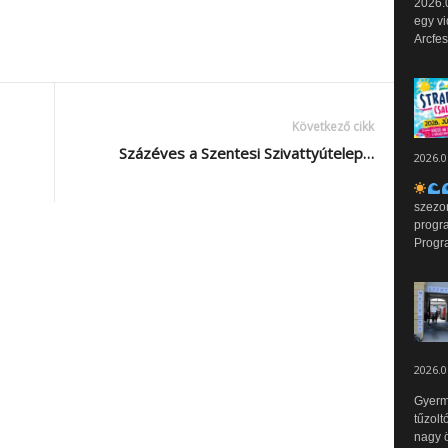
2026.0
egy vi
Arcfes
Következő cikk
Százéves a Szentesi Szivattyútelep…
2026.0
szezo
progr
Progr
2026.0
Gyerm
tűzolt
nagy ö