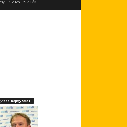
yhez. 2026. 05. 31-én...
utóbbi bejegyzések