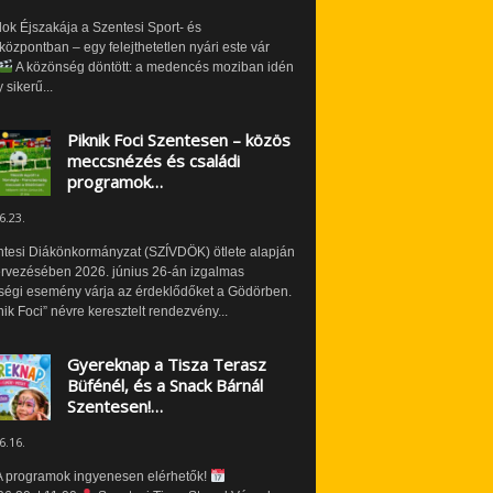
ok Éjszakája a Szentesi Sport- és
özpontban – egy felejthetetlen nyári este vár
A közönség döntött: a medencés moziban idén
 sikerű...
Piknik Foci Szentesen – közös
meccsnézés és családi
programok…
6.23.
ntesi Diákönkormányzat (SZÍVDÖK) ötlete alapján
ervezésében 2026. június 26-án izgalmas
ségi esemény várja az érdeklődőket a Gödörben.
nik Foci” névre keresztelt rendezvény...
Gyereknap a Tisza Terasz
Büfénél, és a Snack Bárnál
Szentesen!…
6.16.
 programok ingyenesen elérhetők!