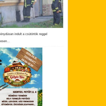
nydúsan indult a csütörtök reggel
tesen…