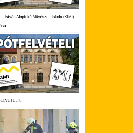
eti István Alapfokú Művészeti Iskola (KIMI)
vása…
ELVÉTELI!…