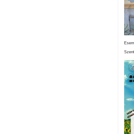
Esemé
Szen