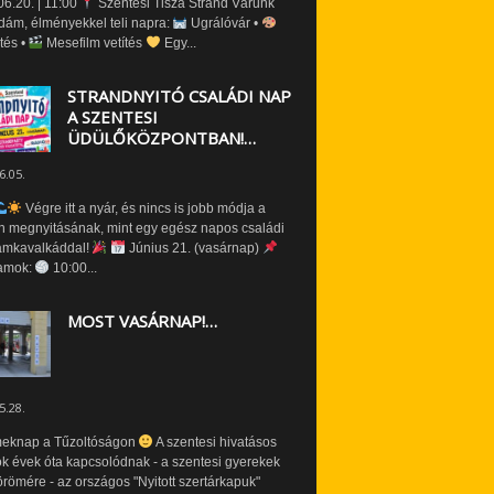
6.20. | 11:00
Szentesi Tisza Strand Várunk
dám, élményekkel teli napra:
Ugrálóvár •
tés •
Mesefilm vetítés
Egy...
STRANDNYITÓ CSALÁDI NAP
A SZENTESI
ÜDÜLŐKÖZPONTBAN!…
6.05.
Végre itt a nyár, és nincs is jobb módja a
n megnyitásának, mint egy egész napos családi
amkavalkáddal!
Június 21. (vasárnap)
amok:
10:00...
MOST VASÁRNAP!…
5.28.
eknap a Tűzoltóságon
A szentesi hivatásos
ók évek óta kapcsolódnak - a szentesi gyerekek
römére - az országos "Nyitott szertárkapuk"