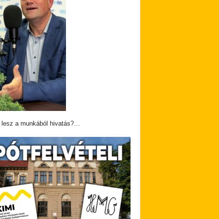
 lesz a munkából hivatás?…