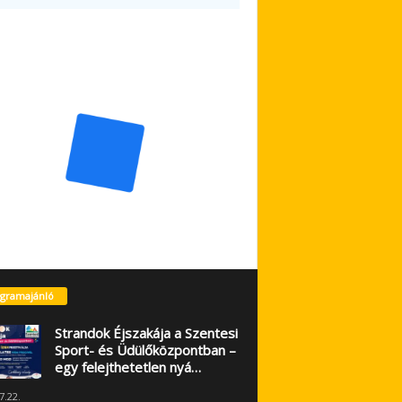
gramajánló
Strandok Éjszakája a Szentesi
Sport- és Üdülőközpontban –
egy felejthetetlen nyá…
7.22.