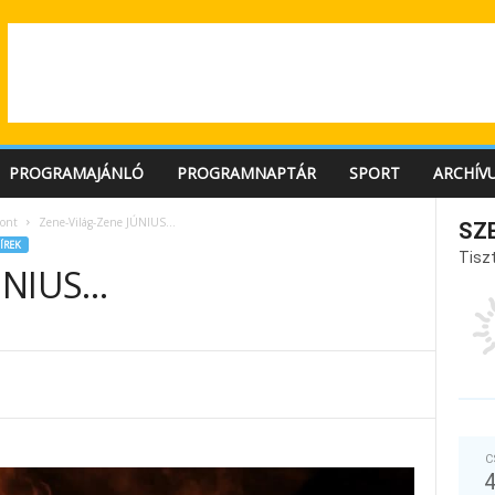
PROGRAMAJÁNLÓ
PROGRAMNAPTÁR
SPORT
ARCHÍV
ont
Zene-Világ-Zene JÚNIUS…
SZ
ÍREK
Tiszt
JÚNIUS…
C