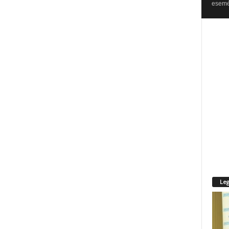
esemén
Leg