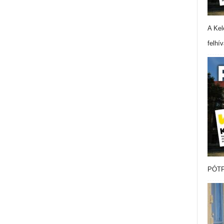
A Kel
felhí
PÓTF