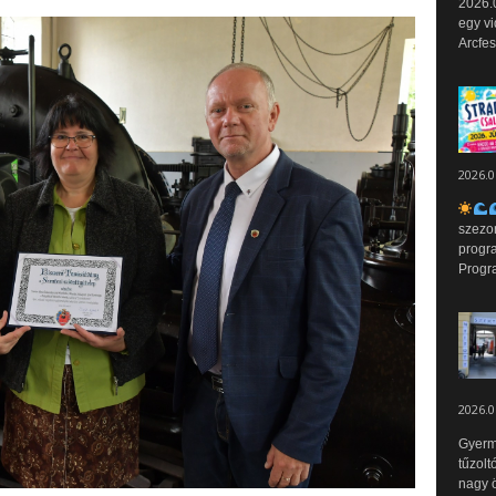
2026.0
egy vi
Arcfes
2026.0
szezo
progr
Progr
2026.0
Gyerm
tűzolt
nagy ö