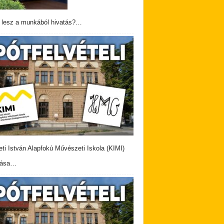
 lesz a munkából hivatás?…
eti István Alapfokú Művészeti Iskola (KIMI)
vása…