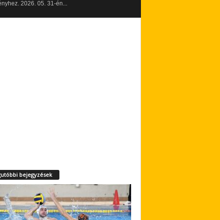
yhez. 2026. 05. 31-én...
utóbbi bejegyzések