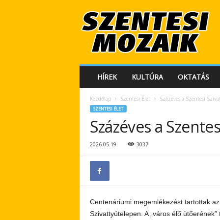
S
z
e
n
t
e
s
HÍREK
KULTÚRA
OKTATÁS
i
M
Kezdőlap
Szentesi Élet
Százéves a Szentesi Sziv
o
SZENTESI ÉLET
z
Százéves a Szentes
a
i
k
2026.05.19.
3037
Centenáriumi megemlékezést tartottak az
Szivattyútelepen. A „város élő ütőerének” t