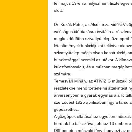
fel május 19-én a helyszínen, tisztelegve 
előtt.
Dr. Kozák Péter, az Alsó-Tisza-vidéki Víz
valóságos időutazásra invitálta a résztvev
megkezdődött a szivattyútelep üzempróbáj
létesítmények funkciójukat tekintve alap
szivattyútelep mégis olyan konstrukció, 
büszkeséggel szemlél az utókor. A klíma
kulcsfontosságú, és a múltban megépített
számára.
Temesvári Mihály, az ATIVIZIG műszaki bi
részletekbe menő történelmi áttekintést nyú
árversenyben a gyárak egymás alá licitált
szerződést 1925 áprilisában, így a társulat 
gépészethez.
A gőzgépek ellátásához egyetlen műszak a
hordtak be talicskával, ehhez 13 emberre 
Döbbenetes műszaki tény, hogy ezt az egy