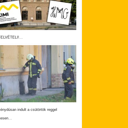
ELVÉTELI!…
nydúsan indult a csütörtök reggel
tesen…