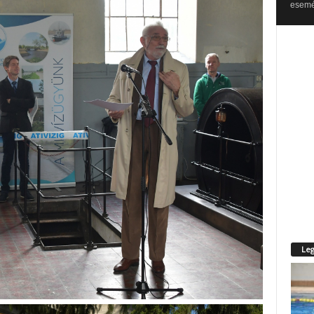
esemén
Leg