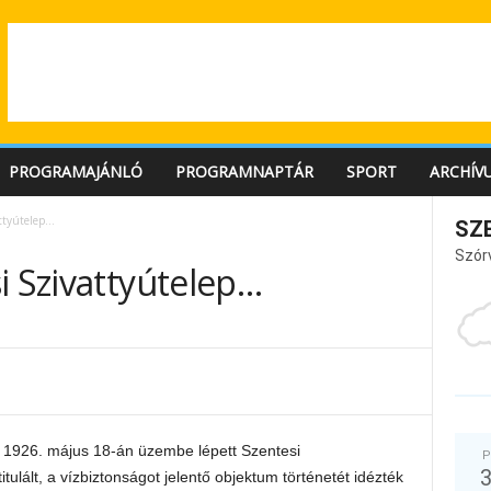
PROGRAMAJÁNLÓ
PROGRAMNAPTÁR
SPORT
ARCHÍV
attyútelep…
SZ
Szór
i Szivattyútelep…
 1926. május 18-án üzembe lépett Szentesi
P
itulált, a vízbiztonságot jelentő objektum történetét idézték