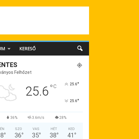
UM
KERESŐ
ENTES
ványos Felhőzet
°
25.6
°
C
25.6
°
25.6
36%
3.6m/s
28%
ÉN
SZO
VAS
HÉT
KED
38
°
36
°
35
°
38
°
41
°