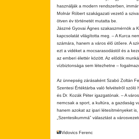
használják a modern rendszerben, immár 
Molnár Róbert szakágazati vezető a sziva
ötven év történetét mutatta be.
Jászné Gyovai Ágnes szakaszmérnök a Kurca
kapcsolatát világította meg. – A Kurca ne
számára, hanem a város élő ütőere. A szi
ezt a vidéket a mocsarasodástól és a keze
az emberi élettér között. Az elődök munká
vízbiztonsága sem létezhetne – fogalmaz
Az ünnepség zárásaként Szabó Zoltán Fer
Szentesi Értéktárba való felvételről szól
és Dr. Kozák Péter igazgatónak. – A város
nemcsak a sport, a kultúra, a gazdaság va
hanem azokat az ipari létesítményeket is
„Szentesikummá” választást a városvezet
Vidovics Ferenc