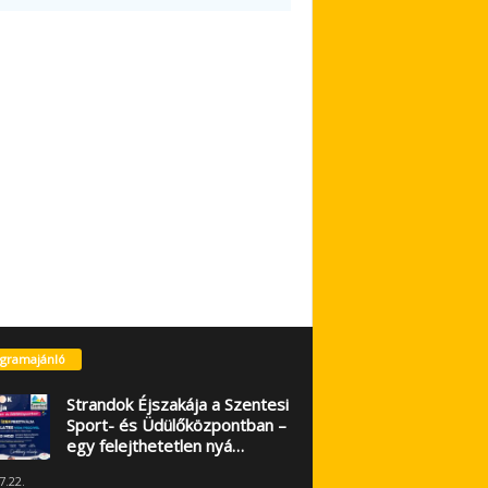
gramajánló
Strandok Éjszakája a Szentesi
Sport- és Üdülőközpontban –
egy felejthetetlen nyá…
7.22.