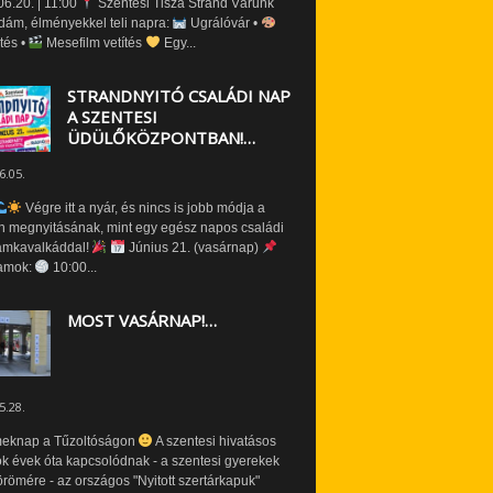
6.20. | 11:00
Szentesi Tisza Strand Várunk
dám, élményekkel teli napra:
Ugrálóvár •
tés •
Mesefilm vetítés
Egy...
STRANDNYITÓ CSALÁDI NAP
A SZENTESI
ÜDÜLŐKÖZPONTBAN!…
6.05.
Végre itt a nyár, és nincs is jobb módja a
n megnyitásának, mint egy egész napos családi
amkavalkáddal!
Június 21. (vasárnap)
amok:
10:00...
MOST VASÁRNAP!…
5.28.
eknap a Tűzoltóságon
A szentesi hivatásos
ók évek óta kapcsolódnak - a szentesi gyerekek
römére - az országos "Nyitott szertárkapuk"