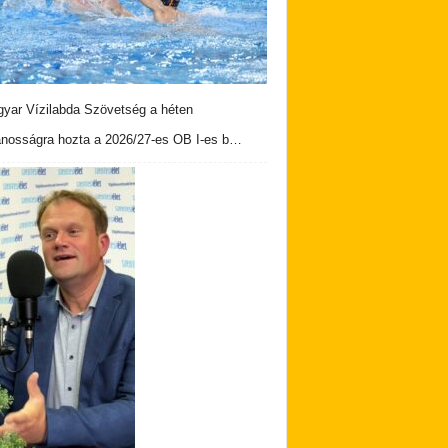
yar Vízilabda Szövetség a héten
ánosságra hozta a 2026/27-es OB I-es b…