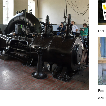
PÓTF
Esemé
Szen