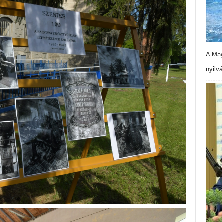
A Mag
nyilv