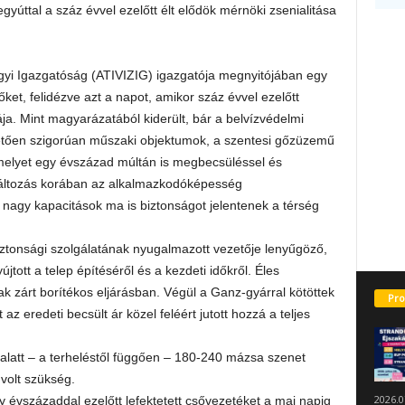
egyúttal a száz évvel ezelőtt élt elődök mérnöki zsenialitása
ügyi Igazgatóság (ATIVIZIG) igazgatója megnyitójában egy
őket, felidézve azt a napot, amikor száz évvel ezelőtt
a. Mint magyarázatából kiderült, bár a belvízvédelmi
vetően szigorúan műszaki objektumok, a szentesi gőzüzemű
amelyet egy évszázad múltán is megbecsüléssel és
változás korában az alkalmazkodóképesség
 nagy kapacitások ma is biztonságot jelentenek a térség
ztonsági szolgálatának nyugalmazott vezetője lenyűgöző,
jtott a telep építéséről és a kezdeti időkről. Éles
ak zárt borítékos eljárásban. Végül a Ganz-gyárral kötöttek
Pro
az eredeti becsült ár közel feléért jutott hozzá a teljes
latt – a terheléstől függően – 180-240 mázsa szenet
volt szükség.
2026.0
 évszázaddal ezelőtt lefektetett csővezetéket a mai napig