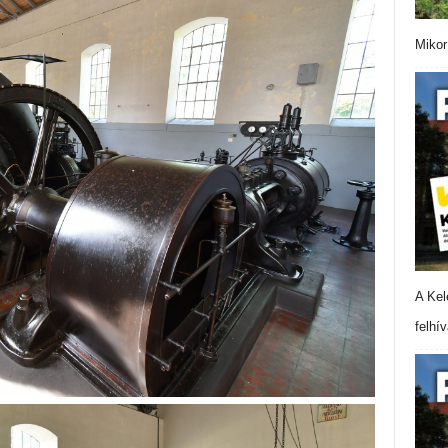
Mikor
A Kel
felhí