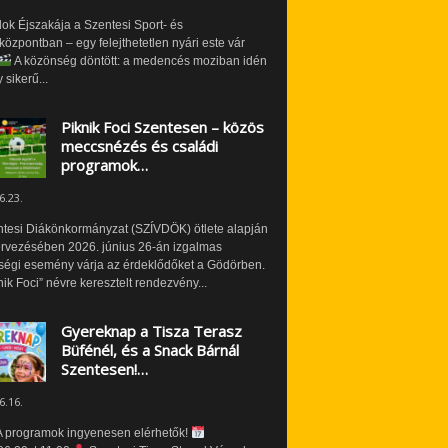
ok Éjszakája a Szentesi Sport- és
özpontban – egy felejthetetlen nyári este vár
A közönség döntött: a medencés moziban idén
 sikerű...
Piknik Foci Szentesen – közös
meccsnézés és családi
programok…
6.23.
ntesi Diákönkormányzat (SZÍVDÖK) ötlete alapján
ervezésében 2026. június 26-án izgalmas
ségi esemény várja az érdeklődőket a Gödörben.
nik Foci” névre keresztelt rendezvény...
Gyereknap a Tisza Terasz
Büfénél, és a Snack Bárnál
Szentesen!…
6.16.
 programok ingyenesen elérhetők!