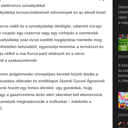
elektromos szivattyúkkal.
Strand
ttyútelep korszerűsítésének előzményeit és az elmúlt közel
Üdülők
rátok!
a nagy
-vidék és a szivattyútelep ökológiai, valamint vízrajzi
m csupán egy csatorna vagy egy vízfolyás a szentesiek
vattyútelep száz évvel ezelőtti megépítése mentette meg
lhetetlen belvizektől, egyensúlyt teremtve a természet és
ja nélkül a mai Kurca-parti sétányok és a város
2026.0
ott a szakaszmérnök.
A Sze
és sz
enc polgármester ünnepélyes keretek között átadta a
közös
ó hivatalos oklevelet és emléklapot Jászné Gyovai Ágnesnek
A „Pik
unk hozott egy fontos döntést: úgy gondoltuk, hogy
gy a gasztronómia terén elért sikereket kell elismernünk,
, amelyek meghatározzák a múltunkat – indokolta a
ő.
2026.0
A