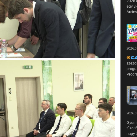
2026.0
egy vi
Arcfes
2026.0
szezo
progr
Progr
2026.0
Gyerm
tűzolt
nagy ö