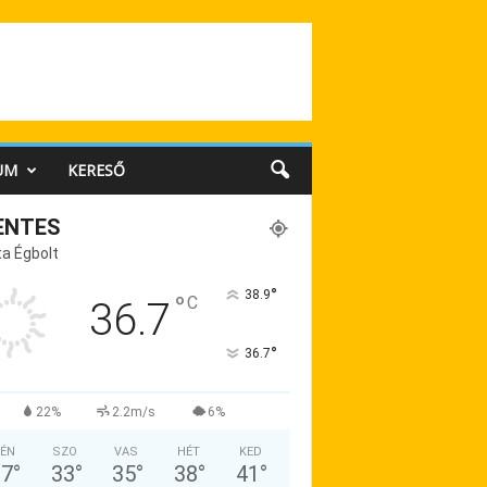
UM
KERESŐ
ENTES
a Égbolt
°
38.9
°
C
36.7
°
36.7
22%
2.2m/s
6%
ÉN
SZO
VAS
HÉT
KED
37
°
33
°
35
°
38
°
41
°