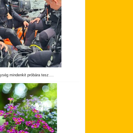
ység mindenkit próbára tesz….