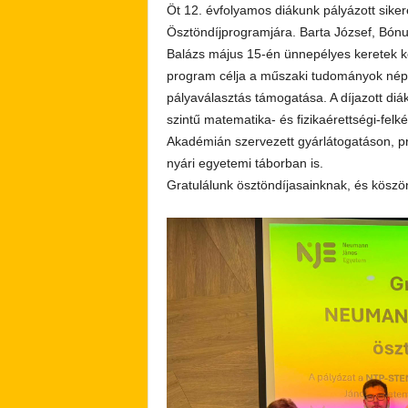
Öt 12. évfolyamos diákunk pályázott s
Ösztöndíjprogramjára. Barta József, Bónu
Balázs május 15-én ünnepélyes keretek k
program célja a műszaki tudományok néps
pályaválasztás támogatása. A díjazott di
szintű matematika- és fizikaérettségi-fe
Akadémián szervezett gyárlátogatáson, p
nyári egyetemi táborban is.
Gratulálunk ösztöndíjasainknak, és kösz