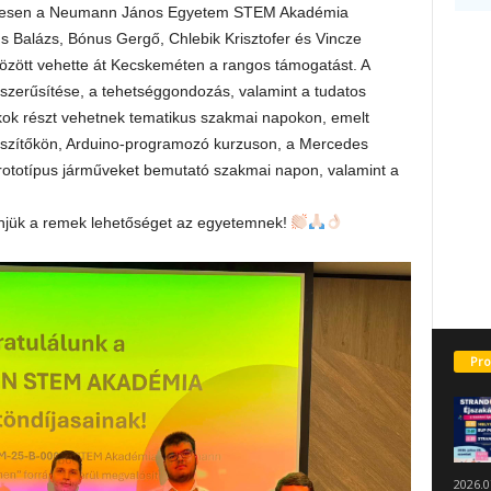
ikeresen a Neumann János Egyetem STEM Akadémia
s Balázs, Bónus Gergő, Chlebik Krisztofer és Vincze
özött vehette át Kecskeméten a rangos támogatást. A
zerűsítése, a tehetséggondozás, valamint a tudatos
ákok részt vehetnek tematikus szakmai napokon, emelt
lkészítőkön, Arduino-programozó kurzuson, a Mercedes
rototípus járműveket bemutató szakmai napon, valamint a
önjük a remek lehetőséget az egyetemnek!
Pro
2026.0