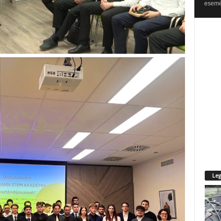
esemén
Leg