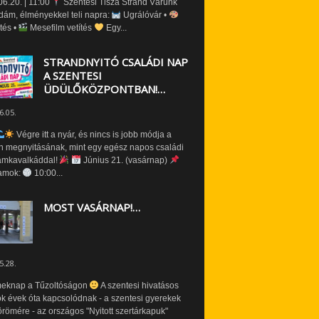
6.20. | 11:00
Szentesi Tisza Strand Várunk
dám, élményekkel teli napra:
Ugrálóvár •
tés •
Mesefilm vetítés
Egy...
STRANDNYITÓ CSALÁDI NAP
A SZENTESI
ÜDÜLŐKÖZPONTBAN!…
6.05.
Végre itt a nyár, és nincs is jobb módja a
n megnyitásának, mint egy egész napos családi
amkavalkáddal!
Június 21. (vasárnap)
amok:
10:00...
MOST VASÁRNAP!…
5.28.
eknap a Tűzoltóságon
A szentesi hivatásos
ók évek óta kapcsolódnak - a szentesi gyerekek
römére - az országos "Nyitott szertárkapuk"