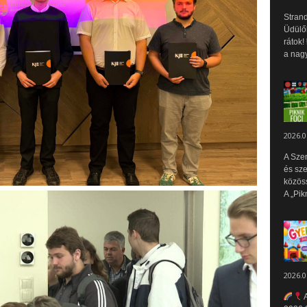
Strand
Üdülők
rátok!
a nagy
2026.0
A Sze
és sz
közös
A „Pik
2026.0
A