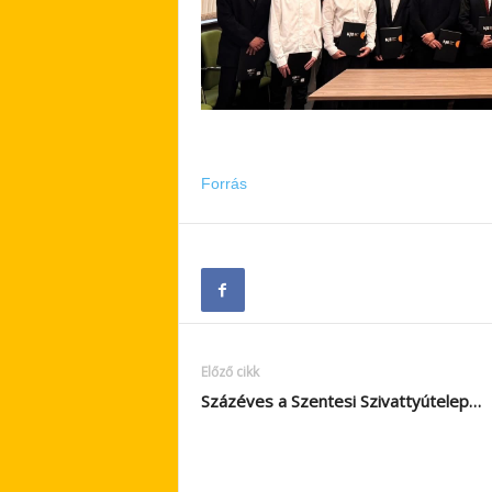
Forrás
Előző cikk
Százéves a Szentesi Szivattyútelep…