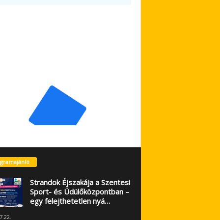
gramajánló
Strandok Éjszakája a Szentesi
Sport- és Üdülőközpontban –
egy felejthetetlen nyá…
7.22.