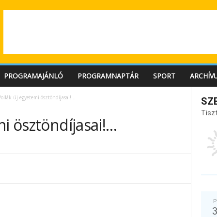
PROGRAMAJÁNLÓ
PROGRAMNAPTÁR
SPORT
ARCHÍV
Pollák új egyetemi ösztöndíjasai!…
SZ
Tiszt
mi ösztöndíjasai!…
P