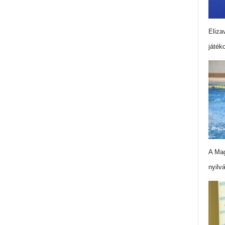
Eliza
játék
A Mag
nyilv