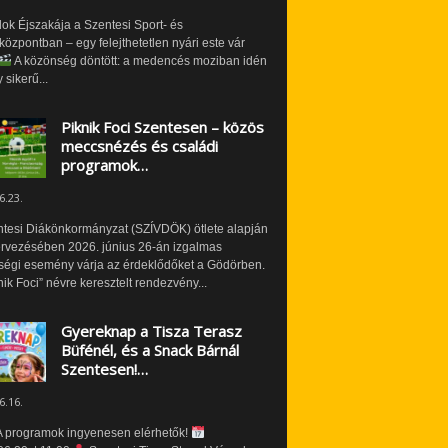
ok Éjszakája a Szentesi Sport- és
özpontban – egy felejthetetlen nyári este vár
A közönség döntött: a medencés moziban idén
 sikerű...
Piknik Foci Szentesen – közös
meccsnézés és családi
programok…
6.23.
ntesi Diákönkormányzat (SZÍVDÖK) ötlete alapján
ervezésében 2026. június 26-án izgalmas
ségi esemény várja az érdeklődőket a Gödörben.
nik Foci” névre keresztelt rendezvény...
Gyereknap a Tisza Terasz
Büfénél, és a Snack Bárnál
Szentesen!…
6.16.
 programok ingyenesen elérhetők!