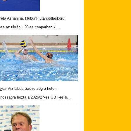
veta Ashanina, klubunk utánpótláskorú
osa az ukrán U20-as csapatban k…
yar Vízilabda Szövetség a héten
ánosságra hozta a 2026/27-es OB I-es b…