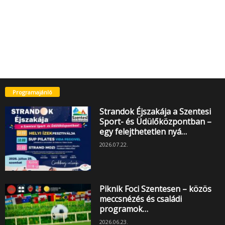
Programajánló
Strandok Éjszakája a Szentesi
Sport- és Üdülőközpontban –
egy felejthetetlen nyá…
2026.07.22.
Piknik Foci Szentesen – közös
meccsnézés és családi
programok…
2026.06.23.