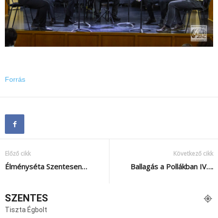
Forrás
Előző cikk
Következő cikk
Élményséta Szentesen…
Ballagás a Pollákban IV….
SZENTES
Tiszta Égbolt