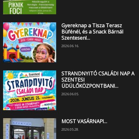
Gyereknap a Tisza Terasz
Büfénél, és a Snack Bárnál
Szentesen!…
2026.06.16.
STRANDNYITÓ CSALÁDI NAP A
SZENTESI
ÜDÜLŐKÖZPONTBAN!…
2026.06.05.
MOST VASÁRNAP!…
2026.05.28.