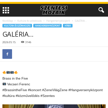
Kezdőlap
Kultúra és szórakozás
Hangversenyközpont
GALÉRIA…
KULTÚRA ÉS SZÓRAKOZÁS
HANGVERSENYKÖZPONT
HÍREK
GALÉRIA…
2026.05.15.
3146
Brass in the Five
Vecseri Ferenc
#BrassintheFive #koncert #ZeneVilágZene #Hangversenyközpont
#kultúra #közművelődés #Szentes