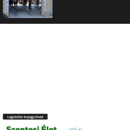
Legutóbbi bejegyzések