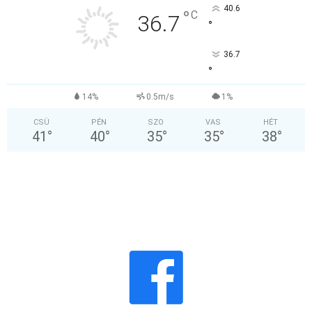
40.6
°
C
36.7
°
36.7
°
14%
0.5m/s
1%
CSÜ
PÉN
SZO
VAS
HÉT
41
°
40
°
35
°
35
°
38
°