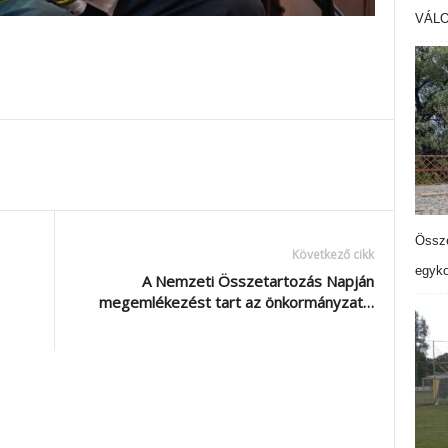
VÁL
Össze
Következő cikk
egyko
A Nemzeti Összetartozás Napján
megemlékezést tart az önkormányzat…