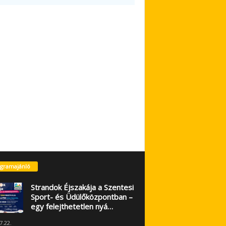
gramajánló
Strandok Éjszakája a Szentesi
Sport- és Üdülőközpontban –
egy felejthetetlen nyá…
7.22.