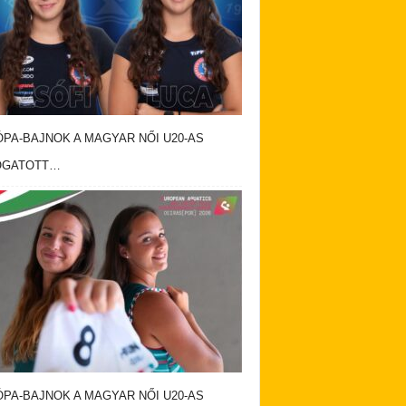
PA-BAJNOK A MAGYAR NŐI U20-AS
OGATOTT…
PA-BAJNOK A MAGYAR NŐI U20-AS