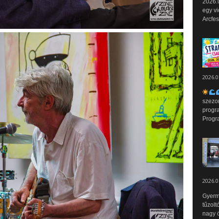
2026.0
egy vi
Arcfes
2026.0
szezo
progr
Progr
2026.0
Gyerm
tűzolt
nagy ö