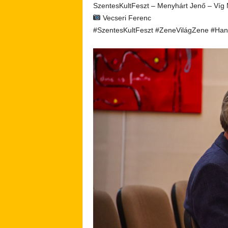
SzentesKultFeszt – Menyhárt Jenő – Víg 
Vecseri Ferenc
#SzentesKultFeszt #ZeneVilágZene #Han