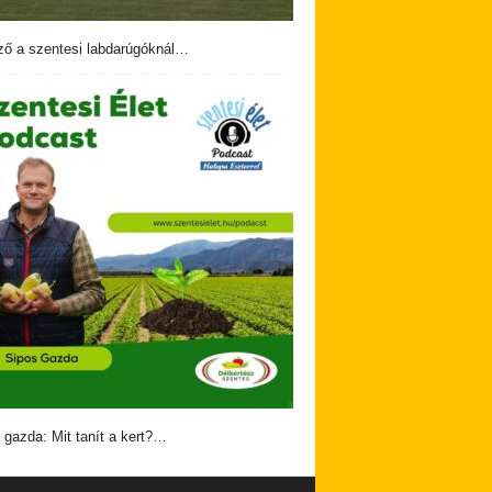
ző a szentesi labdarúgóknál…
 gazda: Mit tanít a kert?…