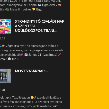
6.20. | 11:00
Szentesi Tisza Strand Várunk
dám, élményekkel teli napra:
Ugrálóvár •
tés •
Mesefilm vetítés
Egy...
STRANDNYITÓ CSALÁDI NAP
A SZENTESI
ÜDÜLŐKÖZPONTBAN!…
6.05.
Végre itt a nyár, és nincs is jobb módja a
n megnyitásának, mint egy egész napos családi
amkavalkáddal!
Június 21. (vasárnap)
amok:
10:00...
MOST VASÁRNAP!…
5.28.
eknap a Tűzoltóságon
A szentesi hivatásos
ók évek óta kapcsolódnak - a szentesi gyerekek
römére - az országos "Nyitott szertárkapuk"