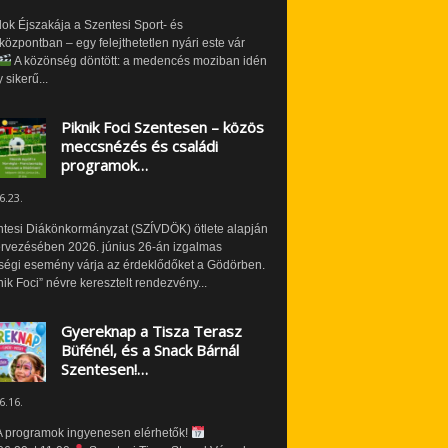
ok Éjszakája a Szentesi Sport- és
özpontban – egy felejthetetlen nyári este vár
A közönség döntött: a medencés moziban idén
 sikerű...
Piknik Foci Szentesen – közös
meccsnézés és családi
programok…
6.23.
ntesi Diákönkormányzat (SZÍVDÖK) ötlete alapján
ervezésében 2026. június 26-án izgalmas
ségi esemény várja az érdeklődőket a Gödörben.
nik Foci” névre keresztelt rendezvény...
Gyereknap a Tisza Terasz
Büfénél, és a Snack Bárnál
Szentesen!…
6.16.
 programok ingyenesen elérhetők!