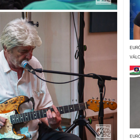
EURÓ
VÁL
EURÓ