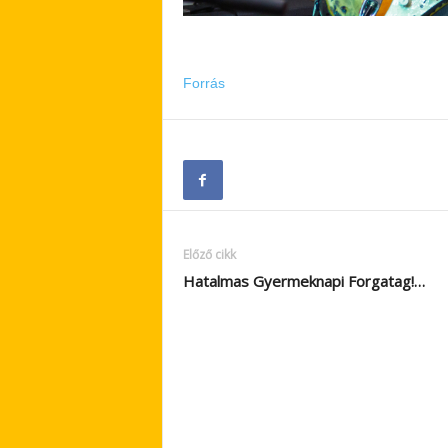
Forrás
Előző cikk
Hatalmas Gyermeknapi Forgatag!…