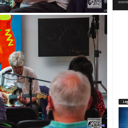
esemén
Leg