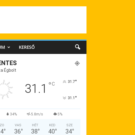
UM
KERESŐ
ENTES
a Égbolt
°
31.7
°
C
31.1
°
31.1
34%
5.8m/s
5%
ZO
VAS
HÉT
KED
SZE
34
°
36
°
38
°
40
°
34
°