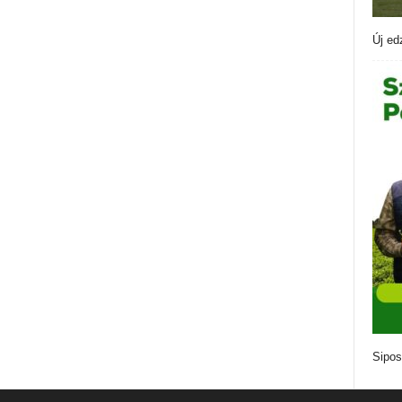
Új ed
Sipos