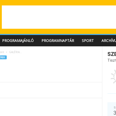
PROGRAMAJÁNLÓ
PROGRAMNAPTÁR
SPORT
ARCHÍV
ont
GALÉRIA…
SZ
ÍREK
Tiszt
S