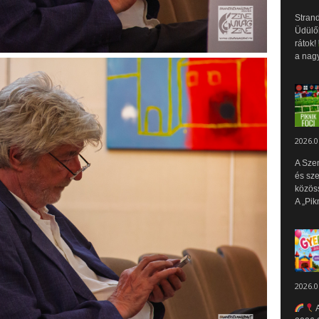
Strand
Üdülők
rátok!
a nagy
2026.0
A Sze
és sz
közös
A „Pik
2026.0
A