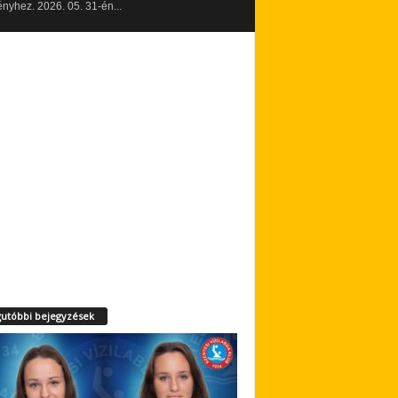
yhez. 2026. 05. 31-én...
utóbbi bejegyzések