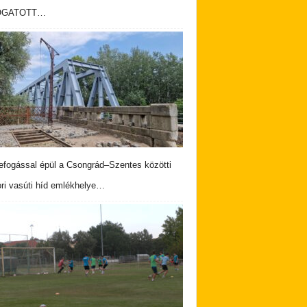
OGATOTT…
fogással épül a Csongrád–Szentes közötti
ri vasúti híd emlékhelye…