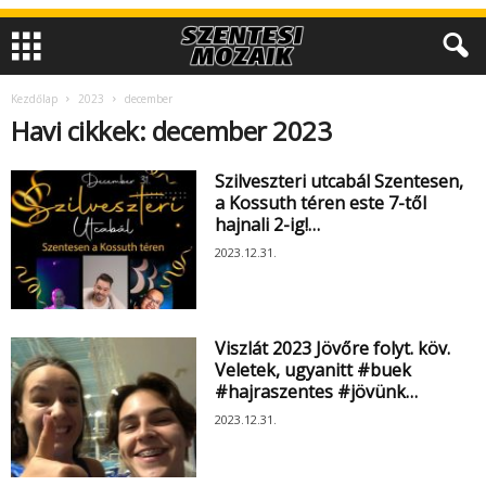
Kezdőlap
2023
december
Havi cikkek: december 2023
Szilveszteri utcabál Szentesen,
a Kossuth téren este 7-től
hajnali 2-ig!…
2023.12.31.
Viszlát 2023 Jövőre folyt. köv.
Veletek, ugyanitt #buek
#hajraszentes #jövünk…
2023.12.31.