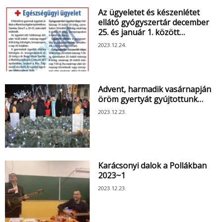
Az ügyeletet és készenlétet
ellátó gyógyszertár december
25. és január 1. között…
2023.12.24.
Advent, harmadik vasárnapján
öröm gyertyát gyújtottunk…
2023.12.23.
Karácsonyi dalok a Pollákban
2023~1
2023.12.23.