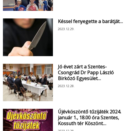
Késsel fenyegette a barátját…
2023.12.29.
Jó évet zárt a Szentes-
Csongrád Dr Papp László
Birkózó Egyesület…
2023.12.28.
Újévköszöntő tűzijáték 2024.
január 1., 18.00 óra Szentes,
Kossuth tér Köszönt…
2023.12.28.