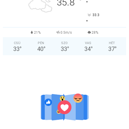
°
35.8
°
33.3
°
21%
0.5m/s
28%
CSÜ
PÉN
SZO
VAS
HÉT
33
°
40
°
33
°
34
°
37
°