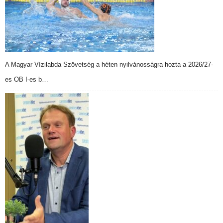
A Magyar Vízilabda Szövetség a héten nyilvánosságra hozta a 2026/27-
es OB I-es b…