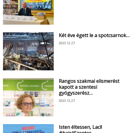
Két éve égett le a spotcsarnok…
2023.12.27.
Rangos szakmai elismerést
kapott a szentesi
gyógyszerész…
2023.12.27.
Isten éltessen, Laci!
#hajráSzentes