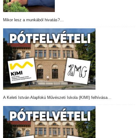
Mikor lesz a munkából hivatás?…
A Keleti István Alapfokú Művészeti Iskola (KIMI) felhívása…