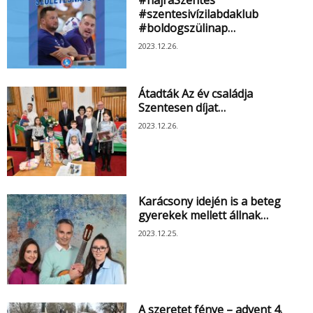
#szentesivízilabdaklub
#boldogszülinap…
2023.12.26.
Átadták Az év családja
Szentesen díjat…
2023.12.26.
Karácsony idején is a beteg
gyerekek mellett állnak…
2023.12.25.
A szeretet fénye – advent 4.