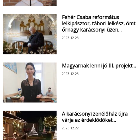
Fehér Csaba református
lelkipásztor, tábori lelkész, ömt.
őrnagy karácsonyi üzen…
2023.12.23.
Magyarnak lenni jó III. projekt…
2023.12.23.
A karácsonyi zenélőház újra
várja az érdeklődőket…
2023.12.22.