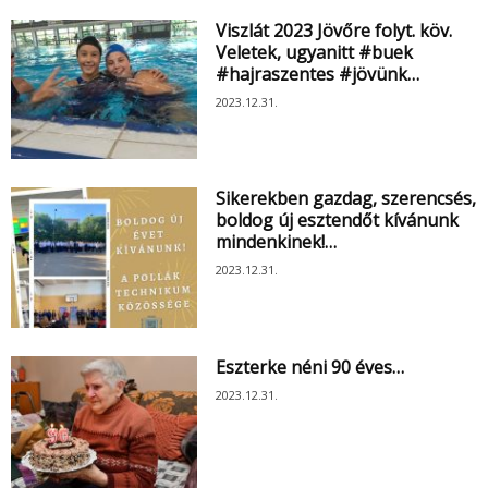
Viszlát 2023 Jövőre folyt. köv.
Veletek, ugyanitt #buek
#hajraszentes #jövünk…
2023.12.31.
Sikerekben gazdag, szerencsés,
boldog új esztendőt kívánunk
mindenkinek!…
2023.12.31.
Eszterke néni 90 éves…
2023.12.31.