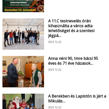
A 11.C testnevelés órán
kihasználta a város adta
lehetőséget és a szentesi
jégpá…
2023.12.22.
Anna néni 90, Imre bácsi 95
éves és 71 éve házasok…
2023.12.22.
A Berekben és Lapistón is járt a
Mikulás…
2023.12.22.