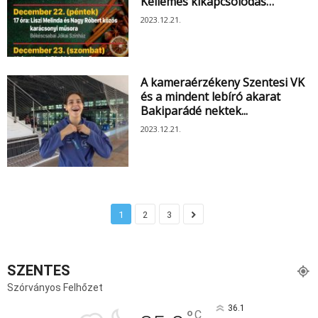
Kellemes kikapcsolódás…
2023.12.21.
A kameraérzékeny Szentesi VK
és a mindent lebíró akarat
Bakiparádé nektek...
2023.12.21.
1
2
3
SZENTES
Szórványos Felhőzet
36.1
C