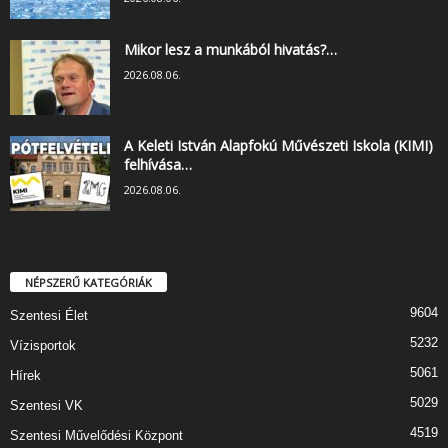
Mikor lesz a munkából hivatás?…
2026.08.06.
A Keleti István Alapfokú Művészeti Iskola (KIMI)
felhívása…
2026.08.06.
NÉPSZERŰ KATEGÓRIÁK
9604
Szentesi Élet
5232
Vízisportok
5061
Hírek
5029
Szentesi VK
4519
Szentesi Művelődési Központ