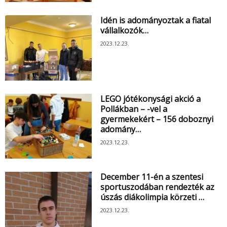
Idén is adományoztak a fiatal
vállalkozók…
2023.12.23.
LEGO jótékonysági akció a
Pollákban – -vel a
gyermekekért – 156 doboznyi
adomány…
2023.12.23.
December 11-én a szentesi
sportuszodában rendezték az
úszás diákolimpia körzeti …
2023.12.23.