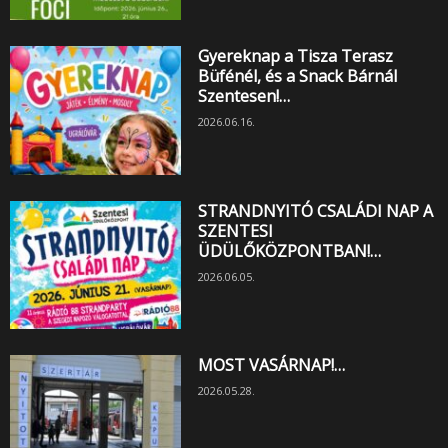
Gyereknap a Tisza Terasz
Büfénél, és a Snack Bárnál
Szentesen!…
2026.06.16.
STRANDNYITÓ CSALÁDI NAP A
SZENTESI
ÜDÜLŐKÖZPONTBAN!…
2026.06.05.
MOST VASÁRNAP!…
2026.05.28.