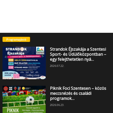
Programajánló
Strandok Éjszakája a Szentesi
Sport- és Üdülőközpontban –
egy felejthetetlen nyá…
2026.07.22.
Piknik Foci Szentesen – közös
meccsnézés és családi
programok…
2026.06.23.