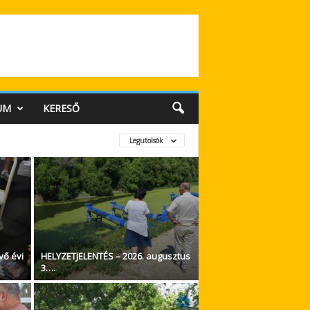
UM
KERESŐ
Legutolsók
vő évi
HELYZETJELENTÉS – 2026. augusztus
3….