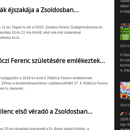
Üdülők
rátok!
k éjszakája a Zsoldosban…
a nagy
is 12-én Téged is vár a HSZC Zsoldos Ferenc Szakgimnáziuma és
kolája 18 és 22 óra között, ahol sok-sok szakmával
hetsz és ki...
2026.0
A Sze
kóczi Ferenc születésére emlékeztek…
és sz
közös
A „Pik
szággyűlés a 2019-es évet II. Rákóczi Ferenc emlékévnek
ta. Ehhez a kezdeményezéshez csatlakozott MH 37. II. Rákóczi Ferenc
ed is, melynek...
2026.0
ilenc első véradó a Zsoldosban…
A
2026.0
egy vi
us 25-én véradást szervezett a Dr. Bugyi István Kórház, a
Arcfes