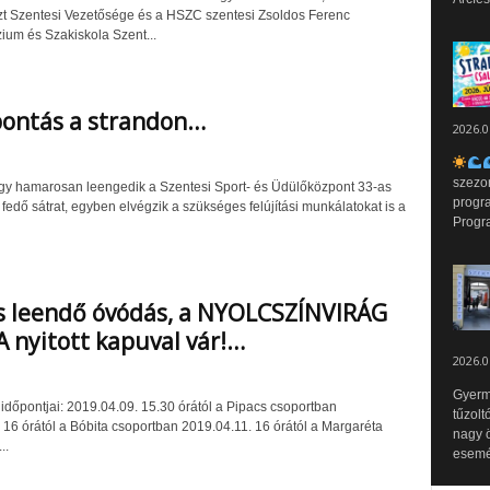
t Szentesi Vezetősége és a HSZC szentesi Zsoldos Ferenc
um és Szakiskola Szent...
bontás a strandon…
2026.0
szezo
z így hamarosan leengedik a Szentesi Sport- és Üdülőközpont 33-as
progr
edő sátrat, egyben elvégzik a szükséges felújítási munkálatokat is a
Progr
s leendő óvódás, a NYOLCSZÍNVIRÁG
nyitott kapuval vár!…
2026.0
Gyerm
 időpontjai: 2019.04.09. 15.30 órától a Pipacs csoportban
tűzolt
 16 órától a Bóbita csoportban 2019.04.11. 16 órától a Margaréta
nagy ö
..
esemén