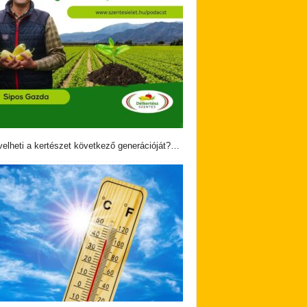
velheti a kertészet következő generációját?…