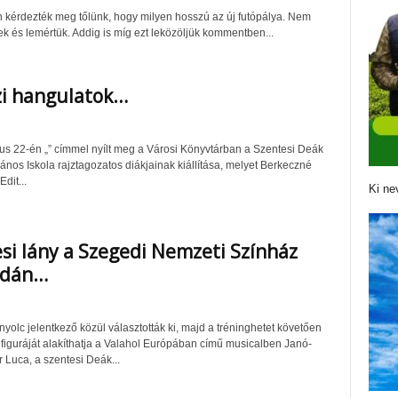
 kérdezték meg tőlünk, hogy milyen hosszú az új futópálya. Nem
ek és lemértük. Addig is míg ezt leközöljük kommentben...
zi hangulatok…
us 22-én „” címmel nyílt meg a Városi Könyvtárban a Szentesi Deák
ános Iskola rajztagozatos diákjainak kiállítása, melyet Berkeczné
dit...
Ki ne
si lány a Szegedi Nemzeti Színház
adán…
yolc jelentkező közül választották ki, majd a tréninghetet követően
i figuráját alakíthatja a Valahol Európában című musicalben Janó-
 Luca, a szentesi Deák...