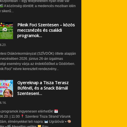
özpontban – egy felejthetetlen nyári este vár
A közönség döntött: a medencés moziban idén
 sikerű...
Piknik Foci Szentesen – közös
meccsnézés és családi
programok…
6.23.
ntesi Diákönkormányzat (SZÍVDÖK) ötlete alapján
ervezésében 2026. június 26-án izgalmas
ségi esemény várja az érdeklődőket a Gödörben.
nik Foci” névre keresztelt rendezvény...
Gyereknap a Tisza Terasz
Büfénél, és a Snack Bárnál
Szentesen!…
6.16.
 programok ingyenesen elérhetők!
6.20. | 11:00
Szentesi Tisza Strand Várunk
dám, élményekkel teli napra:
Ugrálóvár •
tés •
Mesefilm vetítés
Egy...