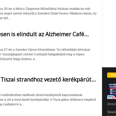
us 30-án a Móricz Zsigmond Művelődési Házban mutatta be már
 angol nyelvű műsorát a Szentesi Deák Ferenc Általános Iskola. Az
r két...
sen is elindult az Alzheimer Café…
us 27-én a Szentes Városi Könyvtárban "Az idősellátás kihívásai
" összegfoglaló címmel 3 előadót hallgathatott meg a népes
 Dányiné Nagy Andrea, a...
Pro
 Tiszai strandhoz vezető kerékpárút…
yó hullámterében található strand kerékpárúti kapcsolatának
e a cél a most épülő kerékpárúttal. A Tisza gáton (töltésen) meglévő
2026.0
g csatlakozni a...
Strand