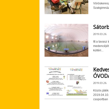
Vöröskeresz
Szakgimnázi
Sátor
2019.03.26.
Itt a tavas
medencéjét f
kültéri...
Kedve
ÓVODA 
2019.03.26.
Közös játék
2019.04.10.
csoportban .