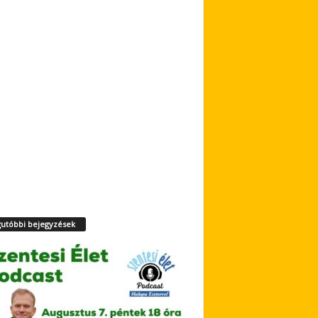
utóbbi bejegyzések