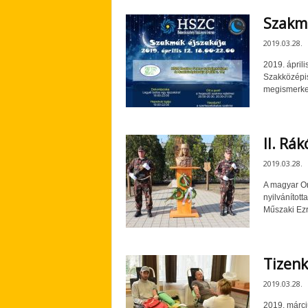
Szakmá
2019.03.28.
2019. ápril
Szakközépis
megismerked
II. Rá
2019.03.28.
A magyar Or
nyilvánítot
Műszaki Ezr
Tizenk
2019.03.28.
2019. márci