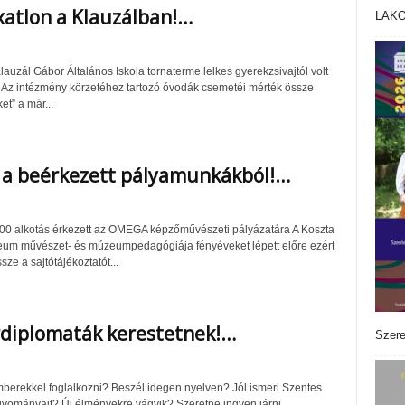
xatlon a Klauzálban!…
LAK
lauzál Gábor Általános Iskola tornaterme lelkes gyerekzsivajtól volt
Az intézmény körzetéhez tartozó óvodák csemetéi mérték össze
et” a már...
ő a beérkezett pályamunkákból!…
00 alkotás érkezett az OMEGA képzőművészeti pályázatára A Koszta
um művészet- és múzeumpedagógiája fényéveket lépett előre ezért
sze a sajtótájékoztatót...
diplomaták kerestetnek!…
Szere
berekkel foglalkozni? Beszél idegen nyelven? Jól ismeri Szentes
agyományait? Új élményekre vágyik? Szeretne ingyen járni