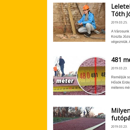
Lelete
Tóth J
2019.03.25.
A Városunk á
Koszta Józs
végezniük. A
481 mé
2019.03.23.
Reméljük sok
Hősök Erdej
méteres mér
Milyen
futóp
2019.03.23.