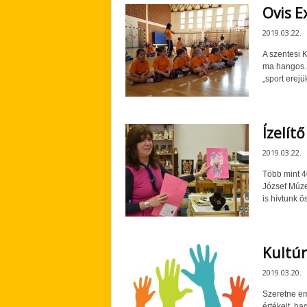
Ovis E
2019.03.22.
A szentesi K
ma hangos. 
„sport erejük
Ízelít
2019.03.22.
Több mint 4
József Múze
is hívtunk ös
Kultúr
2019.03.20.
Szeretne em
értékeit, h