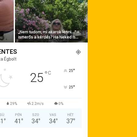
„Nem tudom, mi akarok lenni…” –
ismerős a kérdés? Ha Neked is...
ENTES
a Égbolt
°
25
°
C
25
°
25
29%
2.2m/s
0%
SÜ
PÉN
SZO
VAS
HÉT
41
°
41
°
34
°
34
°
37
°