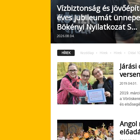
Vízbiztonság és jövőépít
éves jubileumát ünnepe
Bökényi Nyilatkozat S…
2026.08.04.
HÍREK
Kezdőlap
Hírek
Hírek
Oldal 1
Járási
verse
2019.04.01.
2019. márci
a Vöröskere
és elsősegél
Angol 
előad