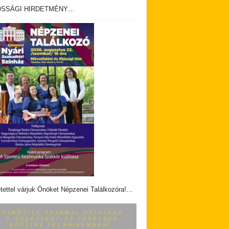
OSSÁGI HIRDETMÉNY…
tettel várjuk Önöket Népzenei Találkozóra!…