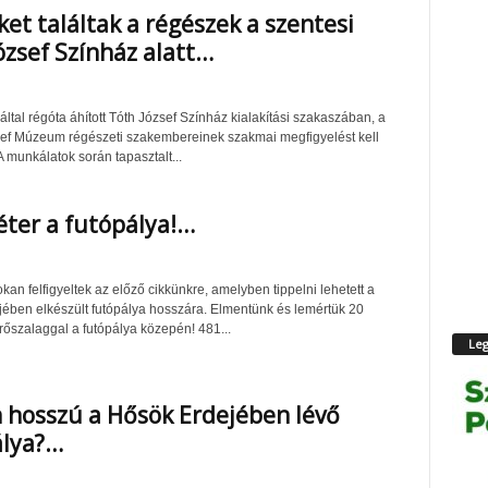
ket találtak a régészek a szentesi
ózsef Színház alatt…
ltal régóta áhított Tóth József Színház kialakítási szakaszában, a
ef Múzeum régészeti szakembereinek szakmai megfigyelést kell
 munkálatok során tapasztalt...
ter a futópálya!…
an felfigyeltek az előző cikkünkre, amelyben tippelni lehetett a
ében elkészült futópálya hosszára. Elmentünk és lemértük 20
őszalaggal a futópálya közepén! 481...
Leg
 hosszú a Hősök Erdejében lévő
álya?…