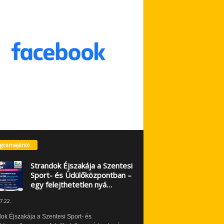
gramajánló
Strandok Éjszakája a Szentesi
Sport- és Üdülőközpontban –
egy felejthetetlen nyá…
7.22.
ok Éjszakája a Szentesi Sport- és