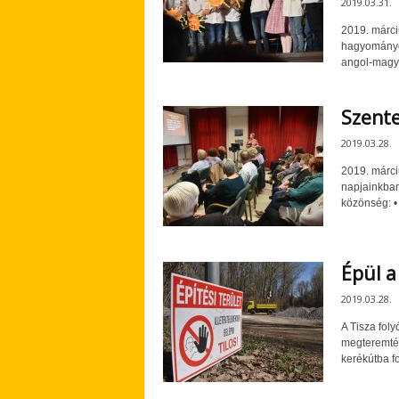
2019.03.31.
2019. márci
hagyományos
angol-magya
Szente
2019.03.28.
2019. márci
napjainkban
közönség: •
Épül a
2019.03.28.
A Tisza fol
megteremtés
kerékútba fo