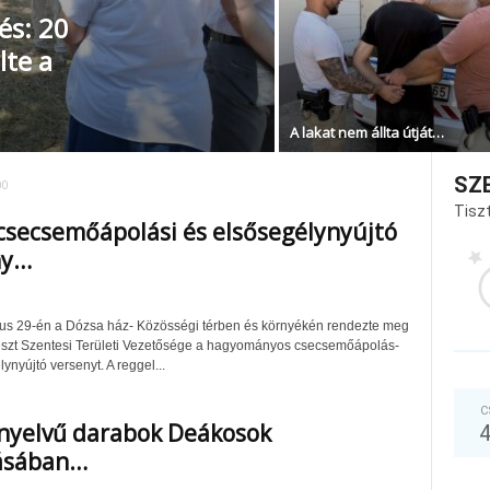
és: 20
lte a
A lakat nem állta útját…
SZ
00
Tiszt
 csecsemőápolási és elsősegélynyújtó
ny…
us 29-én a Dózsa ház- Közösségi térben és környékén rendezte meg
szt Szentesi Területi Vezetősége a hagyományos csecsemőápolás-
ynyújtó versenyt. A reggel...
C
nyelvű darabok Deákosok
ásában…