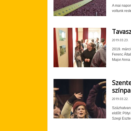
A mai napon
voltunk rest
Tavas
2019.03.23.
2019. márci
Ferenc Által
Major Anna E
Szente
színp
2019.03.22.
Százhatvann
eldőlt: Pöty
Szegi Eszter