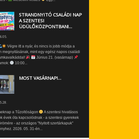
STRANDNYITÓ CSALÁDI NAP
A SZENTESI
ÜDÜLŐKÖZPONTBAN!…
6.05.
Végre itt a nyár, és nincs is jobb módja a
n megnyitásának, mint egy egész napos családi
amkavalkáddal!
Június 21. (vasárnap)
amok:
10:00...
MOST VASÁRNAP!…
5.28.
eknap a Tűzoltóságon
A szentesi hivatásos
ók évek óta kapcsolódnak - a szentesi gyerekek
römére - az országos "Nyitott szertárkapuk"
yhez. 2026. 05. 31-én...