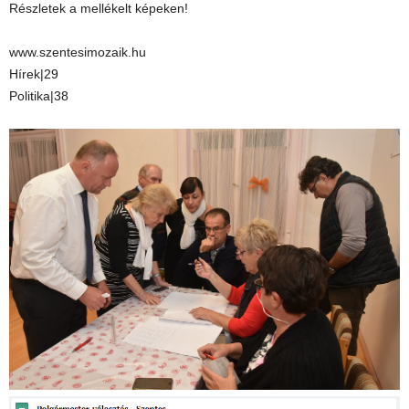
Részletek a mellékelt képeken!
www.szentesimozaik.hu
Hírek|29
Politika|38