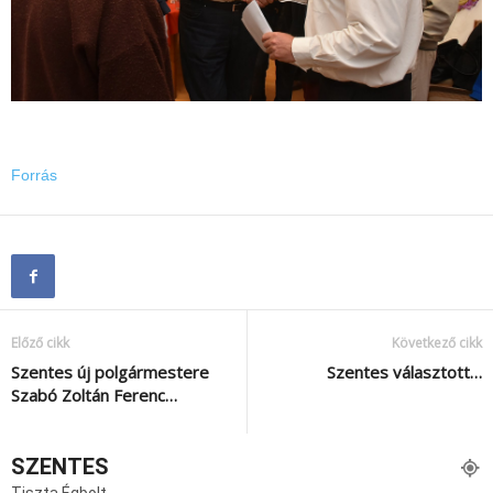
Forrás
Előző cikk
Következő cikk
Szentes új polgármestere
Szentes választott…
Szabó Zoltán Ferenc…
SZENTES
Tiszta Égbolt