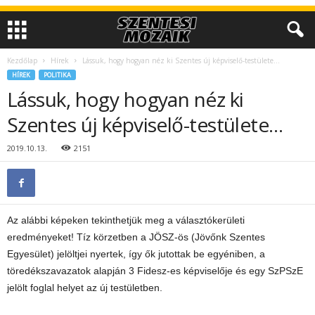
Kezdőlap
Hírek
Lássuk, hogy hogyan néz ki Szentes új képviselő-testülete…
HÍREK
POLITIKA
Lássuk, hogy hogyan néz ki
Szentes új képviselő-testülete…
2019.10.13.
2151
Az alábbi képeken tekinthetjük meg a választókerületi
eredményeket! Tíz körzetben a JÖSZ-ös (Jövőnk Szentes
Egyesület) jelöltjei nyertek, így ők jutottak be egyéniben, a
töredékszavazatok alapján 3 Fidesz-es képviselője és egy SzPSzE
jelölt foglal helyet az új testületben.