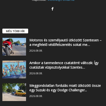
MÉG TÖBB HÍR
Motoros és személyautó ütközött Szentesen –
a megfelelő védőfelszerelés sokat me…
2026.08.08.
Amikor a tanmedence csatatérré változik: Így
csatáztak vízipisztolyokkal Szentes…
2026.08.08.
Meggondolatlan fordulás miatt ütközött össze
egy Suzuki és egy Dodge Challenger...
2026.08.08.