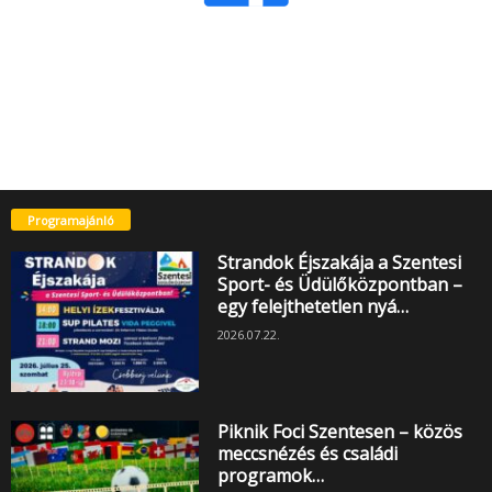
Programajánló
Strandok Éjszakája a Szentesi
Sport- és Üdülőközpontban –
egy felejthetetlen nyá…
2026.07.22.
Piknik Foci Szentesen – közös
meccsnézés és családi
programok…