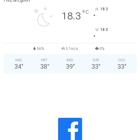
18.3
°
C
18.3
°
18.3
°
56%
3.1m/s
0%
VAS
HÉT
KED
SZE
CSÜ
34
°
38
°
39
°
33
°
33
°