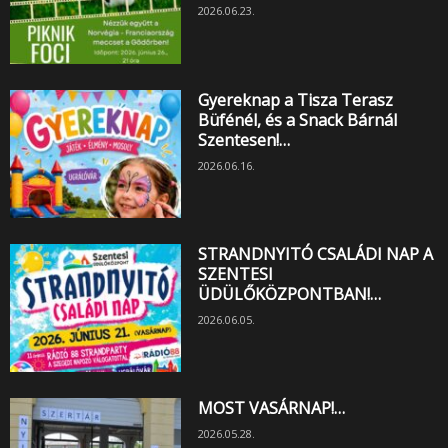
2026.06.23.
Gyereknap a Tisza Terasz
Büfénél, és a Snack Bárnál
Szentesen!…
2026.06.16.
STRANDNYITÓ CSALÁDI NAP A
SZENTESI
ÜDÜLŐKÖZPONTBAN!…
2026.06.05.
MOST VASÁRNAP!…
2026.05.28.