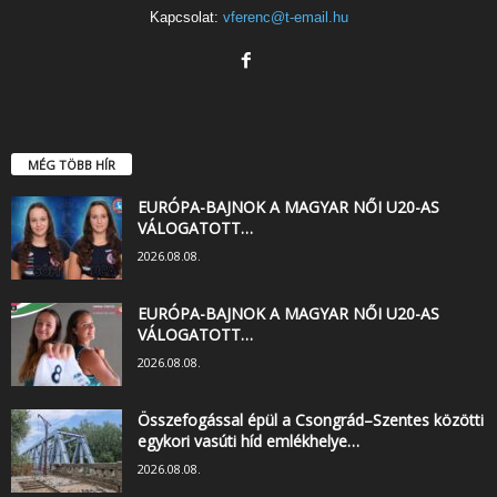
Kapcsolat:
vferenc@t-email.hu
MÉG TÖBB HÍR
EURÓPA-BAJNOK A MAGYAR NŐI U20-AS
VÁLOGATOTT…
2026.08.08.
EURÓPA-BAJNOK A MAGYAR NŐI U20-AS
VÁLOGATOTT…
2026.08.08.
Összefogással épül a Csongrád–Szentes közötti
egykori vasúti híd emlékhelye…
2026.08.08.