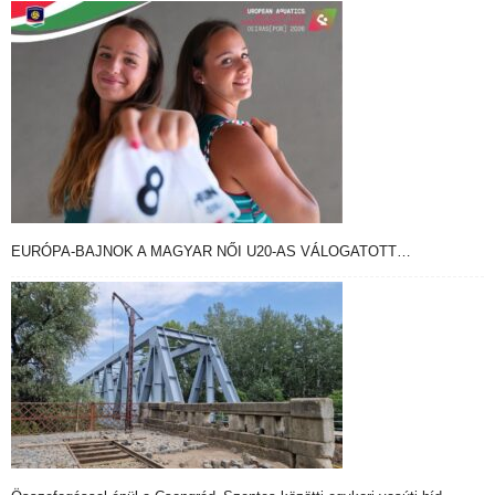
EURÓPA-BAJNOK A MAGYAR NŐI U20-AS VÁLOGATOTT…