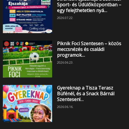
Sport- és Üdülőközpontban –
egy felejthetetlen nyá…
2026.07.22.
Piknik Foci Szentesen – közös
meccsnézés és családi
programok…
2026.06.23.
Gyereknap a Tisza Terasz
Büfénél, és a Snack Bárnál
Szentesen!…
2026.06.16.