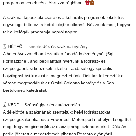
programon vettek részt Abruzzo régióban!
A szakmai tapasztalatcsere és a kulturális programok tökéletes
egyvelege tette ezt a hetet felejthetetlenné. Nézzétek meg, hogyan
telt a kollégák programja napról napra:
🗓 HÉTFŐ – Ismerkedés és szakmai nyitány
A hetet Avezzanóban kezdtük a fogadó intézménynél (Sgi
Formazione), ahol bepillantást nyertünk a fodrász- és
szépségápolási képzések titkaiba, ráadásul egy speciális
hajvilágosítási kurzust is megnézhettünk. Délután felfedeztük a
várost: megcsodáltuk az Orsini-Colonna kastélyt és a San
Bartolomeo katedrálist.
🗓 KEDD – Szépségipar és autószerelés
A délelőttöt a szakmának szenteltük: helyi fodrászatokat,
szépségszalonokat és a Powertech Motorsport műhelyét látogattuk
meg, hogy megismerjük az olasz iparági sztenderdeket. Délután
pedig jöhetett a megérdemelt pihenés Pescara gyönyörű