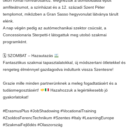
ókori római romvárosához. Megnéztük a domboldalba épült
amfiteátrumot, a színházat és a 12. századi Szent Péter
templomot, miközben a Gran Sasso hegyvonulat látványa tárult
elénk.
A nap végén pedig az autómechanikai szektor csúcsát, a
Concessionaria Sterpetti-t látogattuk meg utolsó szakmai
programként.
🗓 SZOMBAT – Hazautazás
Fantasztikus szakmai tapasztalatokkal, új módszertani ötletekkel és
rengeteg élménnyel gazdagodva indultunk vissza Szentesre!
Grazie mille minden partnerünknek a meleg fogadtatásért és a
tudásmegosztásért!
Hazahozzuk a legértékesebb jó
gyakorlatokat!
#ErasmusPlus #JobShadowing #VocationalTraining
#ZsoldosFerencTechnikum #Szentes #Italy #LearningEurope
#SzakmaiFejlődés #Olaszország