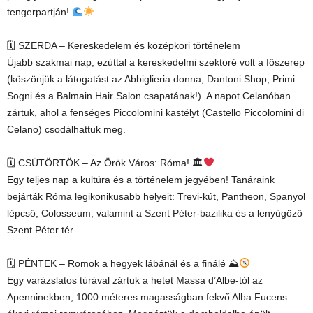
tengerpartján!
🗓 SZERDA – Kereskedelem és középkori történelem
Újabb szakmai nap, ezúttal a kereskedelmi szektoré volt a főszerep
(köszönjük a látogatást az Abbiglieria donna, Dantoni Shop, Primi
Sogni és a Balmain Hair Salon csapatának!). A napot Celanóban
zártuk, ahol a fenséges Piccolomini kastélyt (Castello Piccolomini di
Celano) csodálhattuk meg.
🗓 CSÜTÖRTÖK – Az Örök Város: Róma! 🏛
Egy teljes nap a kultúra és a történelem jegyében! Tanáraink
bejárták Róma legikonikusabb helyeit: Trevi-kút, Pantheon, Spanyol
lépcső, Colosseum, valamint a Szent Péter-bazilika és a lenyűgöző
Szent Péter tér.
🗓 PÉNTEK – Romok a hegyek lábánál és a finálé ⛰
Egy varázslatos túrával zártuk a hetet Massa d’Albe-tól az
Apenninekben, 1000 méteres magasságban fekvő Alba Fucens