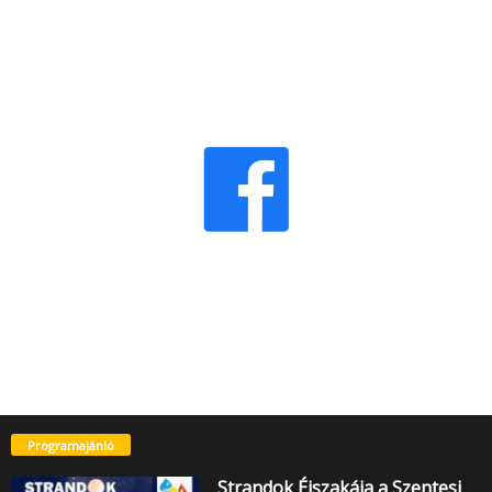
Programajánló
Strandok Éjszakája a Szentesi