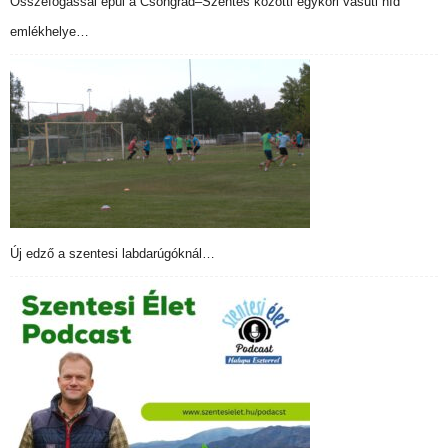
Összefogással épül a Csongrád–Szentes közötti egykori vasúti híd
emlékhelye…
Új edző a szentesi labdarúgóknál…