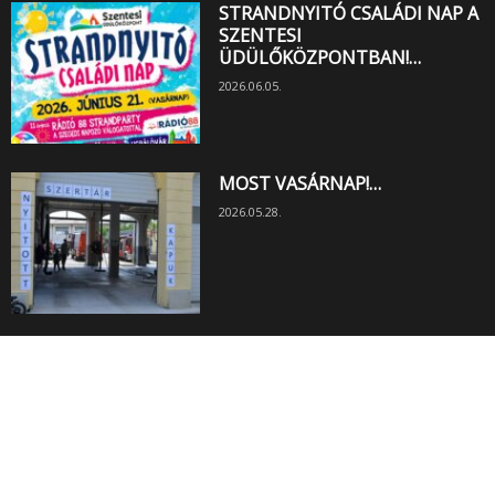
STRANDNYITÓ CSALÁDI NAP A
SZENTESI
ÜDÜLŐKÖZPONTBAN!…
2026.06.05.
MOST VASÁRNAP!…
2026.05.28.