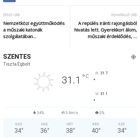
Előző cikk
Következő cikk
Nemzetközi együttműködés
A repülés iránti rajongásból
a műszaki katonák
hivatás lett. Gyerekkori álom,
szolgálatában…
műszaki érdeklődés, …
SZENTES
Tiszta Égbolt
31.7
°
C
31.1
°
31.1
°
34%
5.8m/s
5%
SZO
VAS
HÉT
KED
SZE
34
°
36
°
38
°
40
°
34
°