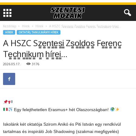
Kezdőlap
Hírek
Hírek
A HSZC Sz̳e̳n̳t̳e̳s̳i̳ Zs̳o̳l̳d̳o̳s̳ Fe̳r̳e̳n̳c̳ Te̳c̳h̳n̳i̳k̳u̳m̳ h̳ír̳e̳i̳…
HÍREK
OKTATÁS, TANULMÁNYI HÍREK
A HSZC Sz̳e̳n̳t̳e̳s̳i̳ Zs̳o̳l̳d̳o̳s̳ Fe̳r̳e̳n̳c̳
Te̳c̳h̳n̳i̳k̳u̳m̳ h̳ír̳e̳i̳…
2026.05.17.
3176
Egy felejthetetlen Erasmus+ hét Olaszországban!
Iskolánk két oktatója Szirom Anikó és Piti István egy rendkívül
tartalmas és inspiráló Job Shadowing (szakmai megfigyelés)