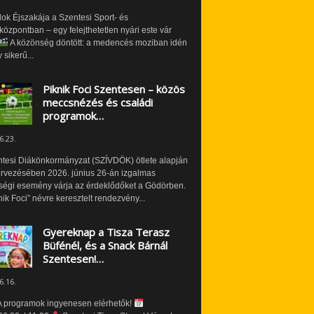
ok Éjszakája a Szentesi Sport- és
özpontban – egy felejthetetlen nyári este vár
A közönség döntött: a medencés moziban idén
 sikerű...
Piknik Foci Szentesen – közös
meccsnézés és családi
programok…
6.23.
ntesi Diákönkormányzat (SZÍVDÖK) ötlete alapján
ervezésében 2026. június 26-án izgalmas
ségi esemény várja az érdeklődőket a Gödörben.
nik Foci” névre keresztelt rendezvény...
Gyereknap a Tisza Terasz
Büfénél, és a Snack Bárnál
Szentesen!…
6.16.
 programok ingyenesen elérhetők!