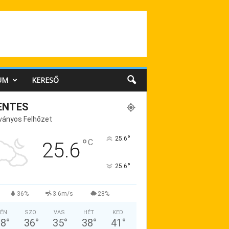
UM
KERESŐ
ENTES
ványos Felhőzet
°
25.6
°
C
25.6
°
25.6
36%
3.6m/s
28%
ÉN
SZO
VAS
HÉT
KED
38
°
36
°
35
°
38
°
41
°