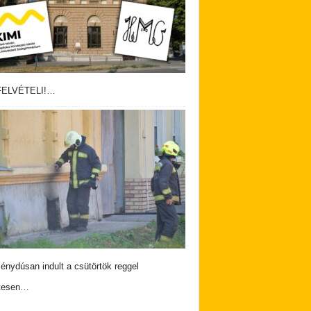
ELVÉTELI!…
nydúsan indult a csütörtök reggel
tesen…