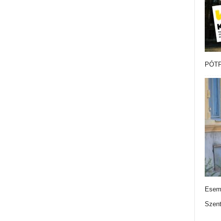
PÓTF
Esemé
Szen