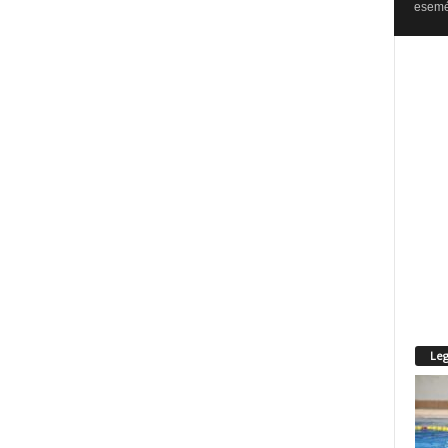
esemén
Leg