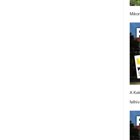
Mikor
A Kel
felhí