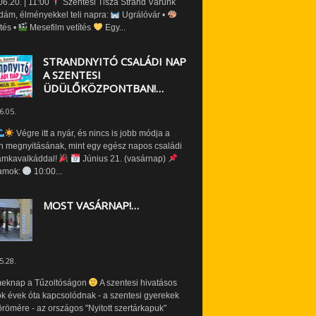
6.20. | 11:00
Szentesi Tisza Strand Várunk
dám, élményekkel teli napra:
Ugrálóvár •
tés •
Mesefilm vetítés
Egy...
STRANDNYITÓ CSALÁDI NAP
A SZENTESI
ÜDÜLŐKÖZPONTBAN!…
6.05.
Végre itt a nyár, és nincs is jobb módja a
n megnyitásának, mint egy egész napos családi
amkavalkáddal!
Június 21. (vasárnap)
amok:
10:00...
MOST VASÁRNAP!…
5.28.
eknap a Tűzoltóságon
A szentesi hivatásos
ók évek óta kapcsolódnak - a szentesi gyerekek
römére - az országos "Nyitott szertárkapuk"