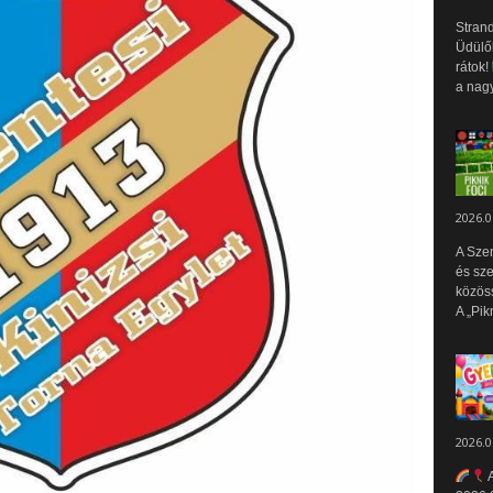
Strand
Üdülők
rátok!
a nagy
2026.0
A Sze
és sz
közös
A „Pik
2026.0
A