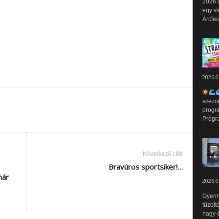
2026.0
egy vi
Arcfes
2026.0
szezo
progr
Progr
Következő cikk
Bravúros sportsiker!…
már
2026.0
Gyerm
tűzolt
nagy ö