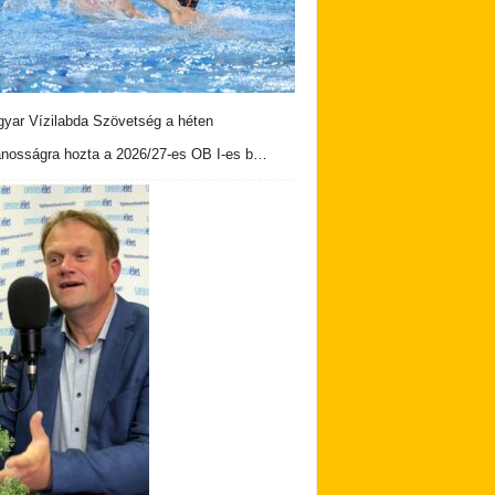
yar Vízilabda Szövetség a héten
ánosságra hozta a 2026/27-es OB I-es b…