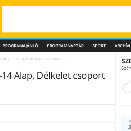
PROGRAMAJÁNLÓ
PROGRAMNAPTÁR
SPORT
ARCHÍV
ális U-14 Alap, Délkelet csoport 13. forduló…….
SZ
Szór
14 Alap, Délkelet csoport
P