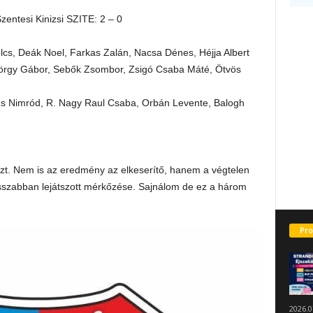
ntesi Kinizsi SZITE: 2 – 0
olcs, Deák Noel, Farkas Zalán, Nacsa Dénes, Héjja Albert
örgy Gábor, Sebők Zsombor, Zsigó Csaba Máté, Ötvös
es Nimród, R. Nagy Raul Csaba, Orbán Levente, Balogh
szt. Nem is az eredmény az elkeserítő, hanem a végtelen
osszabban lejátszott mérkőzése. Sajnálom de ez a három
Pro
2026.0