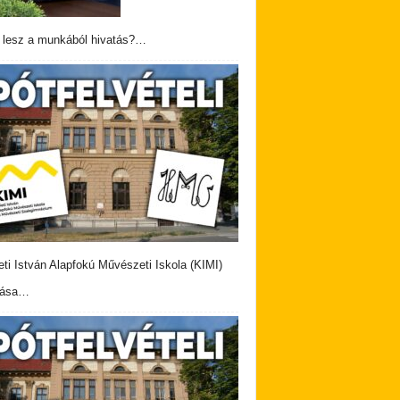
 lesz a munkából hivatás?…
eti István Alapfokú Művészeti Iskola (KIMI)
vása…