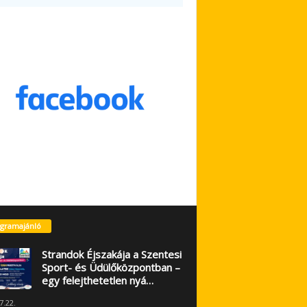
gramajánló
Strandok Éjszakája a Szentesi
Sport- és Üdülőközpontban –
egy felejthetetlen nyá…
7.22.