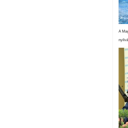
A Mag
nyilv