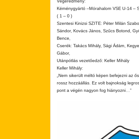
Végeredmény:
Kéménygyártó –Mórahalom VSE U-14 – Sze
( 1 – 0 )
Szentesi Kinizsi SZITE: Péter Milán Szab
Sándor, Kovács János, Szűcs Botond, Gy
Bence,
Cserék: Takács Mihály, Sági Ádám, Kegy
Gábor,
Utánpótlás vezetőedző: Keller Mihály
Keller Mihály:
„Nem sikerült méltó képen befejezni az ő
rossz hozzáállás. Ez volt bajnokság legr
pont a végén nagyon fog hiányozni…”