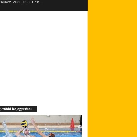
yhez. 2026. 05. 31-én...
utóbbi bejegyzések