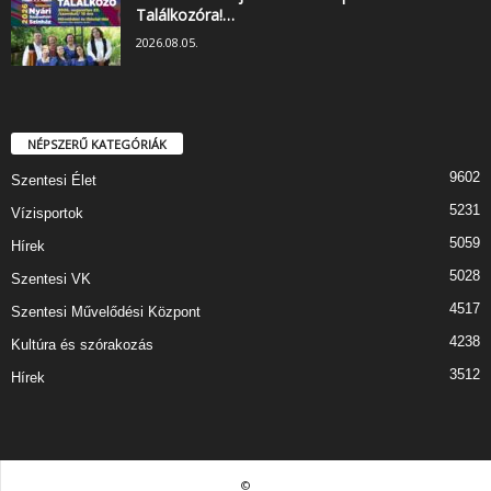
Találkozóra!…
2026.08.05.
NÉPSZERŰ KATEGÓRIÁK
9602
Szentesi Élet
5231
Vízisportok
5059
Hírek
5028
Szentesi VK
4517
Szentesi Művelődési Központ
4238
Kultúra és szórakozás
3512
Hírek
©