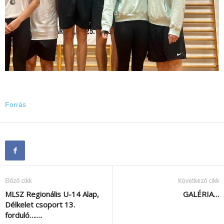
Forrás
Előző cikk
Következő cikk
MLSZ Regionális U-14 Alap,
GALÉRIA…
Délkelet csoport 13.
forduló…….