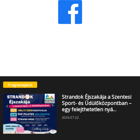
Programajánló
Strandok Éjszakája a Szentesi
Sport- és Üdülőközpontban –
egy felejthetetlen nyá…
2026.07.22.