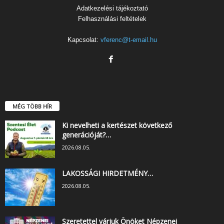
Adatkezelési tájékoztató
Felhasználási feltételek
Kapcsolat:
vferenc@t-email.hu
MÉG TÖBB HÍR
Ki nevelheti a kertészet következő
generációját?…
2026.08.05.
LAKOSSÁGI HIRDETMÉNY…
2026.08.05.
Szeretettel várjuk Önöket Népzenei