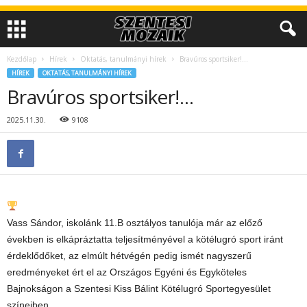
Kezdőlap
Hírek
Oktatás, tanulmányi hírek
Bravúros sportsiker!…
HÍREK
OKTATÁS, TANULMÁNYI HÍREK
Bravúros sportsiker!…
2025.11.30.
9108
Vass Sándor, iskolánk 11.B osztályos tanulója már az előző
években is elkápráztatta teljesítményével a kötélugró sport iránt
érdeklődőket, az elmúlt hétvégén pedig ismét nagyszerű
eredményeket ért el az Országos Egyéni és Egyköteles
Bajnokságon a Szentesi Kiss Bálint Kötélugró Sportegyesület
színeiben.