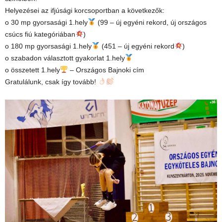
Helyezései az ifjúsági korcsoportban a következők:
o 30 mp gyorsasági 1.hely
(99 – új egyéni rekord, új országos
csúcs fiú kategóriában
)
o 180 mp gyorsasági 1.hely
(451 – új egyéni rekord
)
o szabadon választott gyakorlat 1.hely
o összetett 1.hely
– Országos Bajnoki cím
Gratulálunk, csak így tovább!