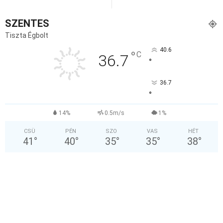
SZENTES
Tiszta Égbolt
40.6
°
C
36.7
°
36.7
°
14%
0.5m/s
1%
CSÜ
PÉN
SZO
VAS
HÉT
41
°
40
°
35
°
35
°
38
°