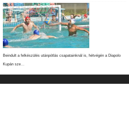
Beindult a felkészülés utánpótlás csapatainknál is, hétvégén a Diapolo
Kupán sze…