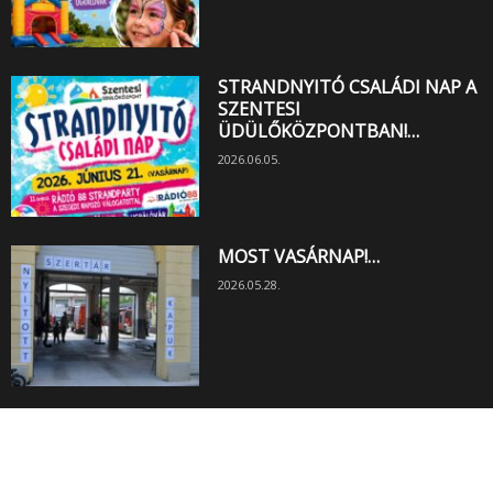
STRANDNYITÓ CSALÁDI NAP A
SZENTESI
ÜDÜLŐKÖZPONTBAN!…
2026.06.05.
MOST VASÁRNAP!…
2026.05.28.