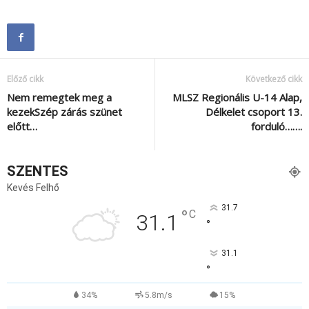
Előző cikk
Következő cikk
Nem remegtek meg a
MLSZ Regionális U-14 Alap,
kezekSzép zárás szünet
Délkelet csoport 13.
előtt…
forduló…….
SZENTES
Kevés Felhő
31.7
°
C
31.1
°
31.1
°
34%
5.8m/s
15%