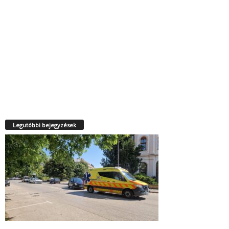
Legutóbbi bejegyzések