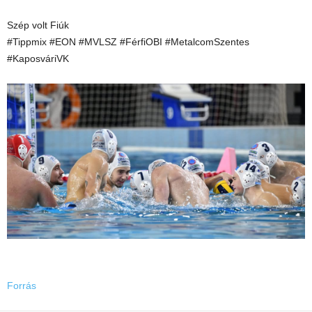
Szép volt Fiúk
#Tippmix #EON #MVLSZ #FérfiOBI #MetalcomSzentes
#KaposváriVK
Forrás