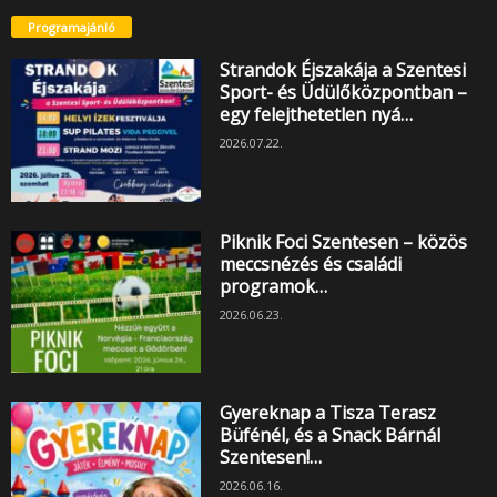
Programajánló
Strandok Éjszakája a Szentesi
Sport- és Üdülőközpontban –
egy felejthetetlen nyá…
2026.07.22.
Piknik Foci Szentesen – közös
meccsnézés és családi
programok…
2026.06.23.
Gyereknap a Tisza Terasz
Büfénél, és a Snack Bárnál
Szentesen!…
2026.06.16.