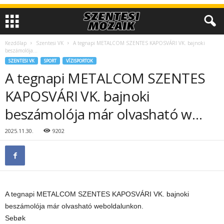
Kezdőlap
Szentesi VK
A tegnapi METALCOM SZENTES KAPOSVÁRI VK. bajnoki
beszámolója...
SZENTESI VK
SPORT
VÍZISPORTOK
A tegnapi METALCOM SZENTES
KAPOSVÁRI VK. bajnoki
beszámolója már olvasható w…
2025.11.30.
9202
A tegnapi METALCOM SZENTES KAPOSVÁRI VK. bajnoki
beszámolója már olvasható weboldalunkon.
Sebøk