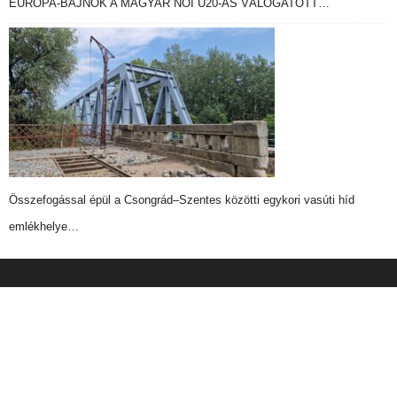
EURÓPA-BAJNOK A MAGYAR NŐI U20-AS VÁLOGATOTT…
Összefogással épül a Csongrád–Szentes közötti egykori vasúti híd
emlékhelye…