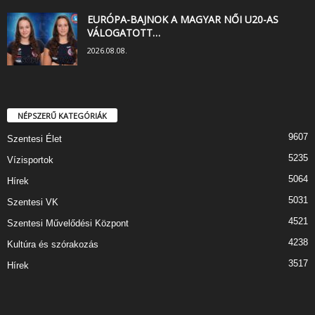
EURÓPA-BAJNOK A MAGYAR NŐI U20-AS
VÁLOGATOTT…
2026.08.08.
NÉPSZERŰ KATEGÓRIÁK
9607
Szentesi Élet
5235
Vízisportok
5064
Hírek
5031
Szentesi VK
4521
Szentesi Művelődési Központ
4238
Kultúra és szórakozás
3517
Hírek