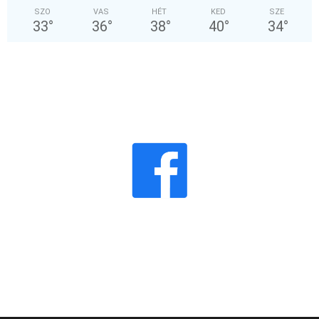
SZO
VAS
HÉT
KED
SZE
33
°
36
°
38
°
40
°
34
°