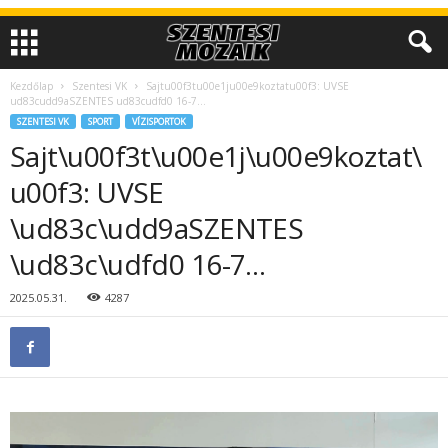
Kezdőlap
Szentesi VK
Sajtu00f3tu00e1ju00e9koztatu00f3: UVSE
ud83cudd9aSZENTES ud83cudfd0 16-7…
SZENTESI VK
SPORT
VÍZISPORTOK
Sajt\u00f3t\u00e1j\u00e9koztat\
u00f3: UVSE
\ud83c\udd9aSZENTES
\ud83c\udfd0 16-7…
2025.05.31.
4287