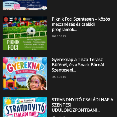
Piknik Foci Szentesen – közös
meccsnézés és családi
programok…
2026.06.23.
Gyereknap a Tisza Terasz
Büfénél, és a Snack Bárnál
Szentesen!…
2026.06.16.
STRANDNYITÓ CSALÁDI NAP A
SZENTESI
ÜDÜLŐKÖZPONTBAN!…
2026.06.05.