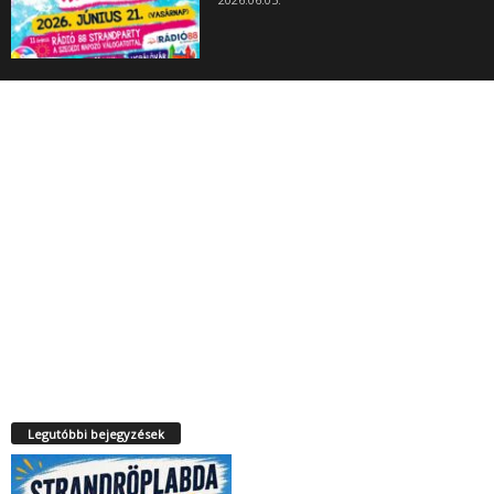
Legutóbbi bejegyzések