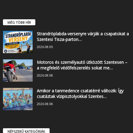
MÉG TÖBB HÍR
Strandröplabda-versenyre várják a csapatokat a
Szentesi Tisza-parton…
2026.08.09.
Motoros és személyautó ütközött Szentesen –
a megfelelő védőfelszerelés sokat me…
2026.08.08.
Amikor a tanmedence csatatérré változik: Így
csatáztak vízipisztolyokkal Szentes…
2026.08.08.
NÉPSZERŰ KATEGÓRIÁK