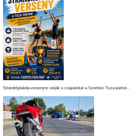
Strandröplabda-versenyre várják a csapatokat a Szentesi Tisza-parton…