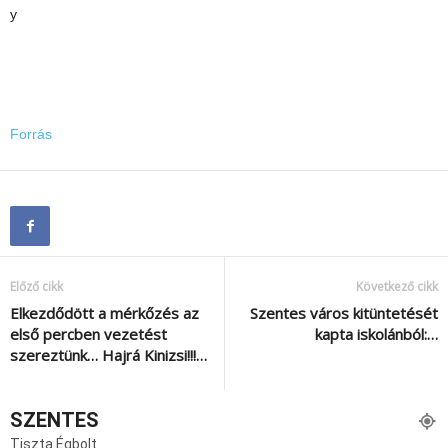
y
Forrás
Előző cikk
Következő cikk
Elkezdődött a mérkőzés az
Szentes város kitüntetését
első percben vezetést
kapta iskolánból:…
szereztünk… Hajrá Kinizsi!!!…
SZENTES
Tiszta Égbolt