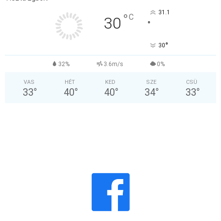
31.1
°
C
30
°
°
30
32%
3.6m/s
0%
VAS
HÉT
KED
SZE
CSÜ
33
°
40
°
40
°
34
°
33
°