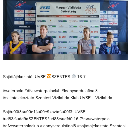
Sajtótájékoztató: UVSE
SZENTES
16-7
#waterpolo #dfvewaterpoloclub #leanyserdulofinal8
#sajtotajekoztato Szentesi Vízilabda Klub UVSE – Vízilabda
Sajt\u00f3t\u00e1j\u00e9koztat\u00f3: UVSE
\ud83c\udd9aSZENTES \ud83c\udfd0 16-7\n\n#waterpolo
#dfvewaterpoloclub #leanyserdulofinal8 #sajtotajekoztato Szentesi