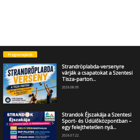
Programajánló
Strandröplabda-versenyre
várják a csapatokat a Szentesi
Tisza-parton…
2026.08.09.
Strandok Éjszakája a Szentesi
Sport- és Üdülőközpontban –
egy felejthetetlen nyá…
2026.07.22.