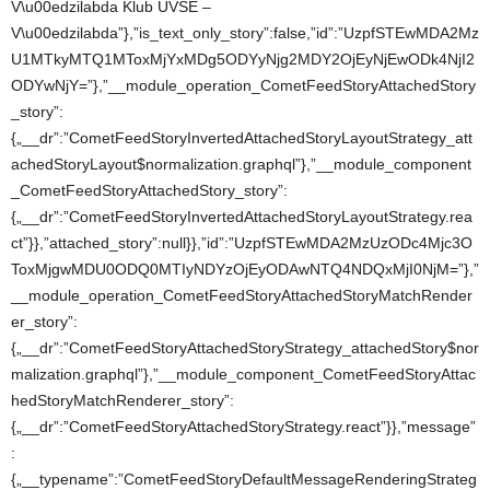
V\u00edzilabda Klub UVSE –
V\u00edzilabda”},”is_text_only_story”:false,”id”:”UzpfSTEwMDA2Mz
U1MTkyMTQ1MToxMjYxMDg5ODYyNjg2MDY2OjEyNjEwODk4NjI2
ODYwNjY=”},”__module_operation_CometFeedStoryAttachedStory
_story”:
{„__dr”:”CometFeedStoryInvertedAttachedStoryLayoutStrategy_att
achedStoryLayout$normalization.graphql”},”__module_component
_CometFeedStoryAttachedStory_story”:
{„__dr”:”CometFeedStoryInvertedAttachedStoryLayoutStrategy.rea
ct”}},”attached_story”:null}},”id”:”UzpfSTEwMDA2MzUzODc4Mjc3O
ToxMjgwMDU0ODQ0MTIyNDYzOjEyODAwNTQ4NDQxMjI0NjM=”},”
__module_operation_CometFeedStoryAttachedStoryMatchRender
er_story”:
{„__dr”:”CometFeedStoryAttachedStoryStrategy_attachedStory$nor
malization.graphql”},”__module_component_CometFeedStoryAttac
hedStoryMatchRenderer_story”:
{„__dr”:”CometFeedStoryAttachedStoryStrategy.react”}},”message”
:
{„__typename”:”CometFeedStoryDefaultMessageRenderingStrateg