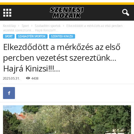
Kezdőlap
Sport
Szabadtéri sportok
Elkezdődött a mérkőzés az első percben
vezetést szereztünk… Hajrá Kinizsi!!!…
SPORT
SZABADTÉRI SPORTOK
SZENTESI KINIZSI
Elkezdődött a mérkőzés az első
percben vezetést szereztünk…
Hajrá Kinizsi!!!…
2025.05.31.
4438