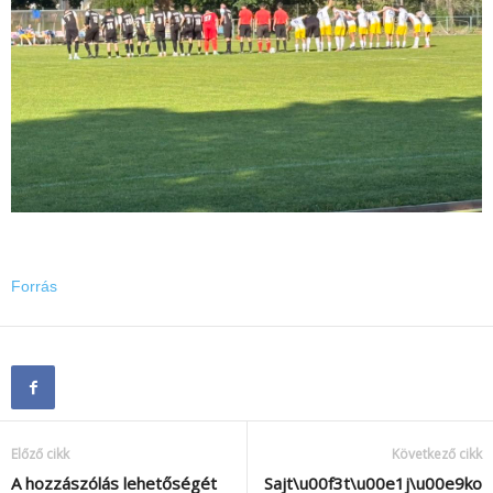
Forrás
Előző cikk
Következő cikk
A hozzászólás lehetőségét
Sajt\u00f3t\u00e1j\u00e9ko