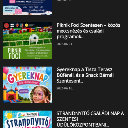
Piknik Foci Szentesen – közös
meccsnézés és családi
programok…
2026.06.23.
Gyereknap a Tisza Terasz
Büfénél, és a Snack Bárnál
Szentesen!…
2026.06.16.
STRANDNYITÓ CSALÁDI NAP A
SZENTESI
ÜDÜLŐKÖZPONTBAN!…