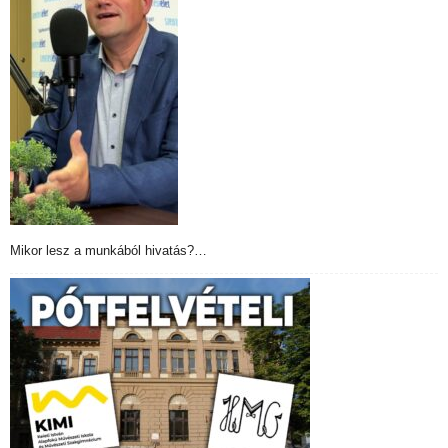
Mikor lesz a munkából hivatás?…