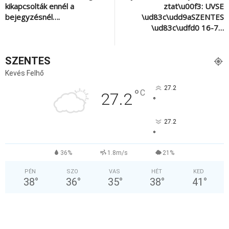
kikapcsolták ennél a
ztat\u00f3: UVSE
bejegyzésnél….
\ud83c\udd9aSZENTES
\ud83c\udfd0 16-7…
SZENTES
Kevés Felhő
27.2
°
C
27.2
°
27.2
°
36%
1.8m/s
21%
PÉN
SZO
VAS
HÉT
KED
38
°
36
°
35
°
38
°
41
°