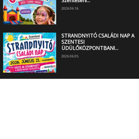
Szentesen!…
2026.06.16.
STRANDNYITÓ CSALÁDI NAP A
SZENTESI
ÜDÜLŐKÖZPONTBAN!…
2026.06.05.