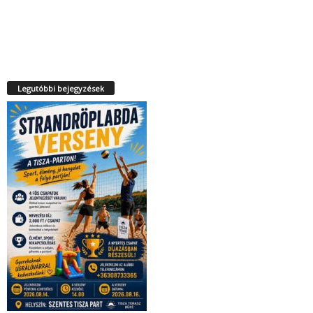
Legutóbbi bejegyzések