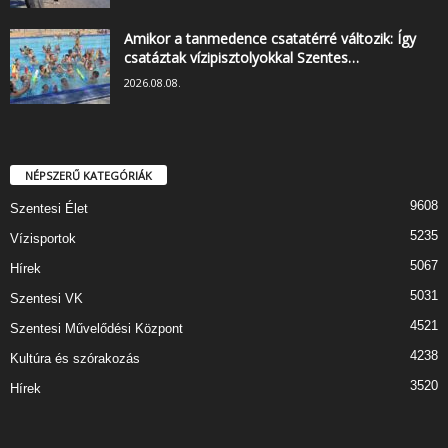
Amikor a tanmedence csatatérré változik: Így
csatáztak vízipisztolyokkal Szentes…
2026.08.08.
NÉPSZERŰ KATEGÓRIÁK
9608
Szentesi Élet
5235
Vízisportok
5067
Hírek
5031
Szentesi VK
4521
Szentesi Művelődési Központ
4238
Kultúra és szórakozás
3520
Hírek