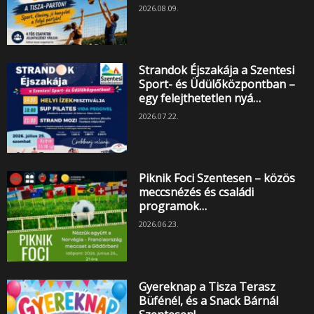
2026.08.09.
Strandok Éjszakája a Szentesi
Sport- és Üdülőközpontban –
egy felejthetetlen nyá…
2026.07.22.
Piknik Foci Szentesen – közös
meccsnézés és családi
programok…
2026.06.23.
Gyereknap a Tisza Terasz
Büfénél, és a Snack Bárnál