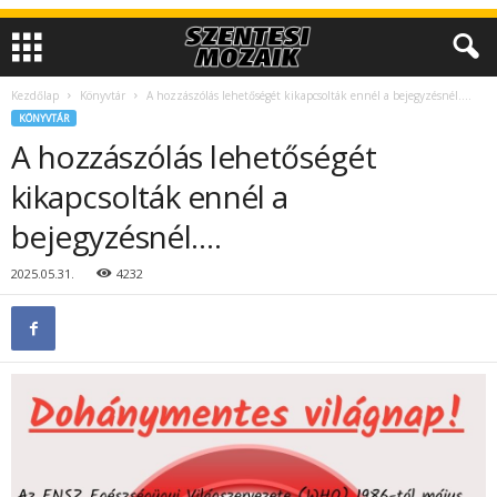
Kezdőlap
Könyvtár
A hozzászólás lehetőségét kikapcsolták ennél a bejegyzésnél….
KÖNYVTÁR
A hozzászólás lehetőségét
kikapcsolták ennél a
bejegyzésnél….
2025.05.31.
4232