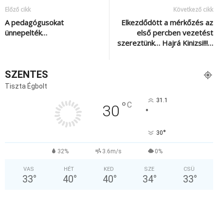
Előző cikk
Következő cikk
A pedagógusokat
Elkezdődött a mérkőzés az
ünnepelték…
első percben vezetést
szereztünk… Hajrá Kinizsi!!!…
SZENTES
Tiszta Égbolt
31.1
°
C
30
°
°
30
32%
3.6m/s
0%
VAS
HÉT
KED
SZE
CSÜ
33
°
40
°
40
°
34
°
33
°