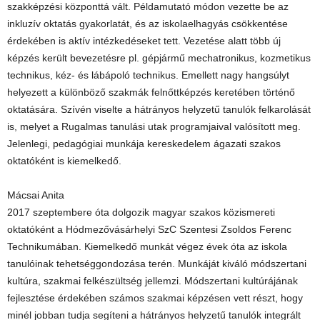
szakképzési központtá vált. Példamutató módon vezette be az
inkluzív oktatás gyakorlatát, és az iskolaelhagyás csökkentése
érdekében is aktív intézkedéseket tett. Vezetése alatt több új
képzés került bevezetésre pl. gépjármű mechatronikus, kozmetikus
technikus, kéz- és lábápoló technikus. Emellett nagy hangsúlyt
helyezett a különböző szakmák felnőttképzés keretében történő
oktatására. Szívén viselte a hátrányos helyzetű tanulók felkarolását
is, melyet a Rugalmas tanulási utak programjaival valósított meg.
Jelenlegi, pedagógiai munkája kereskedelem ágazati szakos
oktatóként is kiemelkedő.
Mácsai Anita
2017 szeptembere óta dolgozik magyar szakos közismereti
oktatóként a Hódmezővásárhelyi SzC Szentesi Zsoldos Ferenc
Technikumában. Kiemelkedő munkát végez évek óta az iskola
tanulóinak tehetséggondozása terén. Munkáját kiváló módszertani
kultúra, szakmai felkészültség jellemzi. Módszertani kultúrájának
fejlesztése érdekében számos szakmai képzésen vett részt, hogy
minél jobban tudja segíteni a hátrányos helyzetű tanulók integrált