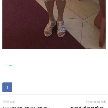
Forrás
Előző cikk
Következő cikk