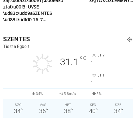
Sajt\u00f3t\u00e1j\u00e9ko
SAJTÓKÖZLEMÉNY…
ztat\u00f3: UVSE
\ud83c\udd9aSZENTES
\ud83c\udfd0 16-7…
SZENTES
Tiszta Égbolt
31.7
°
C
31.1
°
31.1
°
34%
5.8m/s
5%
SZO
VAS
HÉT
KED
SZE
34
°
36
°
38
°
40
°
34
°