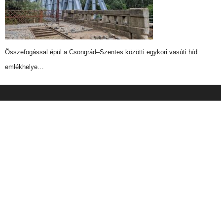
Összefogással épül a Csongrád–Szentes közötti egykori vasúti híd
emlékhelye…