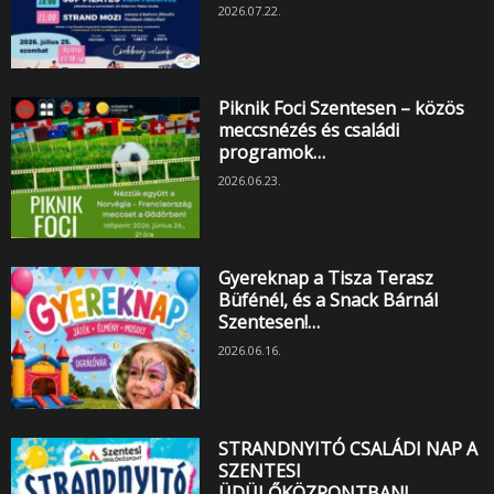
2026.07.22.
Piknik Foci Szentesen – közös
meccsnézés és családi
programok…
2026.06.23.
Gyereknap a Tisza Terasz
Büfénél, és a Snack Bárnál
Szentesen!…
2026.06.16.
STRANDNYITÓ CSALÁDI NAP A
SZENTESI
ÜDÜLŐKÖZPONTBAN!…