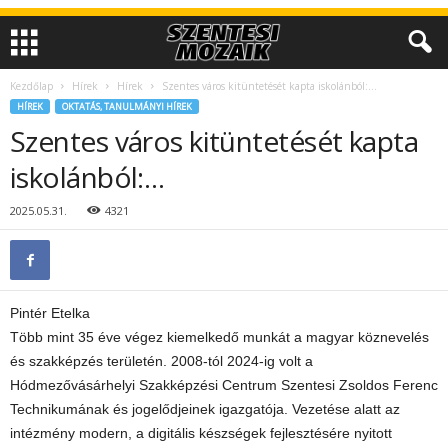
Kezdőlap
Hírek
Hírek
Szentes város kitüntetését kapta iskolánból:…
HÍREK
OKTATÁS, TANULMÁNYI HÍREK
Szentes város kitüntetését kapta
iskolánból:…
2025.05.31.
4321
Pintér Etelka
Több mint 35 éve végez kiemelkedő munkát a magyar köznevelés
és szakképzés területén. 2008-tól 2024-ig volt a
Hódmezővásárhelyi Szakképzési Centrum Szentesi Zsoldos Ferenc
Technikumának és jogelődjeinek igazgatója. Vezetése alatt az
intézmény modern, a digitális készségek fejlesztésére nyitott