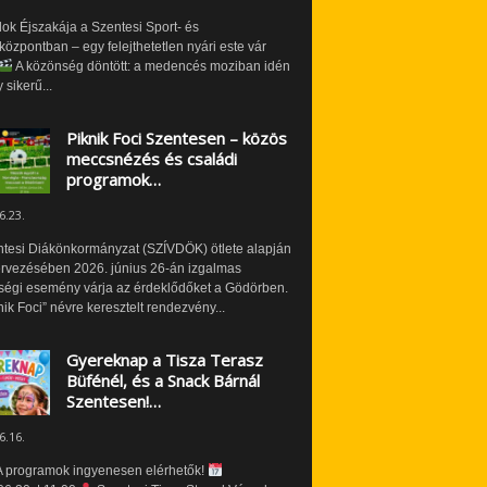
ok Éjszakája a Szentesi Sport- és
özpontban – egy felejthetetlen nyári este vár
A közönség döntött: a medencés moziban idén
 sikerű...
Piknik Foci Szentesen – közös
meccsnézés és családi
programok…
6.23.
ntesi Diákönkormányzat (SZÍVDÖK) ötlete alapján
ervezésében 2026. június 26-án izgalmas
ségi esemény várja az érdeklődőket a Gödörben.
nik Foci” névre keresztelt rendezvény...
Gyereknap a Tisza Terasz
Büfénél, és a Snack Bárnál
Szentesen!…
6.16.
 programok ingyenesen elérhetők!