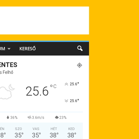
UM
KERESŐ
ENTES
s Felhő
°
25.6
°
C
25.6
°
25.6
36%
3.6m/s
23%
ÉN
SZO
VAS
HÉT
KED
38
°
35
°
35
°
38
°
38
°