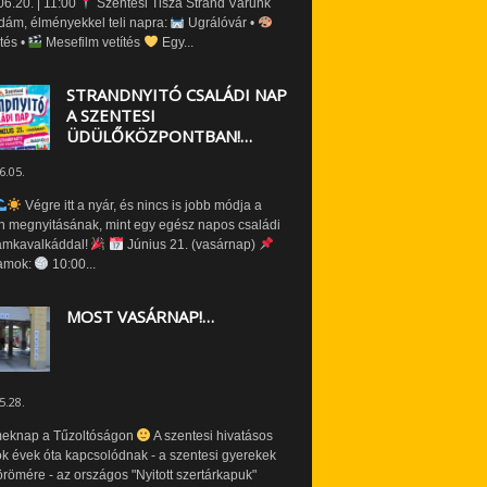
6.20. | 11:00
Szentesi Tisza Strand Várunk
dám, élményekkel teli napra:
Ugrálóvár •
tés •
Mesefilm vetítés
Egy...
STRANDNYITÓ CSALÁDI NAP
A SZENTESI
ÜDÜLŐKÖZPONTBAN!…
6.05.
Végre itt a nyár, és nincs is jobb módja a
n megnyitásának, mint egy egész napos családi
amkavalkáddal!
Június 21. (vasárnap)
amok:
10:00...
MOST VASÁRNAP!…
5.28.
eknap a Tűzoltóságon
A szentesi hivatásos
ók évek óta kapcsolódnak - a szentesi gyerekek
römére - az országos "Nyitott szertárkapuk"