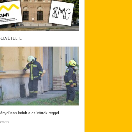
ELVÉTELI!…
nydúsan indult a csütörtök reggel
tesen…