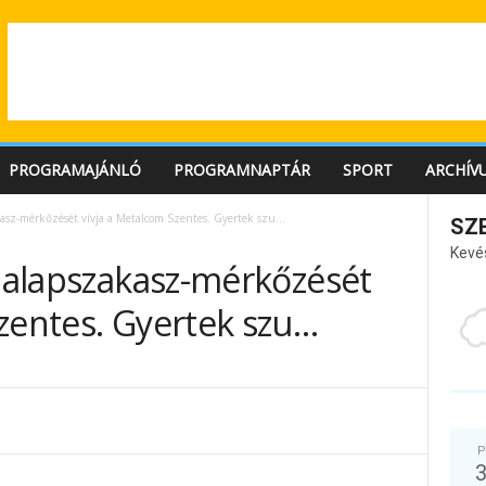
PROGRAMAJÁNLÓ
PROGRAMNAPTÁR
SPORT
ARCHÍV
akasz-mérkőzését vívja a Metalcom Szentes. Gyertek szu…
SZ
Kevé
ó alapszakasz-mérkőzését
zentes. Gyertek szu…
P