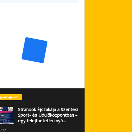
gramajánló
Strandok Éjszakája a Szentesi
Sport- és Üdülőközpontban –
egy felejthetetlen nyá…
7.22.