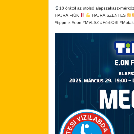
18 órától az utolsó alapszakasz-mérkő
HAJRÁ FIÚK
HAJRÁ SZENTES
#tippmix #eon #MVLSZ #FérfiOBI #Metal