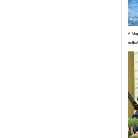
A Mag
nyilv