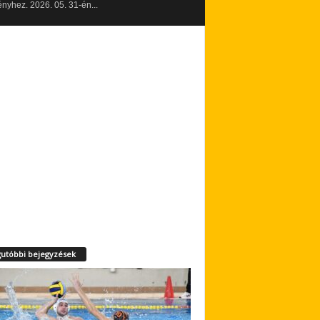
yhez. 2026. 05. 31-én...
utóbbi bejegyzések