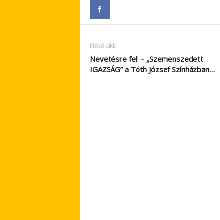
Előző cikk
Nevetésre fel! – „Szemenszedett
IGAZSÁG” a Tóth József Színházban…