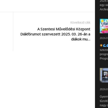
2026.0
egy vi
Arcfes
Következő cikk
A Szentesi Művelődési Központ
Diákfórumot szervezett 2025. 03. 26-án a
2026.0
diákok mu…
szezo
progr
Progr
2026.0
Gyerm
tűzolt
nagy ö