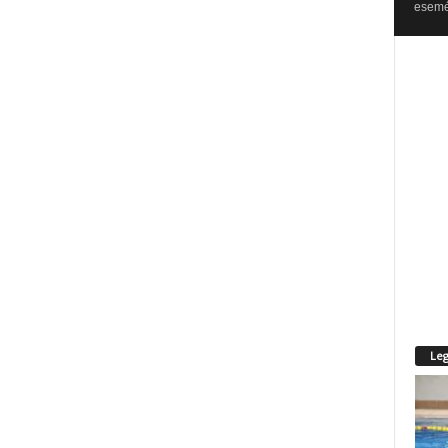
esemén
Leg