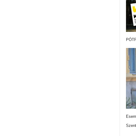
PÓTF
Esemé
Szen