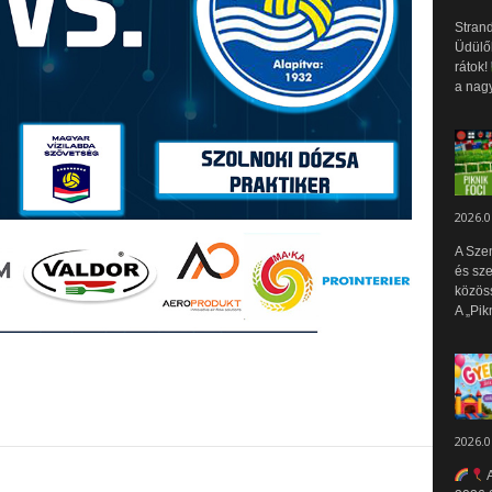
Strand
Üdülők
rátok!
a nagy
2026.0
A Sze
és sz
közös
A „Pik
2026.0
A