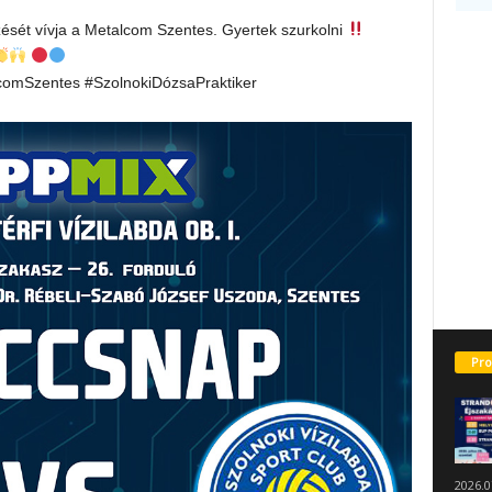
zését vívja a Metalcom Szentes. Gyertek szurkolni
comSzentes #SzolnokiDózsaPraktiker
Pro
2026.0