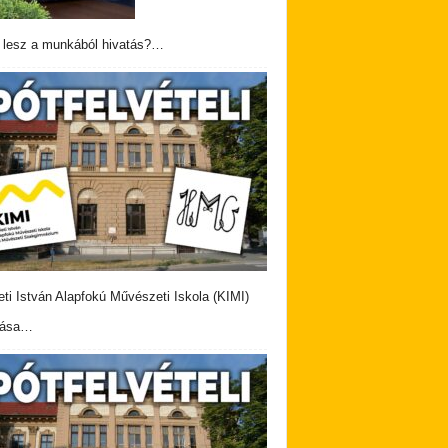
 lesz a munkából hivatás?…
eti István Alapfokú Művészeti Iskola (KIMI)
vása…