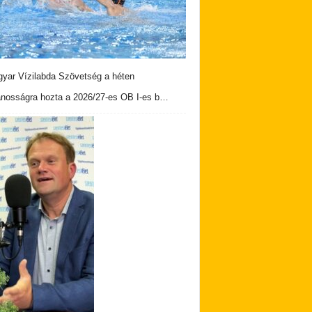
yar Vízilabda Szövetség a héten
ánosságra hozta a 2026/27-es OB I-es b…