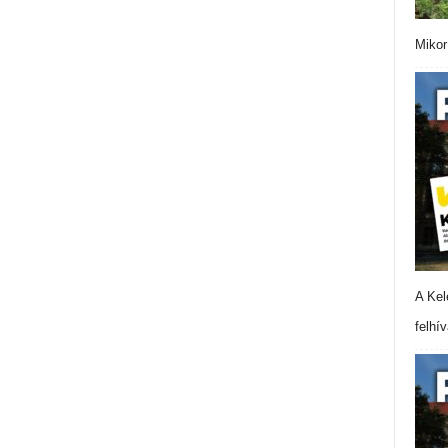
Mikor
A Kel
felhí