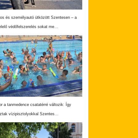
os és személyautó ütközött Szentesen – a
lelő védőfelszerelés sokat me…
r a tanmedence csatatérré változik: Így
ztak vízipisztolyokkal Szentes…