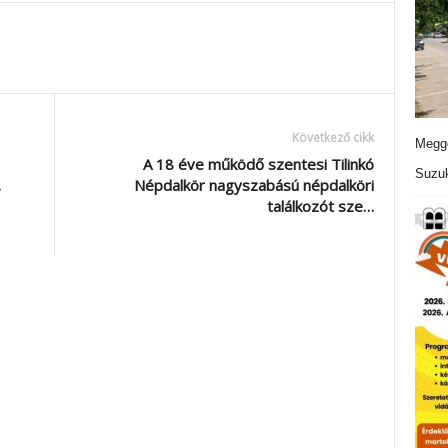
Következő cikk
Meggo
A 18 éve működő szentesi Tilinkó
Suzuk
.
Népdalkör nagyszabású népdalköri
találkozót sze…