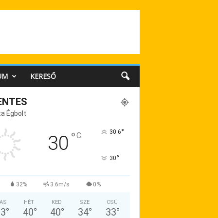
UM
KERESŐ
ENTES
a Égbolt
°
30.6
°
C
30
°
30
32%
3.6m/s
0%
AS
HÉT
KED
SZE
CSÜ
33
°
40
°
40
°
34
°
33
°