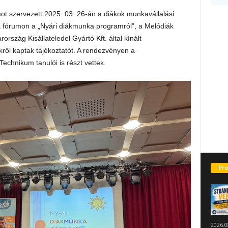
t szervezett 2025. 03. 26-án a diákok munkavállalási
k a fórumon a „Nyári diákmunka programról”, a Melódiák
szág Kisállateledel Gyártó Kft. által kínált
kről kaptak tájékoztatót. A rendezvényen a
chnikum tanulói is részt vettek.
Pro
2026.0