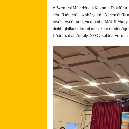
A Szentesi Művelődési Központ Diákfórumo
lehetőségeiről, szabályairól. A jelenlévő
tevékenységéről, valamint a MARS Magyaror
diákfoglalkoztatásról és karrierlehetősége
Hódmezővásárhelyi SZC Zsoldos Ferenc Te