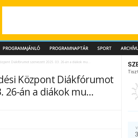
PROGRAMAJÁNLÓ
PROGRAMNAPTÁR
SPORT
ARCHÍV
Központ Diákfórumot szervezett 2025. 03. 26-án a diákok mu…
SZ
Tiszt
dési Központ Diákfórumot
3. 26-án a diákok mu…
V