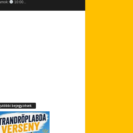
amok:
10:00...
utóbbi bejegyzések