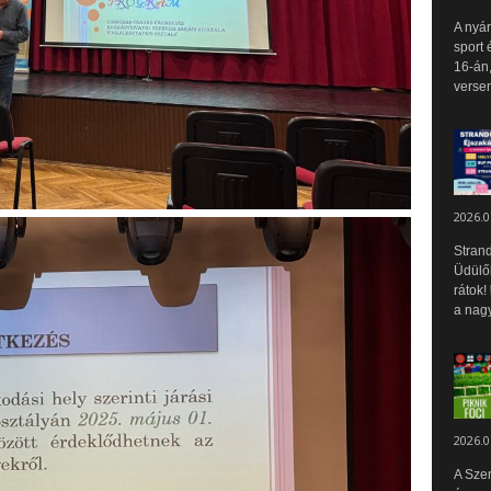
A nyár
sport 
16-án,
versen
2026.0
Strand
Üdülők
rátok!
a nagy
2026.0
A Sze