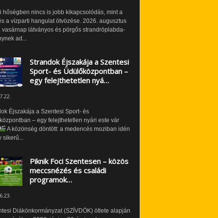
i hőségben nincs is jobb kikapcsolódás, mint a
és a vízparti hangulat ötvözése. 2026. augusztus
 vasárnap látványos és pörgős strandröplabda-
ynek ad...
Strandok Éjszakája a Szentesi
Sport- és Üdülőközpontban –
egy felejthetetlen nyá…
7.22.
ok Éjszakája a Szentesi Sport- és
özpontban – egy felejthetetlen nyári este vár
A közönség döntött: a medencés moziban idén
 sikerű...
Piknik Foci Szentesen – közös
meccsnézés és családi
programok…
6.23.
ntesi Diákönkormányzat (SZÍVDÖK) ötlete alapján