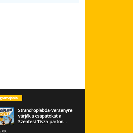
gramajánló
Strandröplabda-versenyre
várják a csapatokat a
Szentesi Tisza-parton…
8.09.