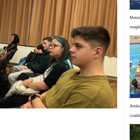
Motor
megfe
Amiko
csatá