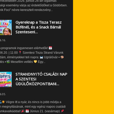
ervezésében 2026. június 26-án izgalmas
ségi esemény várja az érdeklődőket a Gödörben.
nik Foci” névre keresztelt rendezvény...
Gyereknap a Tisza Terasz
Büfénél, és a Snack Bárnál
Szentesen!…
6.16.
 programok ingyenesen elérhetők!
6.20. | 11:00
Szentesi Tisza Strand Várunk
dám, élményekkel teli napra:
Ugrálóvár •
tés •
Mesefilm vetítés
Egy...
STRANDNYITÓ CSALÁDI NAP
A SZENTESI
ÜDÜLŐKÖZPONTBAN!…
6.05.
Végre itt a nyár, és nincs is jobb módja a
n megnyitásának, mint egy egész napos családi
amkavalkáddal!
Június 21. (vasárnap)