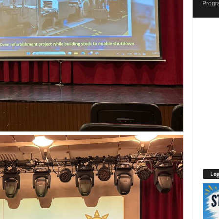
Progr
Leg