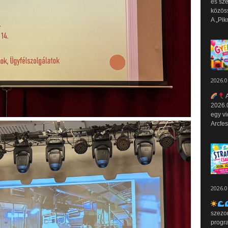
és sz
közös
A „Pik
2026.0
A
2026.0
egy vi
Arcfes
2026.0
szezo
progr