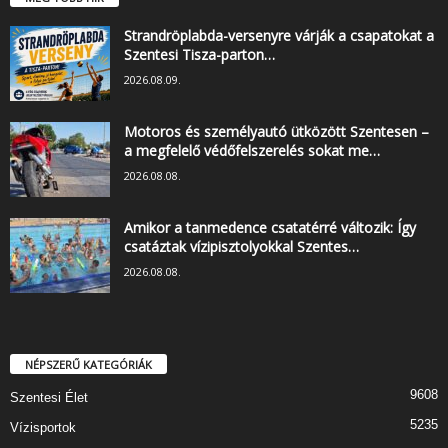
Strandröplabda-versenyre várják a csapatokat a
Szentesi Tisza-parton…
2026.08.09.
Motoros és személyautó ütközött Szentesen –
a megfelelő védőfelszerelés sokat me…
2026.08.08.
Amikor a tanmedence csatatérré változik: Így
csatáztak vízipisztolyokkal Szentes…
2026.08.08.
NÉPSZERŰ KATEGÓRIÁK
9608
Szentesi Élet
5235
Vízisportok