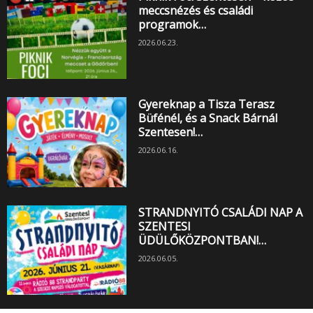
meccsnézés és családi
programok…
2026.06.23.
Gyereknap a Tisza Terasz
Büfénél, és a Snack Bárnál
Szentesen!…
2026.06.16.
STRANDNYITÓ CSALÁDI NAP A
SZENTESI
ÜDÜLŐKÖZPONTBAN!…
2026.06.05.