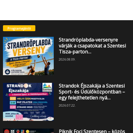
Programajánló
Strandröplabda-versenyre
várják a csapatokat a Szentesi
Tisza-parton…
2026.08.09.
Strandok Éjszakája a Szentesi
Sport- és Üdülőközpontban –
egy felejthetetlen nyá…
2026.07.22.
Piknik Foci Szentesen – közös