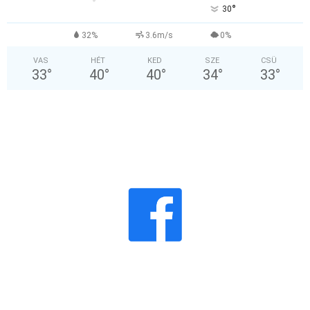
°
30
32%
3.6m/s
0%
VAS
HÉT
KED
SZE
CSÜ
33
°
40
°
40
°
34
°
33
°