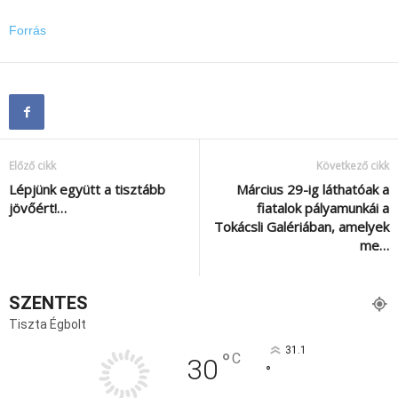
Forrás
Előző cikk
Következő cikk
Lépjünk együtt a tisztább
Március 29-ig láthatóak a
jövőért!…
fiatalok pályamunkái a
Tokácsli Galériában, amelyek
me…
SZENTES
Tiszta Égbolt
31.1
°
C
30
°