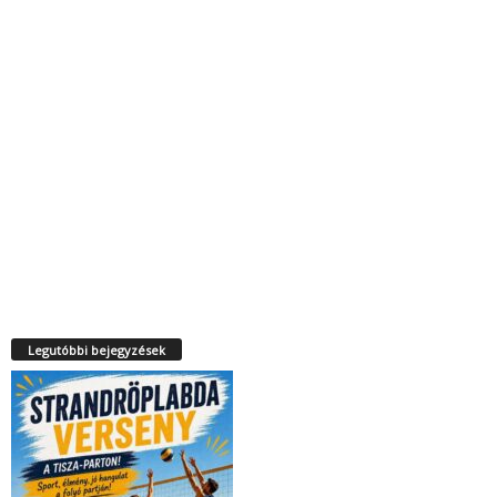
Legutóbbi bejegyzések