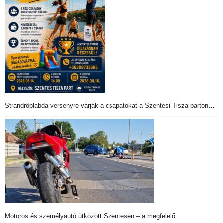
Strandröplabda-versenyre várják a csapatokat a Szentesi Tisza-parton…
Motoros és személyautó ütközött Szentesen – a megfelelő