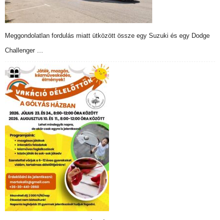
Meggondolatlan fordulás miatt ütközött össze egy Suzuki és egy Dodge
Challenger …