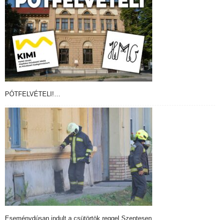
PÓTFELVÉTELI!…
Eseménydúsan indult a csütörtök reggel Szentesen…