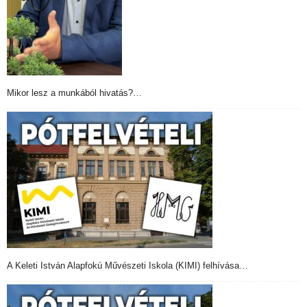
Mikor lesz a munkából hivatás?…
A Keleti István Alapfokú Művészeti Iskola (KIMI) felhívása…