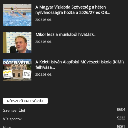
A Magyar Vízilabda Szövetség a héten
nyilvánosságra hozta a 2026/27-es OB...
2026.08.06.
Mikor lesz a munkából hivatás?…
2026.08.06.
A Keleti István Alapfokú Művészeti Iskola (KIMI)
felhívása…
2026.08.06.
NÉPSZERŰ KATEGÓRIÁK
9604
Szentesi Élet
5232
Vízisportok
5061
Hírek