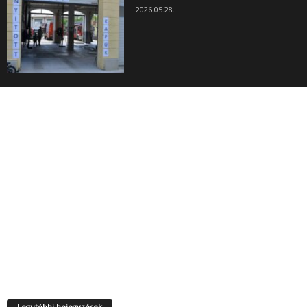
2026.05.28.
Legutóbbi bejegyzések