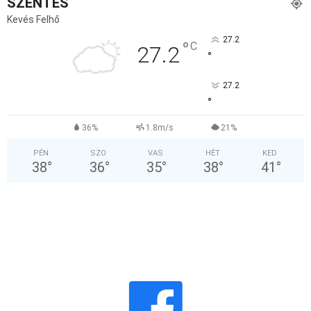
SZENTES
Kevés Felhő
27.2
°
C
27.2
°
27.2
°
36%
1.8m/s
21%
PÉN
SZO
VAS
HÉT
KED
38
°
36
°
35
°
38
°
41
°