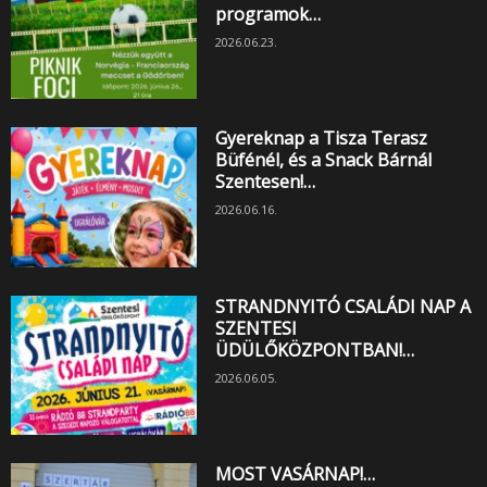
programok…
2026.06.23.
Gyereknap a Tisza Terasz
Büfénél, és a Snack Bárnál
Szentesen!…
2026.06.16.
STRANDNYITÓ CSALÁDI NAP A
SZENTESI
ÜDÜLŐKÖZPONTBAN!…
2026.06.05.
MOST VASÁRNAP!…