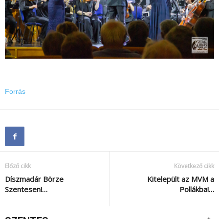
Forrás
Előző cikk
Következő cikk
Díszmadár Börze
Kitelepült az MVM a
Szentesen!…
Pollákba!…