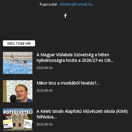
Kapcsolat:
vferenc@t-email.hu
MÉG TÖBB HÍR
A Magyar Vízilabda Szövetség a héten
nyilvánosságra hozta a 2026/27-es OB...
2026.08.06.
Mikor lesz a munkából hivatás?…
2026.08.06.
A Keleti István Alapfokú Művészeti Iskola (KIMI)
felhívása…
2026.08.06.