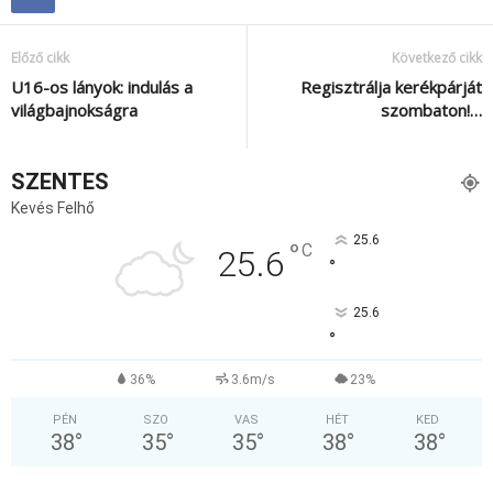
Előző cikk
Következő cikk
U16-os lányok: indulás a
Regisztrálja kerékpárját
világbajnokságra
szombaton!…
SZENTES
Kevés Felhő
25.6
°
C
25.6
°
25.6
°
36%
3.6m/s
23%
PÉN
SZO
VAS
HÉT
KED
38
°
35
°
35
°
38
°
38
°