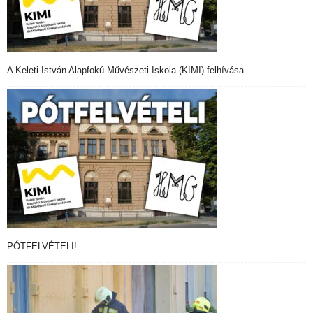
A Keleti István Alapfokú Művészeti Iskola (KIMI) felhívása…
PÓTFELVÉTELI!…