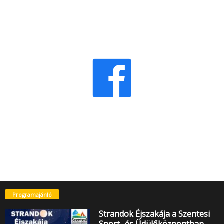
Programajánló
Strandok Éjszakája a Szentesi
Sport- és Üdülőközpontban –