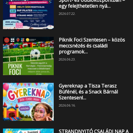
egy felejthetetlen nyá…
2026.07.22.
Piknik Foci Szentesen – közös
meccsnézés és családi
programok…
2026.06.23.
Gyereknap a Tisza Terasz
Büfénél, és a Snack Bárnál
Szentesen!…
2026.06.16.
STRANDNYITÓ CSALÁDI NAP A