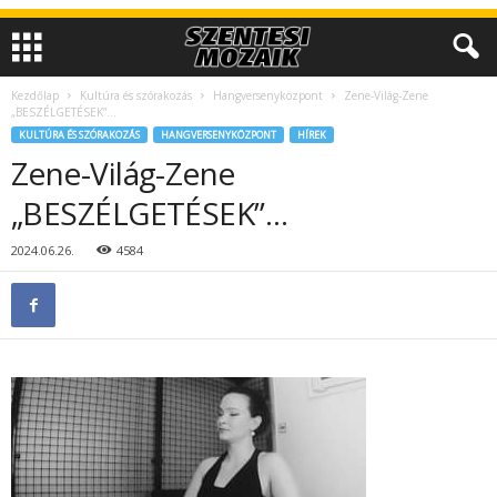
Kezdőlap
Kultúra és szórakozás
Hangversenyközpont
Zene-Világ-Zene
„BESZÉLGETÉSEK”…
KULTÚRA ÉS SZÓRAKOZÁS
HANGVERSENYKÖZPONT
HÍREK
Zene-Világ-Zene
„BESZÉLGETÉSEK”…
2024.06.26.
4584