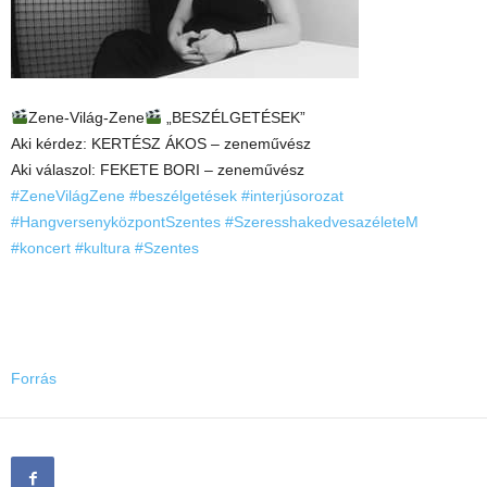
Zene-Világ-Zene
„BESZÉLGETÉSEK”
Aki kérdez: KERTÉSZ ÁKOS – zeneművész
Aki válaszol: FEKETE BORI – zeneművész
#ZeneVilágZene
#beszélgetések
#interjúsorozat
#HangversenyközpontSzentes
#SzeresshakedvesazéleteM
#koncert
#kultura
#Szentes
Forrás