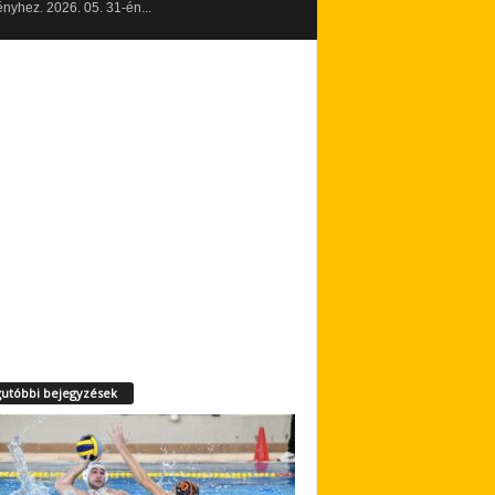
yhez. 2026. 05. 31-én...
utóbbi bejegyzések