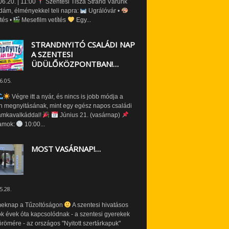
6.20. | 11:00
Szentesi Tisza Strand Várunk
dám, élményekkel teli napra:
Ugrálóvár •
tés •
Mesefilm vetítés
Egy...
STRANDNYITÓ CSALÁDI NAP
A SZENTESI
ÜDÜLŐKÖZPONTBAN!…
6.05.
Végre itt a nyár, és nincs is jobb módja a
n megnyitásának, mint egy egész napos családi
amkavalkáddal!
Június 21. (vasárnap)
amok:
10:00...
MOST VASÁRNAP!…
5.28.
eknap a Tűzoltóságon
A szentesi hivatásos
ók évek óta kapcsolódnak - a szentesi gyerekek
römére - az országos "Nyitott szertárkapuk"