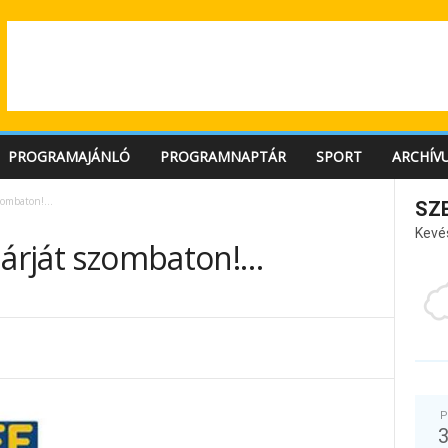
PROGRAMAJÁNLÓ
PROGRAMNAPTÁR
SPORT
ARCHÍV
szombaton!…
SZ
Kevé
párját szombaton!…
P