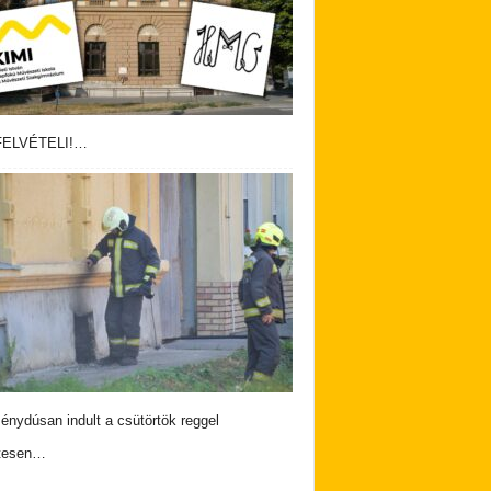
ELVÉTELI!…
nydúsan indult a csütörtök reggel
tesen…