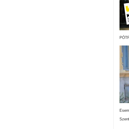
PÓTF
Esemé
Szen