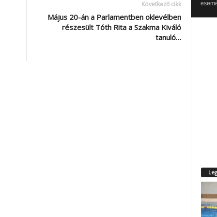
esemén
Következő cikk
Május 20-án a Parlamentben oklevélben
részesült Tóth Rita a Szakma Kiváló
tanuló…
Leg