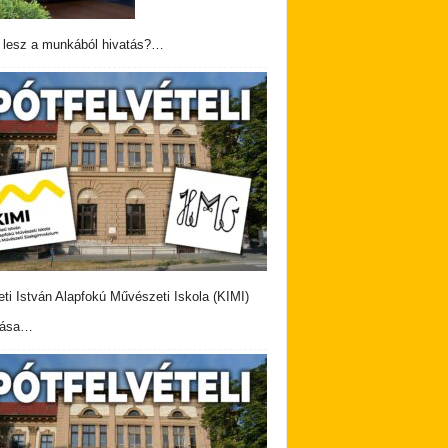
 lesz a munkából hivatás?…
eti István Alapfokú Művészeti Iskola (KIMI)
vása…