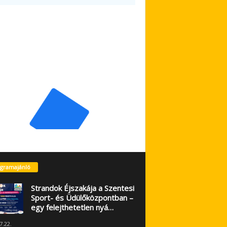
gramajánló
Strandok Éjszakája a Szentesi
Sport- és Üdülőközpontban –
egy felejthetetlen nyá…
7.22.