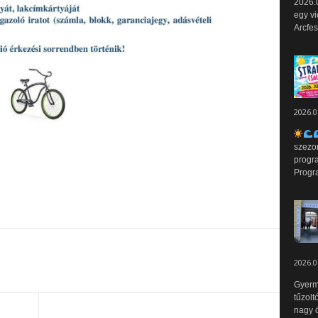
2026.0
egy vi
Arcfes
2026.0
szezo
progr
Progr
2026.0
Gyerm
tűzolt
nagy ö