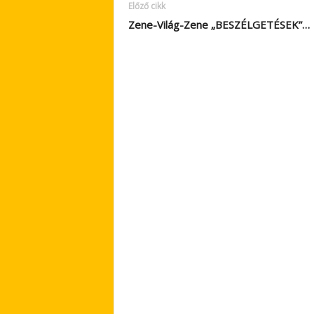
Előző cikk
Zene-Világ-Zene „BESZÉLGETÉSEK”…