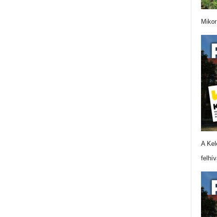
Mikor
A Kel
felhí