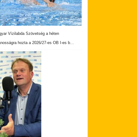
yar Vízilabda Szövetség a héten
ánosságra hozta a 2026/27-es OB I-es b…