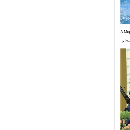
A Mag
nyilv