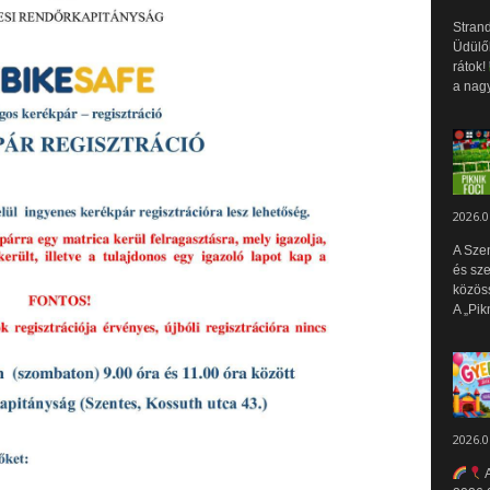
Strand
Üdülők
rátok!
a nagy
2026.0
A Sze
és sz
közös
A „Pik
2026.0
A