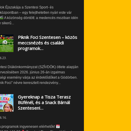
ok Éjszakája a Szentesi Sport- és
özpontban – egy felejthetetlen nyári este vár
A közönség döntött: a medencés moziban idén
 sikerű...
Piknik Foci Szentesen – közös
meccsnézés és családi
programok…
6.23.
ntesi Diákönkormányzat (SZÍVDÖK) ötlete alapján
ervezésében 2026. június 26-án izgalmas
ségi esemény várja az érdeklődőket a Gödörben.
nik Foci” névre keresztelt rendezvény...
Gyereknap a Tisza Terasz
Büfénél, és a Snack Bárnál
Szentesen!…
6.16.
 programok ingyenesen elérhetők!