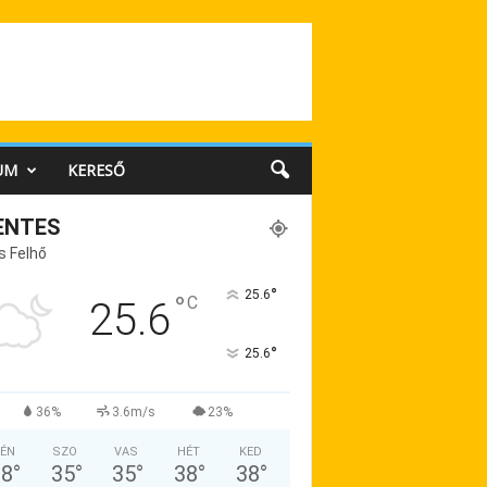
UM
KERESŐ
ENTES
s Felhő
°
25.6
°
C
25.6
°
25.6
36%
3.6m/s
23%
ÉN
SZO
VAS
HÉT
KED
38
°
35
°
35
°
38
°
38
°