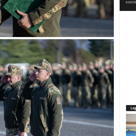
esemén
Leg