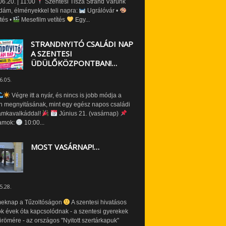
6.20. | 11:00
Szentesi Tisza Strand Várunk
dám, élményekkel teli napra:
Ugrálóvár •
tés •
Mesefilm vetítés
Egy...
STRANDNYITÓ CSALÁDI NAP
A SZENTESI
ÜDÜLŐKÖZPONTBAN!…
6.05.
Végre itt a nyár, és nincs is jobb módja a
n megnyitásának, mint egy egész napos családi
amkavalkáddal!
Június 21. (vasárnap)
amok:
10:00...
MOST VASÁRNAP!…
5.28.
eknap a Tűzoltóságon
A szentesi hivatásos
ók évek óta kapcsolódnak - a szentesi gyerekek
römére - az országos "Nyitott szertárkapuk"