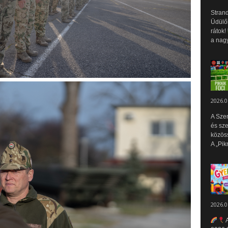
Strand
Üdülők
rátok!
a nagy
2026.0
A Sze
és sz
közös
A „Pik
2026.0
A