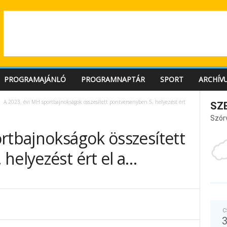
PROGRAMAJÁNLÓ
PROGRAMNAPTÁR
SPORT
ARCHÍV
A 2023. évi MH sportbajnokságok összesített pontversenyben 5. helyezést ért
SZ
Szór
rtbajnokságok összesített
helyezést ért el a…
C