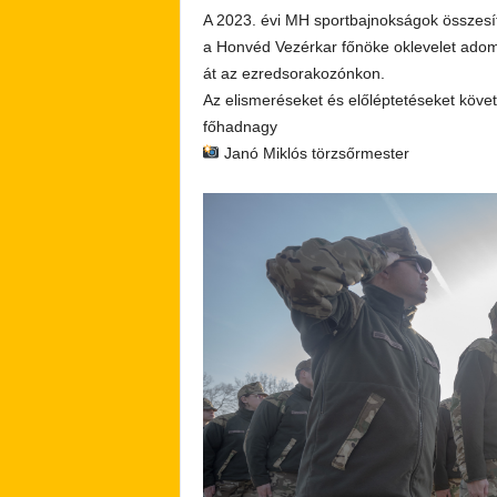
A 2023. évi MH sportbajnokságok összesíte
a Honvéd Vezérkar főnöke oklevelet adomá
át az ezredsorakozónkon.
Az elismeréseket és előléptetéseket követő
főhadnagy
Janó Miklós törzsőrmester