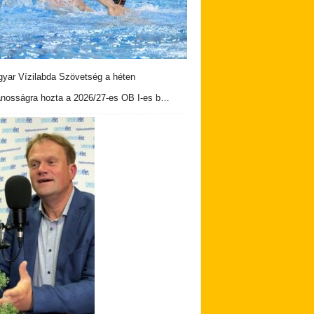
yar Vízilabda Szövetség a héten
ánosságra hozta a 2026/27-es OB I-es b…