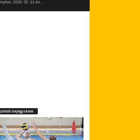
yhez. 2026. 05. 31-én...
utóbbi bejegyzések