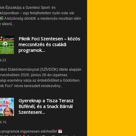
ok Éjszakája a Szentesi Sport- és
özpontban – egy felejthetetlen nyári este vár
A közönség döntött: a medencés moziban idén
 sikerű...
Piknik Foci Szentesen – közös
meccsnézés és családi
programok…
6.23.
ntesi Diákönkormányzat (SZÍVDÖK) ötlete alapján
ervezésében 2026. június 26-án izgalmas
ségi esemény várja az érdeklődőket a Gödörben.
nik Foci” névre keresztelt rendezvény...
Gyereknap a Tisza Terasz
Büfénél, és a Snack Bárnál
Szentesen!…
6.16.
 programok ingyenesen elérhetők!