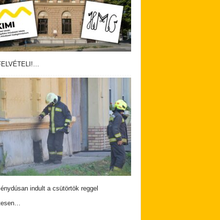
ELVÉTELI!…
nydúsan indult a csütörtök reggel
tesen…