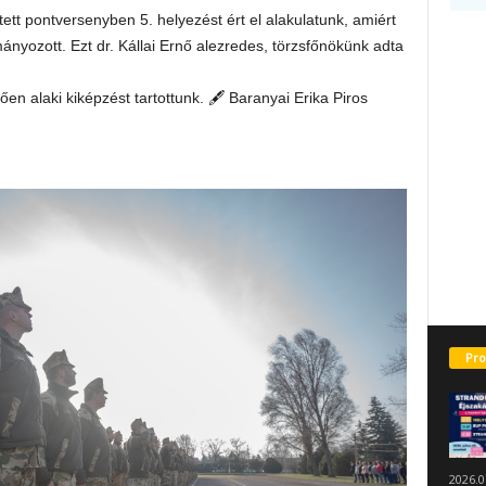
tt pontversenyben 5. helyezést ért el alakulatunk, amiért
nyozott. Ezt dr. Kállai Ernő alezredes, törzsfőnökünk adta
en alaki kiképzést tartottunk. 🖋 Baranyai Erika Piros
Pro
2026.0