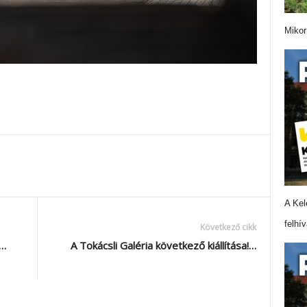
Mikor
A Kel
felhí
Következő cikk
…
A Tokácsli Galéria következő kiállítása!…