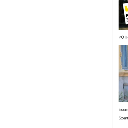
PÓTF
Esemé
Szen