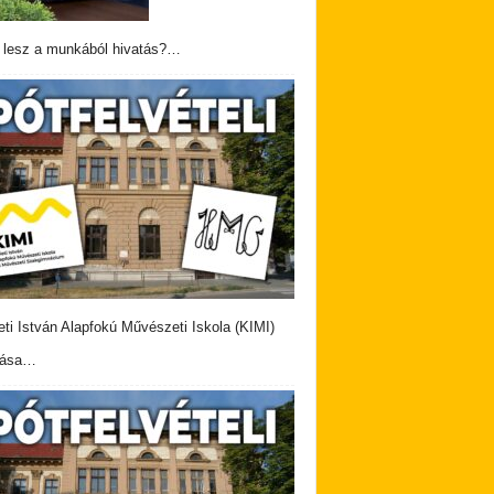
 lesz a munkából hivatás?…
eti István Alapfokú Művészeti Iskola (KIMI)
vása…