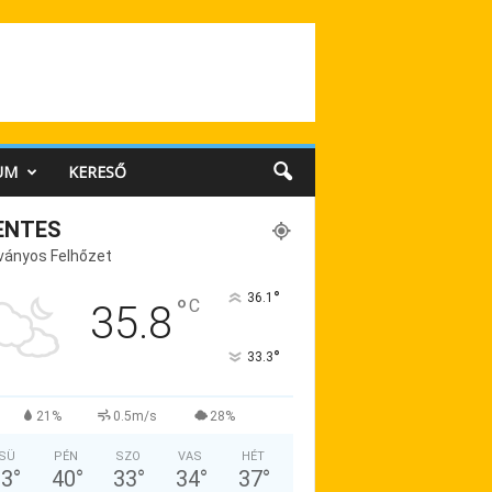
UM
KERESŐ
ENTES
ványos Felhőzet
°
36.1
°
C
35.8
°
33.3
21%
0.5m/s
28%
SÜ
PÉN
SZO
VAS
HÉT
33
°
40
°
33
°
34
°
37
°