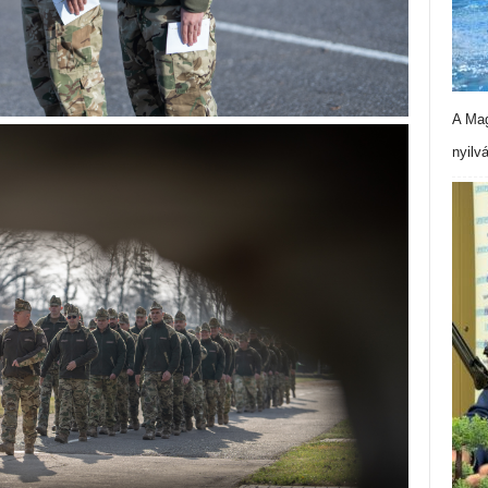
A Mag
nyilv