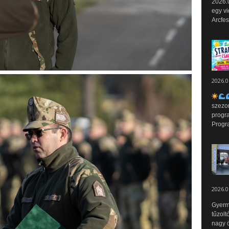
2026.0
egy vi
Arcfes
2026.0
szezo
progr
Progr
2026.0
Gyerm
tűzolt
nagy ö