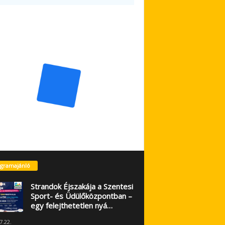
gramajánló
Strandok Éjszakája a Szentesi
Sport- és Üdülőközpontban –
egy felejthetetlen nyá…
7.22.