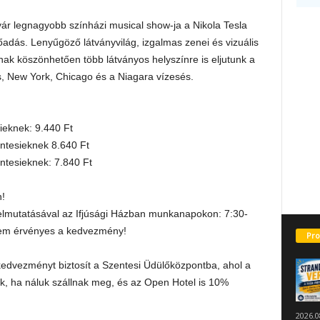
ár legnagyobb színházi musical show-ja a Nikola Tesla
őadás.
Lenyűgöző látványvilág, izgalmas zenei és vizuális
nak köszönhetően több látványos helyszínre is eljutunk a
s, New York, Chicago és a Niagara vízesés.
sieknek: 9.440 Ft
entesieknek 8.640 Ft
ntesieknek: 7.840 Ft
!
lmutatásával az Ifjúsági Házban munkanapokon: 7:30-
 nem érvényes a kedvezmény!
Pro
edvezményt biztosít a Szentesi Üdülőközpontba, ahol a
 ha náluk szállnak meg, és az Open Hotel is 10%
2026.0