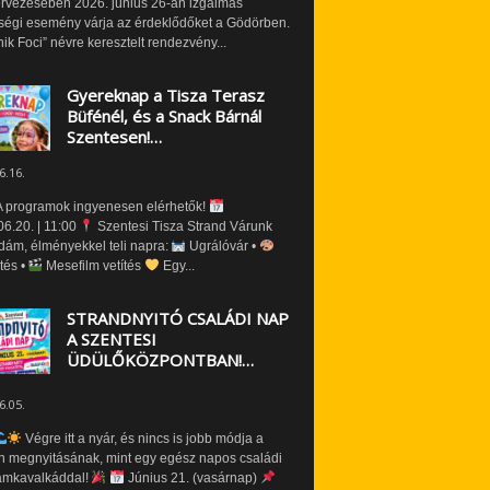
ervezésében 2026. június 26-án izgalmas
ségi esemény várja az érdeklődőket a Gödörben.
nik Foci” névre keresztelt rendezvény...
Gyereknap a Tisza Terasz
Büfénél, és a Snack Bárnál
Szentesen!…
6.16.
 programok ingyenesen elérhetők!
6.20. | 11:00
Szentesi Tisza Strand Várunk
dám, élményekkel teli napra:
Ugrálóvár •
tés •
Mesefilm vetítés
Egy...
STRANDNYITÓ CSALÁDI NAP
A SZENTESI
ÜDÜLŐKÖZPONTBAN!…
6.05.
Végre itt a nyár, és nincs is jobb módja a
n megnyitásának, mint egy egész napos családi
amkavalkáddal!
Június 21. (vasárnap)