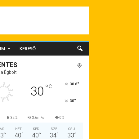
UM
KERESŐ
ENTES
a Égbolt
°
30.6
°
C
30
°
30
32%
3.6m/s
0%
AS
HÉT
KED
SZE
CSÜ
33
°
40
°
40
°
34
°
33
°