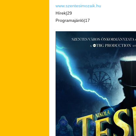
www.szentesimozaik.hu
Hírek|29
Programajánló|17