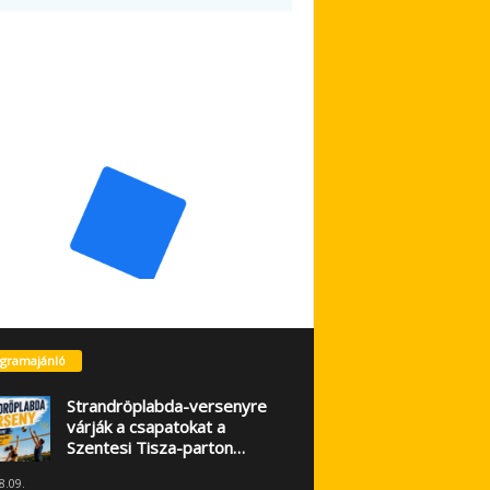
gramajánló
Strandröplabda-versenyre
várják a csapatokat a
Szentesi Tisza-parton…
8.09.