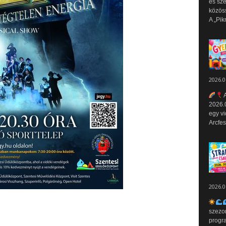
és sz
közös
A „Pik
2026.0
A
2026.0
egy vi
Arcfes
2026.0
szezo
progr