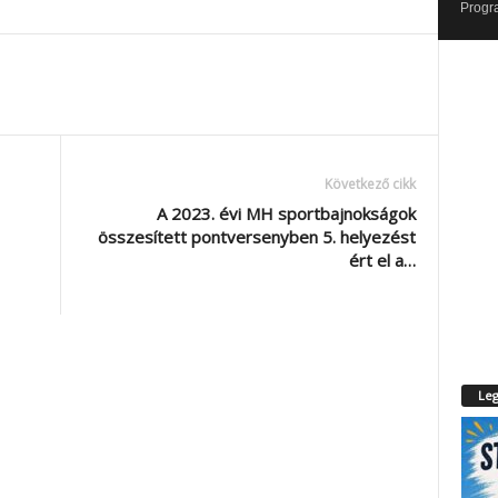
Progr
Következő cikk
A 2023. évi MH sportbajnokságok
összesített pontversenyben 5. helyezést
ért el a…
Leg