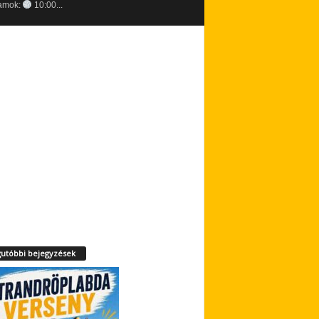
amok:
10:00...
utóbbi bejegyzések