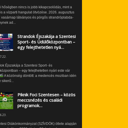
i hőségben nincs is jobb kikapcsolódás, mint a
és a vízparti hangulat ötvözése. 2026. augusztus
 vasárnap látványos és pörgős strandröplabda-
ynek ad...
Strandok Éjszakája a Szentesi
Sport- és Üdülőközpontban –
egy felejthetetlen nyá…
7.22.
ok Éjszakája a Szentesi Sport- és
özpontban – egy felejthetetlen nyári este vár
A közönség döntött: a medencés moziban idén
 sikerű...
Piknik Foci Szentesen – közös
meccsnézés és családi
programok…
6.23.
ntesi Diákönkormányzat (SZÍVDÖK) ötlete alapján