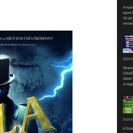
A nyár
sport 
16-án,
versen
2026.0
Strand
Üdülők
rátok!
a nagy
2026.0
A Sze