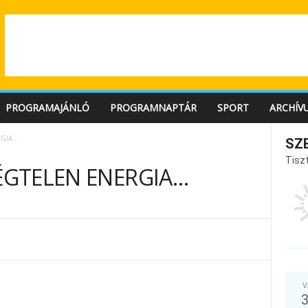
PROGRAMAJÁNLÓ
PROGRAMNAPTÁR
SPORT
ARCHÍV
RGIA…
SZ
Tiszt
VÉGTELEN ENERGIA…
V