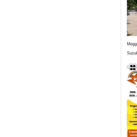
Meggo
Suzuk