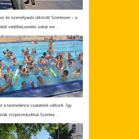
os és személyautó ütközött Szentesen – a
lelő védőfelszerelés sokat me…
r a tanmedence csatatérré változik: Így
ztak vízipisztolyokkal Szentes…