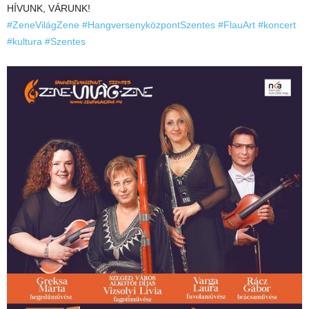
HÍVUNK, VÁRUNK!
#ZeneVilágZene
#HangversenyközpontSzentes
#FlauArt
#koncert
#kultura
#Szentes