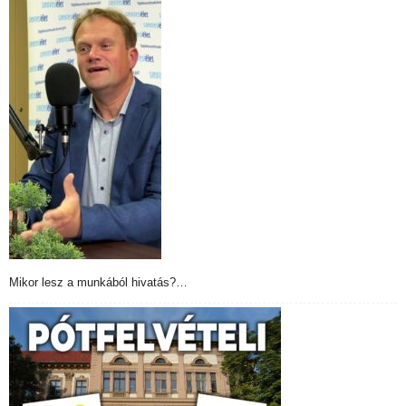
Mikor lesz a munkából hivatás?…