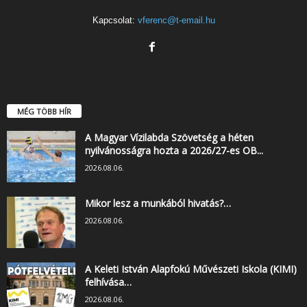
Kapcsolat:
vferenc@t-email.hu
MÉG TÖBB HÍR
A Magyar Vízilabda Szövetség a héten
nyilvánosságra hozta a 2026/27-es OB...
2026.08.06.
Mikor lesz a munkából hivatás?…
2026.08.06.
A Keleti István Alapfokú Művészeti Iskola (KIMI)
felhívása…
2026.08.06.