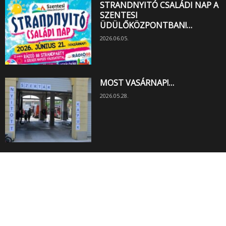
STRANDNYITÓ CSALÁDI NAP A
SZENTESI
ÜDÜLŐKÖZPONTBAN!…
2026.06.05.
MOST VASÁRNAP!…
2026.05.28.