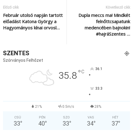
Előző cikk
Következő cikk
Február utolsó napján tartott
Dupla meccs ma! Mindkét
előadást Katona György a
felnőttcsapatunk
Hagyományos kínai orvosl…
medencében bajnokin!
#hajráSzentes …
SZENTES
Szórványos Felhőzet
36.1
°
C
35.8
°
33.3
°
21%
0.5m/s
28%
CSÜ
PÉN
SZO
VAS
HÉT
33
°
40
°
33
°
34
°
37
°