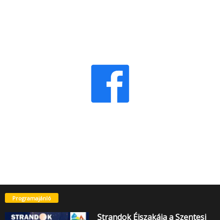
Programajánló
Strandok Éjszakája a Szentesi