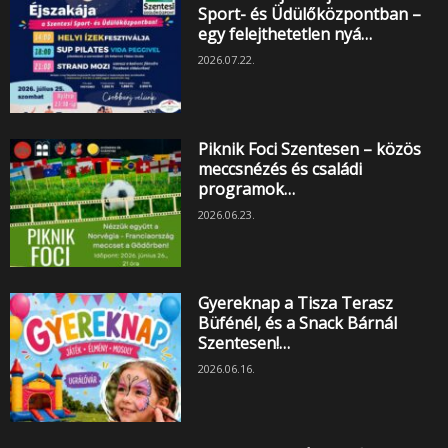
Sport- és Üdülőközpontban –
egy felejthetetlen nyá…
2026.07.22.
Piknik Foci Szentesen – közös
meccsnézés és családi
programok…
2026.06.23.
Gyereknap a Tisza Terasz
Büfénél, és a Snack Bárnál
Szentesen!…
2026.06.16.