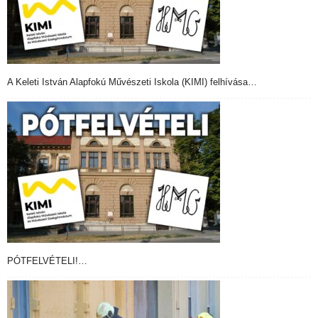
A Keleti István Alapfokú Művészeti Iskola (KIMI) felhívása…
PÓTFELVÉTELI!…