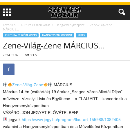
Kezdőlap
Kultúra és szórakozás
Hangversenyközpont
Zene-Világ-Zene
MÁRCIUS…
KULTÚRA ÉS SZÓRAKOZÁS
HANGVERSENYKÖZPONT
HÍREK
Zene-Világ-Zene MÁRCIUS…
2024.03.02.
2372
Zene-Világ-Zene
MÁRCIUS
Március 14-én (csütörtök) 19 órakor „Szeged Város Alkotói Díjas”
művésze, Vizsolyi Lívia és Együttese – a FLAU ART – koncertezik a
Hangversenyközpontban.
VÁSÁROLJON JEGYET ELŐVÉTELBEN!
jegyek:
https://www.jegy.hu/program/flau-art-155988/1082405
–
valamint a Hangversenyközpontban és a Művelődési Központban.