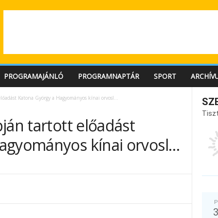
PROGRAMAJÁNLÓ
PROGRAMNAPTÁR
SPORT
ARCHÍV
 előadást Katona György a Hagyományos kínai orvosl…
SZ
Tiszt
ján tartott előadást
agyományos kínai orvosl…
P