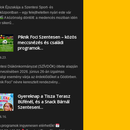
ok Éjszakája a Szentesi Sport- és
özpontban – egy felejthetetlen nyári este vár
A közönség döntött: a medencés moziban idén
 sikerű...
Piknik Foci Szentesen – közös
meccsnézés és családi
programok…
6.23.
ntesi Diákönkormányzat (SZÍVDÖK) ötlete alapján
ervezésében 2026. június 26-án izgalmas
ségi esemény várja az érdeklődőket a Gödörben.
nik Foci” névre keresztelt rendezvény...
Gyereknap a Tisza Terasz
Büfénél, és a Snack Bárnál
Szentesen!…
6.16.
 programok ingyenesen elérhetők!