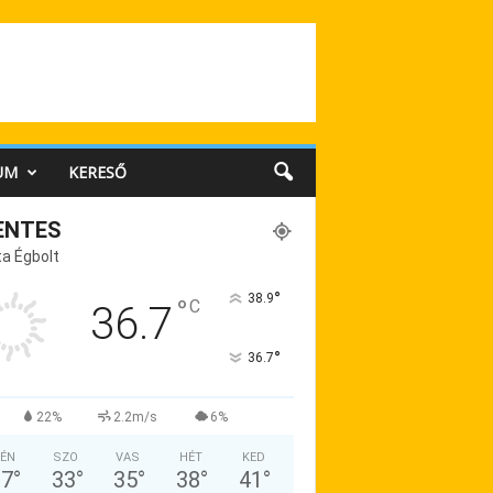
UM
KERESŐ
ENTES
a Égbolt
°
38.9
°
C
36.7
°
36.7
22%
2.2m/s
6%
ÉN
SZO
VAS
HÉT
KED
37
°
33
°
35
°
38
°
41
°