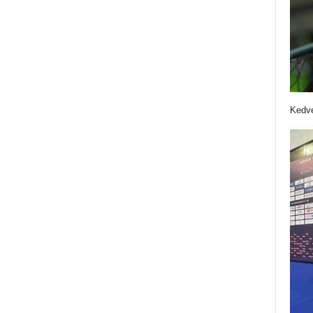
Kedve