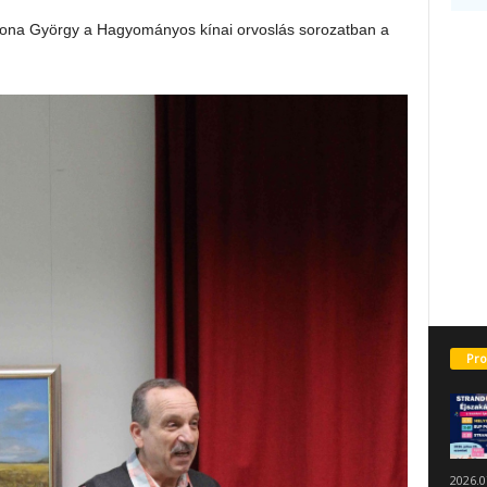
atona György a Hagyományos kínai orvoslás sorozatban a
Pro
2026.0