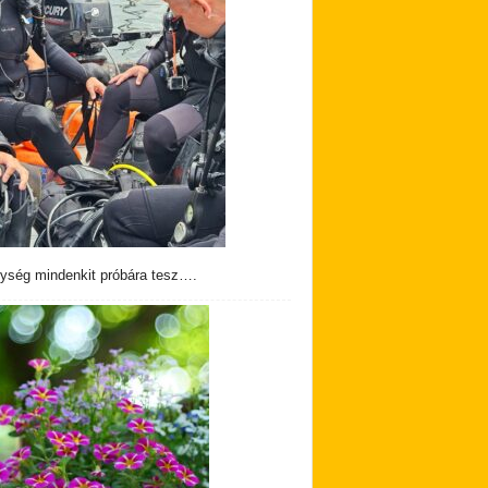
ység mindenkit próbára tesz….