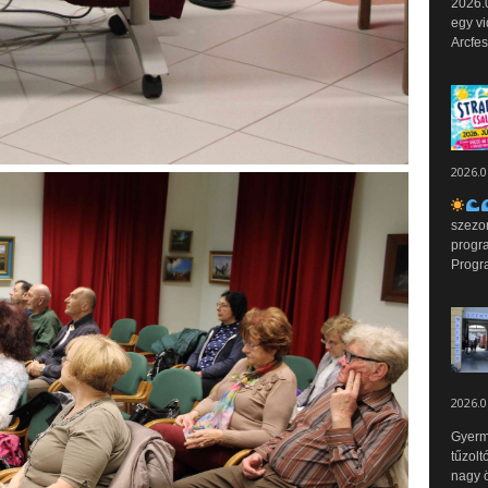
2026.0
egy vi
Arcfes
2026.0
szezo
progr
Progr
2026.0
Gyerm
tűzolt
nagy ö