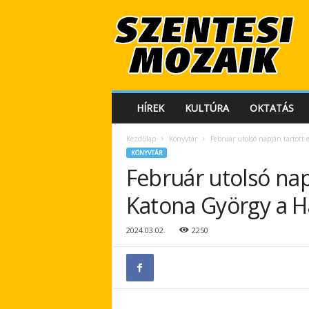
S
z
e
n
t
e
s
HÍREK
KULTÚRA
OKTATÁS
i
M
Kezdőlap
Könyvtár
Február utolsó napján tartott
o
KÖNYVTÁR
z
Február utolsó nap
a
i
Katona György a H
k
2024.03.02.
2250