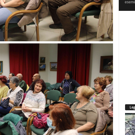
esemén
Leg