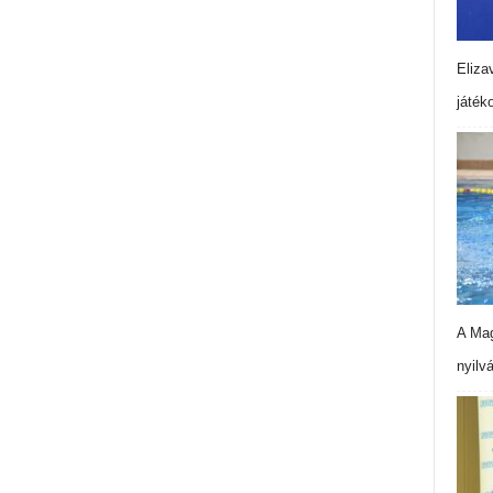
Eliza
játék
A Mag
nyilv