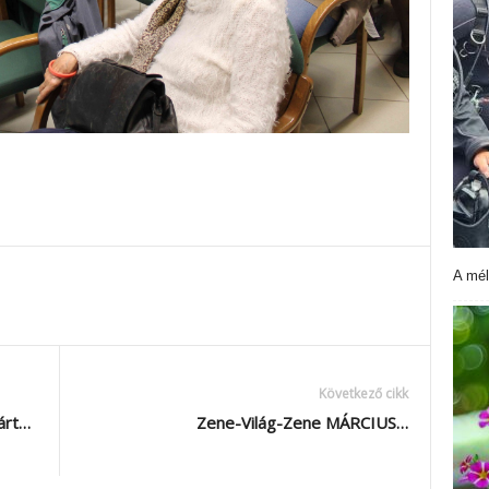
A mél
Következő cikk
várt…
Zene-Világ-Zene MÁRCIUS…