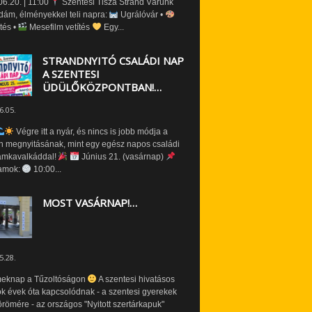
6.20. | 11:00
Szentesi Tisza Strand Várunk
dám, élményekkel teli napra:
Ugrálóvár •
tés •
Mesefilm vetítés
Egy...
STRANDNYITÓ CSALÁDI NAP
A SZENTESI
ÜDÜLŐKÖZPONTBAN!…
6.05.
Végre itt a nyár, és nincs is jobb módja a
n megnyitásának, mint egy egész napos családi
amkavalkáddal!
Június 21. (vasárnap)
amok:
10:00...
MOST VASÁRNAP!…
5.28.
eknap a Tűzoltóságon
A szentesi hivatásos
ók évek óta kapcsolódnak - a szentesi gyerekek
römére - az országos "Nyitott szertárkapuk"