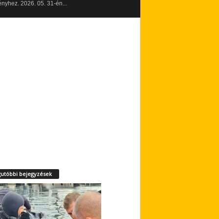
yhez. 2026. 05. 31-én...
utóbbi bejegyzések