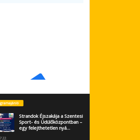
gramajánló
Strandok Éjszakája a Szentesi
Sport- és Üdülőközpontban –
egy felejthetetlen nyá…
7.22.