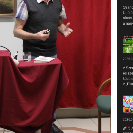
Strand
Üdülők
rátok!
a nagy
2026.0
A Sze
és sz
közös
A „Pik
2026.0
A