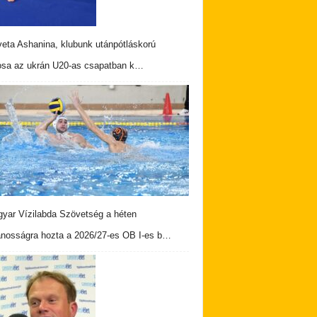
veta Ashanina, klubunk utánpótláskorú
osa az ukrán U20-as csapatban k…
yar Vízilabda Szövetség a héten
ánosságra hozta a 2026/27-es OB I-es b…