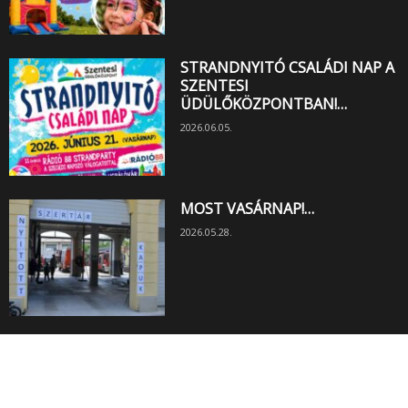
STRANDNYITÓ CSALÁDI NAP A
SZENTESI
ÜDÜLŐKÖZPONTBAN!…
2026.06.05.
MOST VASÁRNAP!…
2026.05.28.