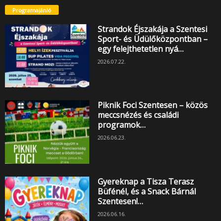
Programajánló
Strandok Éjszakája a Szentesi
Sport- és Üdülőközpontban –
egy felejthetetlen nyá…
2026.07.22.
Piknik Foci Szentesen – közös
meccsnézés és családi
programok…
2026.06.23.
Gyereknap a Tisza Terasz
Büfénél, és a Snack Bárnál
Szentesen!…
2026.06.16.