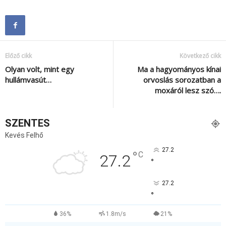
Előző cikk
Következő cikk
Olyan volt, mint egy
Ma a hagyományos kínai
hullámvasút…
orvoslás sorozatban a
moxáról lesz szó….
SZENTES
Kevés Felhő
27.2
°
C
27.2
°
27.2
°
36%
1.8m/s
21%