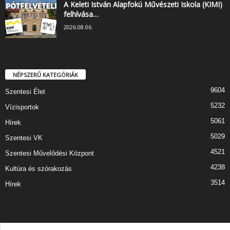
A Keleti István Alapfokú Művészeti Iskola (KIMI)
felhívása…
2026.08.06.
NÉPSZERŰ KATEGÓRIÁK
9604
Szentesi Élet
5232
Vízisportok
5061
Hírek
5029
Szentesi VK
4521
Szentesi Művelődési Központ
4238
Kultúra és szórakozás
3514
Hírek