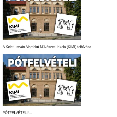
A Keleti István Alapfokú Művészeti Iskola (KIMI) felhívása…
PÓTFELVÉTELI!…