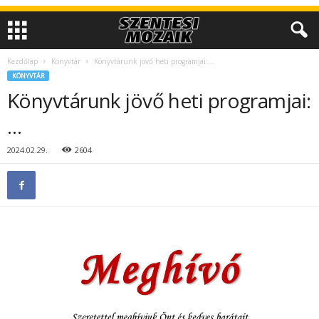
Kezdőlap
Könyvtár
Könyvtárunk jövő heti programjai:…
KÖNYVTÁR
Könyvtárunk jövő heti programjai:
…
2024.02.29.
2604