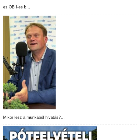
es OB I-es b…
Mikor lesz a munkából hivatás?…