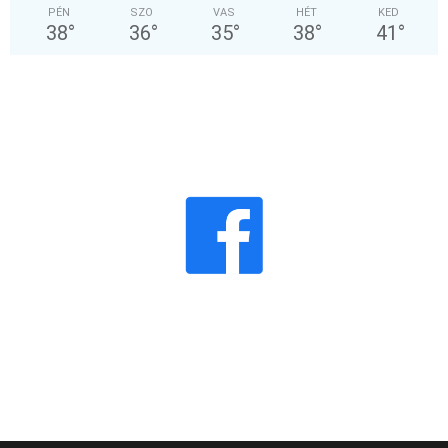
PÉN
SZO
VAS
HÉT
KED
38
°
36
°
35
°
38
°
41
°