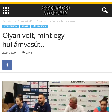
Kezdőlap
Szentesi VK
Olyan volt, mint egy hullámvasút…
SZENTESI VK
SPORT
VÍZISPORTOK
Olyan volt, mint egy
hullámvasút…
2024.02.29.
2743