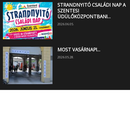
STRANDNYITÓ CSALÁDI NAP A
SZENTESI
ÜDÜLŐKÖZPONTBAN!…
2026.06.05.
MOST VASÁRNAP!…
2026.05.28.