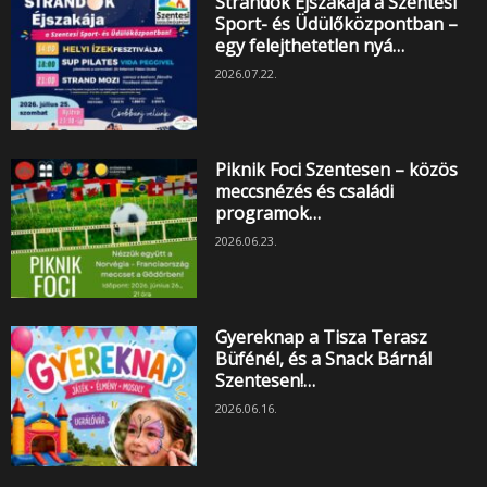
Strandok Éjszakája a Szentesi
Sport- és Üdülőközpontban –
egy felejthetetlen nyá…
2026.07.22.
Piknik Foci Szentesen – közös
meccsnézés és családi
programok…
2026.06.23.
Gyereknap a Tisza Terasz
Büfénél, és a Snack Bárnál
Szentesen!…
2026.06.16.