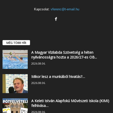
Kapcsolat:
vferenc@t-email.hu
MÉG TÖBB HÍR
A Magyar Vízilabda Szövetség a héten
nyilvánosságra hozta a 2026/27-es OB...
2026.08.06.
Mikor lesz a munkából hivatás?…
2026.08.06.
A Keleti István Alapfokú Művészeti Iskola (KIMI)
felhívása…
2026.08.06.