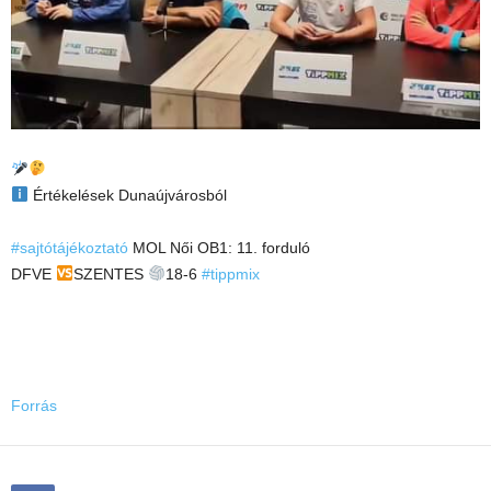
Értékelések Dunaújvárosból
#sajtótájékoztató
MOL Női OB1: 11. forduló
DFVE
SZENTES
18-6
#tippmix
Forrás