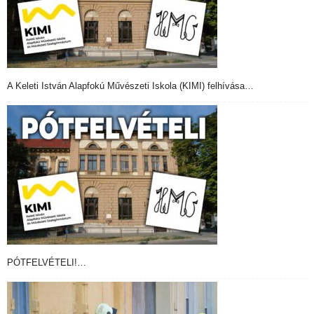
A Keleti István Alapfokú Művészeti Iskola (KIMI) felhívása…
PÓTFELVÉTELI!…