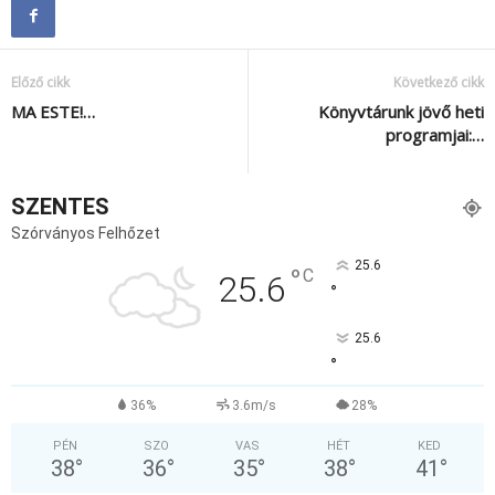
Előző cikk
Következő cikk
MA ESTE!…
Könyvtárunk jövő heti
programjai:…
SZENTES
Szórványos Felhőzet
25.6
°
C
25.6
°
25.6
°
36%
3.6m/s
28%
PÉN
SZO
VAS
HÉT
KED
38
°
36
°
35
°
38
°
41
°