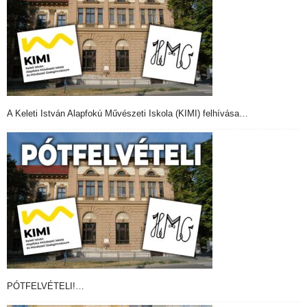
A Keleti István Alapfokú Művészeti Iskola (KIMI) felhívása…
PÓTFELVÉTELI!…