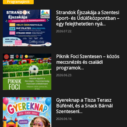
Programajánló
Strandok Éjszakája a Szentesi
Sport- és Üdülőközpontban –
egy felejthetetlen nyá…
2026.07.22.
Piknik Foci Szentesen – közös
meccsnézés és családi
programok…
2026.06.23.
Gyereknap a Tisza Terasz
Büfénél, és a Snack Bárnál
Szentesen!…
2026.06.16.