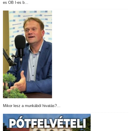
es OB I-es b…
Mikor lesz a munkából hivatás?…