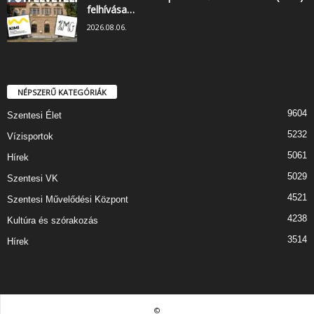
felhívása…
2026.08.06.
NÉPSZERŰ KATEGÓRIÁK
9604
Szentesi Élet
5232
Vízisportok
5061
Hírek
5029
Szentesi VK
4521
Szentesi Művelődési Központ
4238
Kultúra és szórakozás
3514
Hírek
©