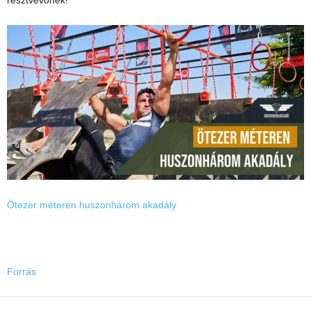
résztvevőnek!
Ötezer méteren huszonhárom akadály
Forrás