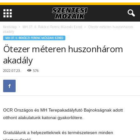
Kezdőlap
MH 37. II. Rákóczi Ferenc Műszaki Ezred
Ötezer méteren huszonhárom
akadály
MH 37. II. RÁKÓCZI FERENC MŰSZAKI EZRED
Ötezer méteren huszonhárom
akadály
2022.07.23.
576
OCR Országos és MH Terepakadályfutó Bajnokságnak adott
otthont alakulatunk katonai gyakorlótere.
Gratulálunk a helyezetteknek és természetesen minden