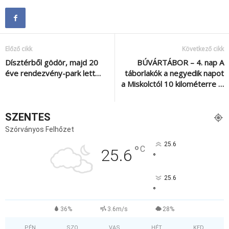
Előző cikk
Következő cikk
Dísztérből gödör, majd 20
BÚVÁRTÁBOR – 4. nap A
éve rendezvény-park lett…
táborlakók a negyedik napot
a Miskolctól 10 kilométerre …
SZENTES
Szórványos Felhőzet
25.6
°
C
25.6
°
25.6
°
36%
3.6m/s
28%
PÉN
SZO
VAS
HÉT
KED