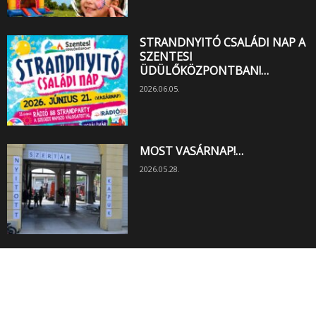
STRANDNYITÓ CSALÁDI NAP A
SZENTESI
ÜDÜLŐKÖZPONTBAN!…
2026.06.05.
MOST VASÁRNAP!…
2026.05.28.