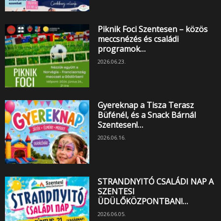
Piknik Foci Szentesen – közös
meccsnézés és családi
programok…
2026.06.23.
Gyereknap a Tisza Terasz
Büfénél, és a Snack Bárnál
Szentesen!…
2026.06.16.
STRANDNYITÓ CSALÁDI NAP A
SZENTESI
ÜDÜLŐKÖZPONTBAN!…
2026.06.05.