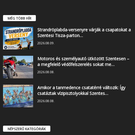
MÉG TÖBB HÍR
Strandröplabda-versenyre várják a csapatokat a
Szentesi Tisza-parton…
2026.08.09.
Motoros és személyautó ütközött Szentesen –
a megfelelő védőfelszerelés sokat me…
2026.08.08.
Amikor a tanmedence csatatérré változik: Így
csatáztak vízipisztolyokkal Szentes…
2026.08.08.
NÉPSZERŰ KATEGÓRIÁK