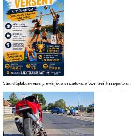
Strandröplabda-versenyre várják a csapatokat a Szentesi Tisza-parton…