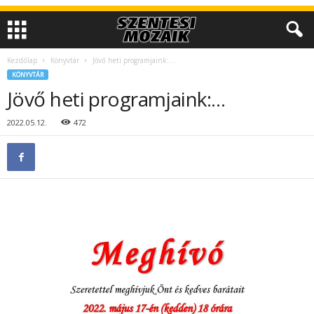
Kezdőlap
Könyvtár
Jövő heti programjaink:…
KÖNYVTÁR
Jövő heti programjaink:…
2022.05.12.
472