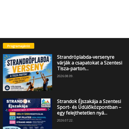
Programajánló
Strandröplabda-versenyre
várják a csapatokat a Szentesi
Tisza-parton…
2026.08.09.
Strandok Éjszakája a Szentesi
Sport- és Üdülőközpontban –
egy felejthetetlen nyá…
2026.07.22.