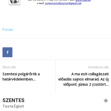
Forrás
Előző cikk
Következő cikk
Szentesi polgárőrök a
A ma esti csillagászati
határvédelemben…
előadás sajnos elmarad. Az új
időpont: június 2 (csütört…
SZENTES
Tiszta Égbolt