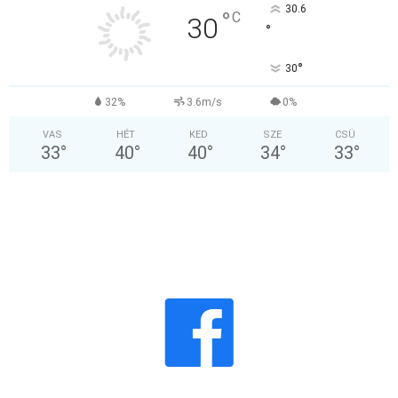
30.6
°
C
30
°
°
30
32%
3.6m/s
0%
VAS
HÉT
KED
SZE
CSÜ
33
°
40
°
40
°
34
°
33
°