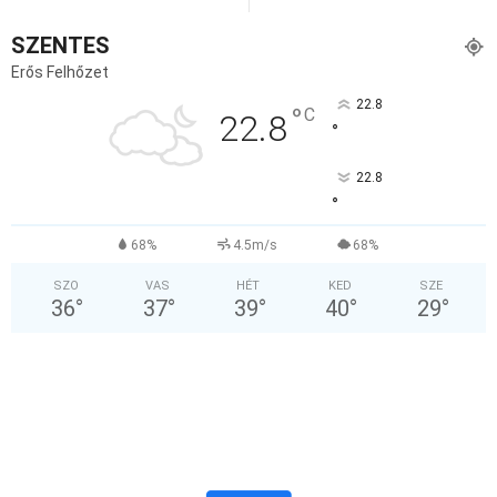
SZENTES
Erős Felhőzet
22.8
°
C
22.8
°
22.8
°
68%
4.5m/s
68%
SZO
VAS
HÉT
KED
SZE
36
°
37
°
39
°
40
°
29
°