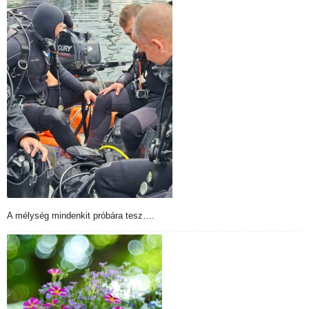
A mélység mindenkit próbára tesz….