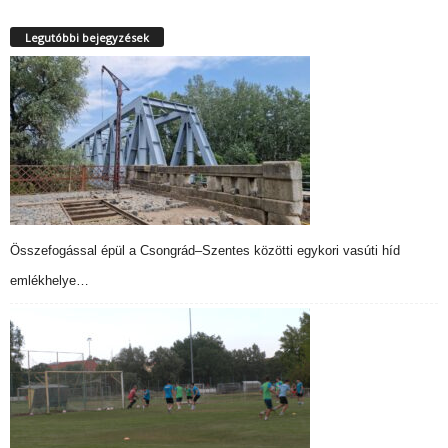
Legutóbbi bejegyzések
Összefogással épül a Csongrád–Szentes közötti egykori vasúti híd
emlékhelye…