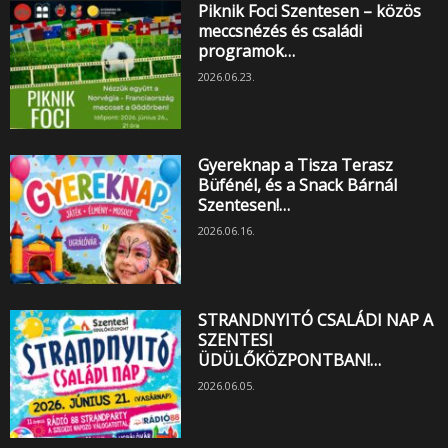
Piknik Foci Szentesen – közös
meccsnézés és családi
programok…
2026.06.23.
Gyereknap a Tisza Terasz
Büfénél, és a Snack Bárnál
Szentesen!…
2026.06.16.
STRANDNYITÓ CSALÁDI NAP A
SZENTESI
ÜDÜLŐKÖZPONTBAN!…
2026.06.05.