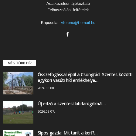
Adatkezelési tájékoztató
Felhasználási feltételek
Kapcsolat:
vferenc@t-email.hu
MÉG TÖBB HÍR
Összefogással épül a Csongrád–Szentes közötti
egykori vasúti híd emlékhelye…
2026.08.08.
Új edző a szentesi labdarúgóknál…
2026.08.07.
Sipos gazda: Mit tanít a kert?…